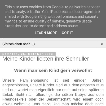
This site uses cookies from Google to deliver its services
Manus Testwelt, alles
and to analyze traffic. Your IP address and user-agent are
shared with Google along with performance and security
außer langweilig
metrics to ensure quality of service, generate usage
statistics, and to detect and address abuse.
LEARN MORE
GOT IT
▼
▼
Samstag, 26. Oktober 2013
Meine Kinder liebten ihre Schnuller
Wenn man sein Kind gern verwöhnt
Unsere Familienplanung ist seit einigen Jahren
abgeschlossen, unsere Kinder sind aus dem gröbsten raus
und nun wartet man eigentlich nur noch auf seine späteren
Enkel. Sieht man allerdings die süßen Babys aus dem
Freundeskreis oder der Bekanntschaft, wird einem doch
etwas wehmütig ums Herz. Und man möchte doch noch