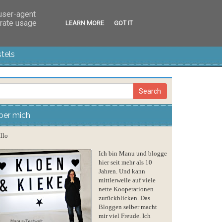
 user-agent
erate usage
LEARN MORE
GOT IT
tels
ber mich
llo
Ich bin Manu und blogge
hier seit mehr als 10
Jahren. Und kann
mittlerweile auf viele
nette Kooperationen
zurückblicken. Das
Bloggen selber macht
mir viel Freude. Ich