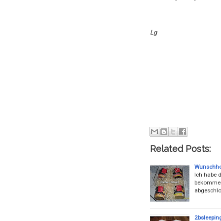
Lg
Related Posts:
Wunschhon
Ich habe 
bekommen.
abgeschlo
2bsleepin