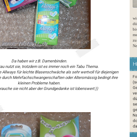
wi
dü
bi
me
zu
Ne
Da haben wir z.B. Damenbinden.
H
rau nutzt sie, trotzdem ist es immer noch ein Tabu Thema.
 Allways für leichte Blasenschwäche als sehr wertvoll für diejenigen
Fo
ie durch Mehrfachschwangerschaften oder Altersmässig bedingt ihre
(s
kleinen Probleme haben.
Ge
brauche sie nicht aber der Grundgedanke ist lobenswert:))
ve
dü
se
ge
Na
do
da