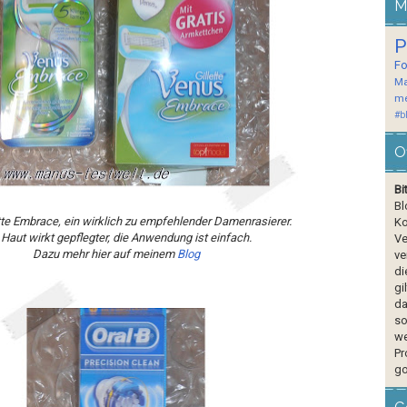
M
P
F
Ma
me
#b
O
Bi
Bl
te Embrace, ein wirklich zu empfehlender Damenrasierer.
Ko
 Haut wirkt gepflegter, die Anwendung ist einfach.
Ve
Dazu mehr hier auf meinem
Blog
ve
di
gi
da
so
we
Pr
go