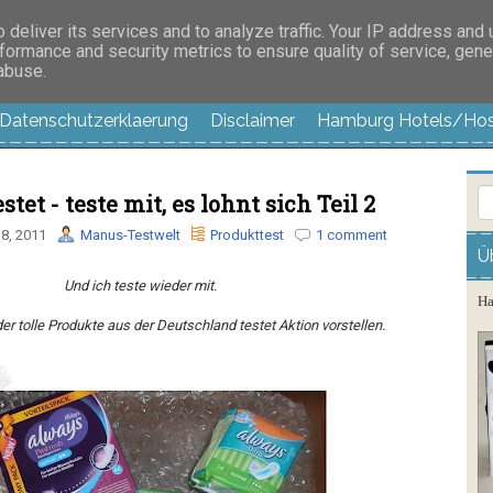
es außer langweilig
deliver its services and to analyze traffic. Your IP address and
formance and security metrics to ensure quality of service, gen
 abuse.
Datenschutzerklaerung
Disclaimer
Hamburg Hotels/Hos
tet - teste mit, es lohnt sich Teil 2
8, 2011
Manus-Testwelt
Produkttest
1 comment
Ü
Und ich teste wieder mit.
Ha
r tolle Produkte aus der Deutschland testet Aktion vorstellen.