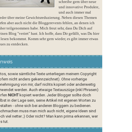
schreibe gern über neue
und innovative Produkte,
und auch immer mal
eder über meine Gewichtsreduzierung. Neben diesen Themen
rfen aber auch nicht die Bloggerevents fehlen, an denen ich
sher teilgenommen habe. Mich freut sehr, dass Du Dich auf
inen Blog "verirrt" hast. Ich hoffe, dass Dir gefällt, was Du hier
 lesen bekommst. Komm sehr gern wieder, es gibt immer etwas
ues zu entdecken.
inweis
tos, sowie sämtliche Texte unterliegen meinem Copyright
ofern nicht anders gekennzeichnet). Ohne vorherige
nehmigung von mir, darf nichts kopiert oder anderweitig
rwendet werden. Auch etwaige Textauszüge (inkl Phrasen)
rfen
NICHT
kopiert werden. Jeder Blogger sollte doch
lbst in der Lage sein, seine Artikel mit eigenen Worten zu
stalten - ohne sich bei anderen Bloggern zu bedienen.
chmachen muss man mich auch nicht, eigene Ideen sind
ch viel netter ;) Oder nicht? Man kann prima erkennen, wer
s tut.