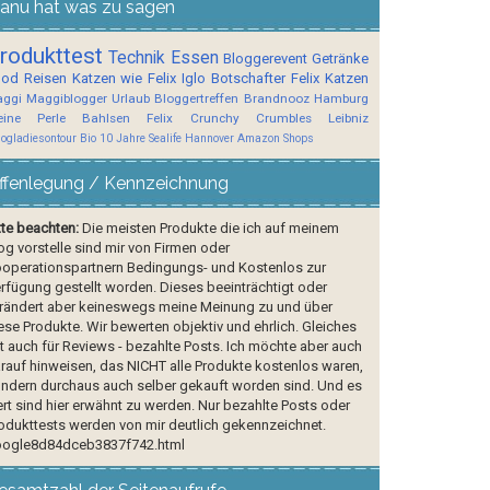
anu hat was zu sagen
rodukttest
Technik
Essen
Bloggerevent
Getränke
ood
Reisen
Katzen wie Felix
Iglo Botschafter
Felix
Katzen
ggi
Maggiblogger
Urlaub
Bloggertreffen
Brandnooz
Hamburg
ine Perle
Bahlsen
Felix Crunchy Crumbles
Leibniz
logladiesontour
Bio
10 Jahre Sealife Hannover
Amazon Shops
ffenlegung / Kennzeichnung
tte beachten:
Die meisten Produkte die ich auf meinem
og vorstelle sind mir von Firmen oder
operationspartnern Bedingungs- und Kostenlos zur
rfügung gestellt worden. Dieses beeinträchtigt oder
rändert aber keineswegs meine Meinung zu und über
ese Produkte. Wir bewerten objektiv und ehrlich. Gleiches
lt auch für Reviews - bezahlte Posts. Ich möchte aber auch
rauf hinweisen, das NICHT alle Produkte kostenlos waren,
ndern durchaus auch selber gekauft worden sind. Und es
rt sind hier erwähnt zu werden. Nur bezahlte Posts oder
odukttests werden von mir deutlich gekennzeichnet.
ogle8d84dceb3837f742.html