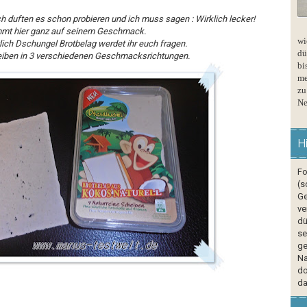
h duften es schon probieren und ich muss sagen : Wirklich lecker!
t hier ganz auf seinem Geschmack.
wi
lich Dschungel Brotbelag werdet ihr euch fragen.
dü
iben in 3 verschiedenen Geschmacksrichtungen.
bi
me
zu
Ne
H
Fo
(s
Ge
ve
dü
se
ge
Na
do
da