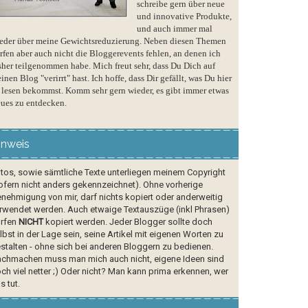
schreibe gern über neue
und innovative Produkte,
und auch immer mal
eder über meine Gewichtsreduzierung. Neben diesen Themen
rfen aber auch nicht die Bloggerevents fehlen, an denen ich
sher teilgenommen habe. Mich freut sehr, dass Du Dich auf
inen Blog "verirrt" hast. Ich hoffe, dass Dir gefällt, was Du hier
 lesen bekommst. Komm sehr gern wieder, es gibt immer etwas
ues zu entdecken.
inweis
tos, sowie sämtliche Texte unterliegen meinem Copyright
ofern nicht anders gekennzeichnet). Ohne vorherige
nehmigung von mir, darf nichts kopiert oder anderweitig
rwendet werden. Auch etwaige Textauszüge (inkl Phrasen)
rfen
NICHT
kopiert werden. Jeder Blogger sollte doch
lbst in der Lage sein, seine Artikel mit eigenen Worten zu
stalten - ohne sich bei anderen Bloggern zu bedienen.
chmachen muss man mich auch nicht, eigene Ideen sind
ch viel netter ;) Oder nicht? Man kann prima erkennen, wer
s tut.