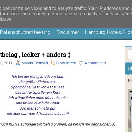
es außer langweilig
deliver its services and to analyze traffic. Your IP address and
formance and security metrics to ensure quality of service, gen
 abuse.
Datenschutzerklaerung
Disclaimer
Hamburg Hotels/Hos
elag , lecker + anders :)
8, 2011
Manus-Testwelt
Produkttest
4 comments
Ü
Ich bin der König im Affenstaat
Ha
der größte Klettermax
Spring ohne Hast von Ast zu Ast
das ist für Sportler ein Klax
Ich würde lieber auch Mensch sein
und trollen durch die Stadt
So'n Mensch hat's gut
ich aber hab' das Affenleben hier satt
och KEIN Dschungel Brotbelag probiert, da bin ich mir sehr sicher ;O)