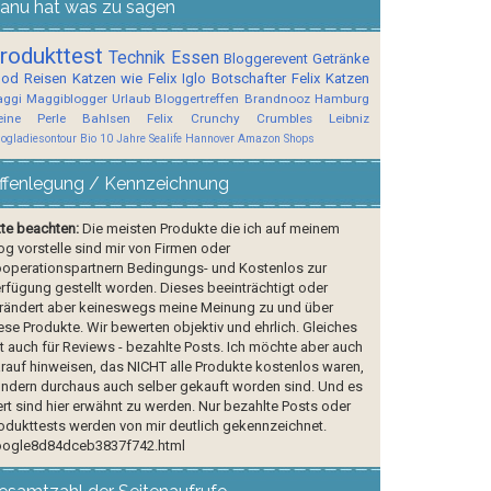
anu hat was zu sagen
rodukttest
Technik
Essen
Bloggerevent
Getränke
ood
Reisen
Katzen wie Felix
Iglo Botschafter
Felix
Katzen
ggi
Maggiblogger
Urlaub
Bloggertreffen
Brandnooz
Hamburg
ine Perle
Bahlsen
Felix Crunchy Crumbles
Leibniz
logladiesontour
Bio
10 Jahre Sealife Hannover
Amazon Shops
ffenlegung / Kennzeichnung
tte beachten:
Die meisten Produkte die ich auf meinem
og vorstelle sind mir von Firmen oder
operationspartnern Bedingungs- und Kostenlos zur
rfügung gestellt worden. Dieses beeinträchtigt oder
rändert aber keineswegs meine Meinung zu und über
ese Produkte. Wir bewerten objektiv und ehrlich. Gleiches
lt auch für Reviews - bezahlte Posts. Ich möchte aber auch
rauf hinweisen, das NICHT alle Produkte kostenlos waren,
ndern durchaus auch selber gekauft worden sind. Und es
rt sind hier erwähnt zu werden. Nur bezahlte Posts oder
odukttests werden von mir deutlich gekennzeichnet.
ogle8d84dceb3837f742.html