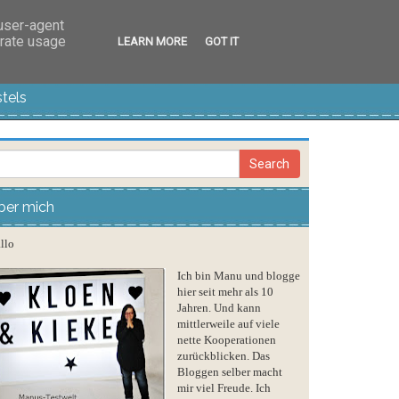
 user-agent
erate usage
LEARN MORE
GOT IT
tels
ber mich
llo
Ich bin Manu und blogge
hier seit mehr als 10
Jahren. Und kann
mittlerweile auf viele
nette Kooperationen
zurückblicken. Das
Bloggen selber macht
mir viel Freude. Ich