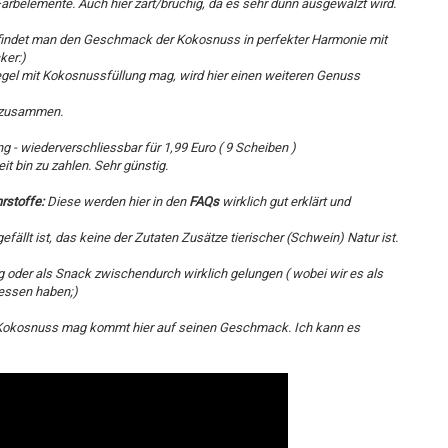
arbelemente. Auch hier zart/brüchig, da es sehr dünn ausgewalzt wird.
findet man den Geschmack der Kokosnuss in perfekter Harmonie mit
ker:)
gel mit Kokosnussfüllung mag, wird hier einen weiteren Genuss
t zusammen.
- wiederverschliessbar für 1,99 Euro ( 9 Scheiben )
eit bin zu zahlen. Sehr günstig.
rstoffe:
Diese werden hier in den
FAQs
wirklich gut erklärt und
fällt ist, das keine der Zutaten Zusätze tierischer (Schwein) Natur ist.
g oder als Snack zwischendurch wirklich gelungen ( wobei wir es als
essen haben;)
okosnuss mag kommt hier auf seinen Geschmack. Ich kann es