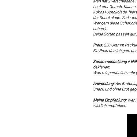
Man hat 2 verschiedene F
Leckerer Geruch. Klasse.
Kokos+Schokolade, hier 
der Schokolade. Zart - lec
Wer gern diese Schokorie
haben:)
Beide Sorten passen gu
Preis:
250 Gramm Packung 
Ein Preis den ich gern ber
Zusammensetzung + Näh
deklariert.
Was mir persönlich sehr ge
Anwendung:
Als Brotbela
Snack und ohne Brot geg
Meine Empfehlung:
Wer K
wirklich empfehlen.