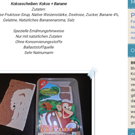
M
Kokosscheiben: Kokos + Banane
Zutaten:
P
e-Fruktose-Sirup, Native Weizenstärke, Dextrose, Zucker, Banane 4%,
Gelatine, Natürliches Bananenaroma, Salz
F
Ma
Spezielle Ernährungshinweise
me
Nur mit natürlichen Zutaten
#b
Ohne Konservierungsstoffe
Ballaststoffquelle
O
Sehr Natriumarm
Bi
Bl
Ko
Ve
ve
di
gi
da
so
we
Pr
go