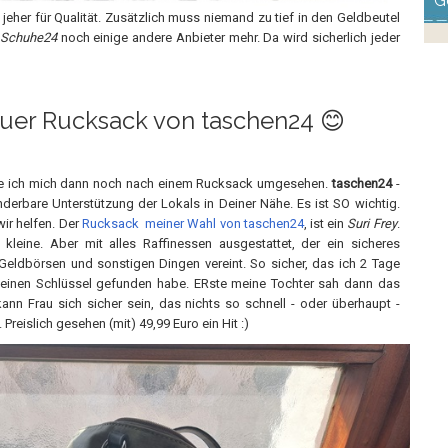
G
 jeher für Qualität. Zusätzlich muss niemand zu tief in den Geldbeutel
Schuhe24
noch einige andere Anbieter mehr. Da wird sicherlich jeder
uer Rucksack von taschen24 😊
be ich mich dann noch nach einem Rucksack umgesehen.
taschen24
-
derbare Unterstützung der Lokals in Deiner Nähe. Es ist SO wichtig.
ir helfen. Der
Rucksack meiner Wahl von taschen24
, ist ein
Suri Frey
.
 kleine. Aber mit alles Raffinessen ausgestattet, der ein sicheres
eldbörsen und sonstigen Dingen vereint. So sicher, das ich 2 Tage
meinen Schlüssel gefunden habe. ERste meine Tochter sah dann das
ann Frau sich sicher sein, das nichts so schnell - oder überhaupt -
eislich gesehen (mit) 49,99 Euro ein Hit :)