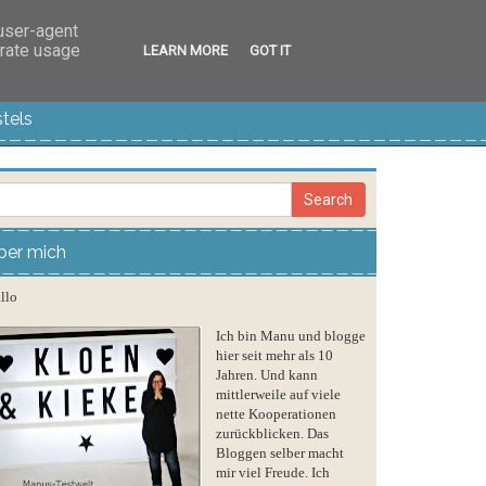
 user-agent
erate usage
LEARN MORE
GOT IT
tels
ber mich
llo
Ich bin Manu und blogge
hier seit mehr als 10
Jahren. Und kann
mittlerweile auf viele
nette Kooperationen
zurückblicken. Das
Bloggen selber macht
mir viel Freude. Ich