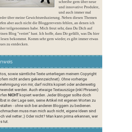
schreibe gern über neue
und innovative Produkte,
und auch immer mal
eder über meine Gewichtsreduzierung. Neben diesen Themen
rfen aber auch nicht die Bloggerevents fehlen, an denen ich
sher teilgenommen habe. Mich freut sehr, dass Du Dich auf
inen Blog "verirrt" hast. Ich hoffe, dass Dir gefällt, was Du hier
 lesen bekommst. Komm sehr gern wieder, es gibt immer etwas
ues zu entdecken.
inweis
tos, sowie sämtliche Texte unterliegen meinem Copyright
ofern nicht anders gekennzeichnet). Ohne vorherige
nehmigung von mir, darf nichts kopiert oder anderweitig
rwendet werden. Auch etwaige Textauszüge (inkl Phrasen)
rfen
NICHT
kopiert werden. Jeder Blogger sollte doch
lbst in der Lage sein, seine Artikel mit eigenen Worten zu
stalten - ohne sich bei anderen Bloggern zu bedienen.
chmachen muss man mich auch nicht, eigene Ideen sind
ch viel netter ;) Oder nicht? Man kann prima erkennen, wer
s tut.