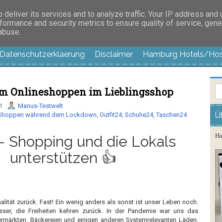
es außer langweilig
deliver its services and to analyze traffic. Your IP address and
formance and security metrics to ensure quality of service, gen
 abuse.
Datenschutzerklaerung
Disclaimer
Hamburg Hotels/Hos
m Onlineshoppen im Lieblingsshop
1
Manus-Testwelt
Ü
 Shoppen während dem Lockdown
,
Outfit24
,
Schuhe24
,
Taschen24
Ha
- Shopping und die Lokals
unterstützen 👍
alität zurück. Fast! Ein wenig anders als sonst ist unser Leben noch.
sser, die Freiheiten kehren zurück. In der Pandemie war uns das
ermärkten, Bäckereien und einigen anderen Systemrelevanten Läden,