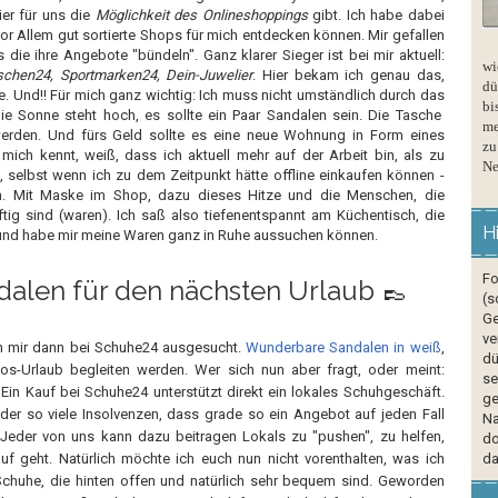
ier für uns die
Möglichkeit des Onlineshoppings
gibt. Ich habe dabei
or Allem gut sortierte Shops für mich entdecken können. Mir gefallen
ie ihre Angebote "bündeln". Ganz klarer Sieger ist bei mir aktuell:
wi
schen24, Sportmarken24, Dein-Juwelier
. Hier bekam ich genau das,
dü
. Und!! Für mich ganz wichtig: Ich muss nicht umständlich durch das
bi
Die Sonne steht hoch, es sollte ein Paar Sandalen sein. Die Tasche
me
 werden. Und fürs Geld sollte es eine neue Wohnung in Form eines
zu
mich kennt, weiß, dass ich aktuell mehr auf der Arbeit bin, als zu
Ne
, selbst wenn ich zu dem Zeitpunkt hätte offline einkaufen können -
an. Mit Maske im Shop, dazu dieses Hitze und die Menschen, die
ftig sind (waren). Ich saß also tiefenentspannt am Küchentisch, die
H
und habe mir meine Waren ganz in Ruhe aussuchen können.
Fo
alen für den nächsten Urlaub 👞
(s
Ge
ve
h mir dann bei Schuhe24 ausgesucht.
Wunderbare Sandalen in weiß
,
dü
os-Urlaub begleiten werden. Wer sich nun aber fragt, oder meint:
se
Ein Kauf bei Schuhe24 unterstützt direkt ein lokales Schuhgeschäft.
ge
ider so viele Insolvenzen, dass grade so ein Angebot auf jeden Fall
Na
Jeder von uns kann dazu beitragen Lokals zu "pushen", zu helfen,
do
uf geht. Natürlich möchte ich euch nun nicht vorenthalten, was ich
da
e Schuhe, die hinten offen und natürlich sehr bequem sind. Geworden