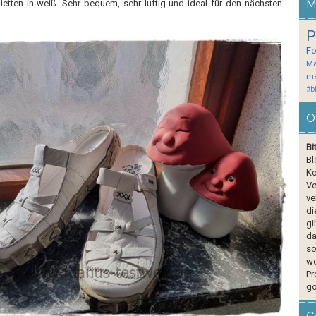
letten in weiß. Sehr bequem, sehr luftig und ideal für den nächsten
M
P
F
Ma
me
#b
O
Bi
Bl
Ko
Ve
ve
di
gi
da
so
we
Pr
go