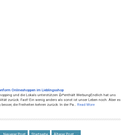
nform Onlineshoppen im Lieblingsshop
Shopping und die Lokals unterstützen 👍*enthält WerbungEndlich hat uns
ität zurück. Fast! Ein wenig anders als sonst ist unser Leben noch. Aber es
g besser, die Freiheiten kehren zurück. In der Pa…
Read More
← Neuerer Post
Startseite
Älterer Post →