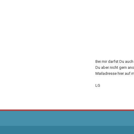
Bei mir darfst Du auc
Du aber nicht gern an
Mailadresse hier auf m
LG