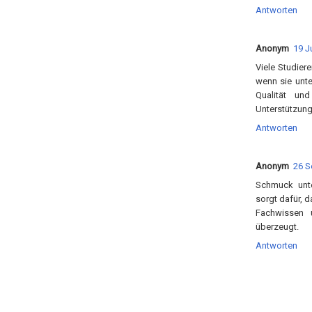
Antworten
Anonym
19 J
Viele Studier
wenn sie unte
Qualität u
Unterstützung 
Antworten
Anonym
26 S
Schmuck unte
sorgt dafür, d
Fachwissen u
überzeugt.
Antworten