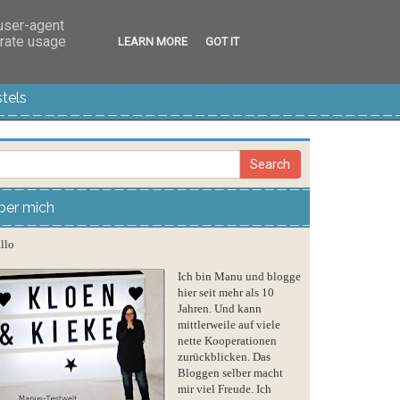
 user-agent
erate usage
LEARN MORE
GOT IT
tels
ber mich
llo
Ich bin Manu und blogge
hier seit mehr als 10
Jahren. Und kann
mittlerweile auf viele
nette Kooperationen
zurückblicken. Das
Bloggen selber macht
mir viel Freude. Ich