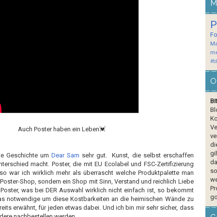
M
P
F
Ma
me
#b
O
Bi
Bl
Ko
Ve
Auch Poster haben ein Leben💓
ve
di
gi
die Geschichte um
Dear Sam
sehr gut. Kunst, die selbst erschaffen
da
Unterschied macht. Poster, die mit EU Ecolabel und FSC-Zertifizierung
so
nso war ich wirklich mehr als überrascht welche Produktpalette man
we
5 Poster-Shop, sondern ein Shop mit Sinn, Verstand und reichlich Liebe
Pr
 Poster, was bei DER Auswahl wirklich nicht einfach ist, so bekommt
go
das notwendige um diese Kostbarkeiten an die heimischen Wände zu
ereits erwähnt, für jeden etwas dabei. Und ich bin mir sehr sicher, dass
ndere nachbestellen werden.