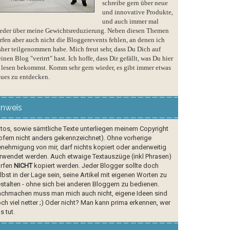
schreibe gern über neue
und innovative Produkte,
und auch immer mal
eder über meine Gewichtsreduzierung. Neben diesen Themen
rfen aber auch nicht die Bloggerevents fehlen, an denen ich
sher teilgenommen habe. Mich freut sehr, dass Du Dich auf
inen Blog "verirrt" hast. Ich hoffe, dass Dir gefällt, was Du hier
 lesen bekommst. Komm sehr gern wieder, es gibt immer etwas
ues zu entdecken.
inweis
tos, sowie sämtliche Texte unterliegen meinem Copyright
ofern nicht anders gekennzeichnet). Ohne vorherige
nehmigung von mir, darf nichts kopiert oder anderweitig
rwendet werden. Auch etwaige Textauszüge (inkl Phrasen)
rfen
NICHT
kopiert werden. Jeder Blogger sollte doch
lbst in der Lage sein, seine Artikel mit eigenen Worten zu
stalten - ohne sich bei anderen Bloggern zu bedienen.
chmachen muss man mich auch nicht, eigene Ideen sind
ch viel netter ;) Oder nicht? Man kann prima erkennen, wer
s tut.