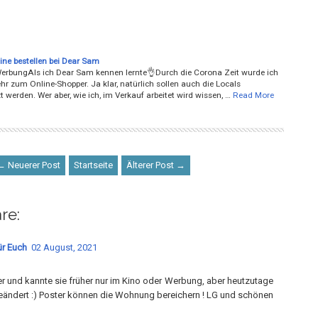
ine bestellen bei Dear Sam
WerbungAls ich Dear Sam kennen lernte👌Durch die Corona Zeit wurde ich
r zum Online-Shopper. Ja klar, natürlich sollen auch die Locals
t werden. Wer aber, wie ich, im Verkauf arbeitet wird wissen, …
Read More
← Neuerer Post
Startseite
Älterer Post →
re:
ür Euch
02 August, 2021
ter und kannte sie früher nur im Kino oder Werbung, aber heutzutage
 geändert :) Poster können die Wohnung bereichern ! LG und schönen