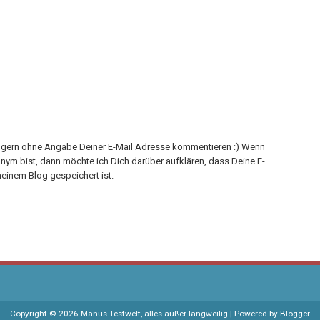
h gern ohne Angabe Deiner E-Mail Adresse kommentieren :) Wenn
onym bist, dann möchte ich Dich darüber aufklären, dass Deine E-
einem Blog gespeichert ist.
Copyright ©
2026
Manus Testwelt, alles außer langweilig
| Powered by
Blogger