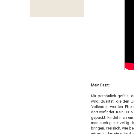
Mein Fazit:
Mir persönlich gefällt, 
wird. Qualität, die den 
'vollendet' werden. Ebe
dort vorfindet. Kein 081
gepackt. Findet man ein
man auch gleichzeitig 
bringen. Preislich, wie b
wir noch das ein oder A