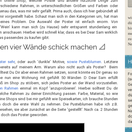
in online Shop, welcher Poster und andere nützliche Dinge zum
rschiedene Rahmen, in unterschiedlichen Größen und Farben oder
enau das, was mir sehr gefällt. Prima auch, dass ich hier gebündelt all
 mir vorgestellt habe. Schaut man sich in den Kategorien um, hat man
wi
kleines Problem. Die Auswahl der Poster ist einfach enorm. Von
dü
 'Wein' kann man sich (zu Hause) sehr entspannt stundenlang ein
bi
anschauen. Hierbei wird schnell klar, dass es bei Dear Sam wirklich
me
as passendes zu kaufen gibt.
zu
Ne
nen vier Wände schick machen 📐
H
ster sehr
, oder auch 'dunkle' Motive,
sowie Pusteblumen
. Letztere
 bereits auf meinem Arm. Warum also nicht auch als Poster? Beim
ltest Du Dir aber einen Rahmen setzen, sonst könnte es Dir genau so
Fo
he nun eine Wohnung mit gefühlt 50 Wänden :D Dear Sam erfüllt
(s
 im Shop zu stöbern, sich jedes Poster an der Wand vorzustellen.
Ge
en Rahmen
einmal im Kopf 'anzuprobieren'. Hierbei solltest Du dir
ve
lche Rahmen zu deiner Einrichtung passen. Farbe, Material, so wie
dü
ine Shops sind bei mir gefühlt wie Speisekarten, ich brauche Stunden
se
 doch die erste Wahl zu nehmen. Die Pusteblumen habe ich z.B.
ge
esehen, sie aber zunächst an die Seite 'gestelllt'. Nach ca. 2 Stunden
Na
n doch das Poster geworden.
do
da