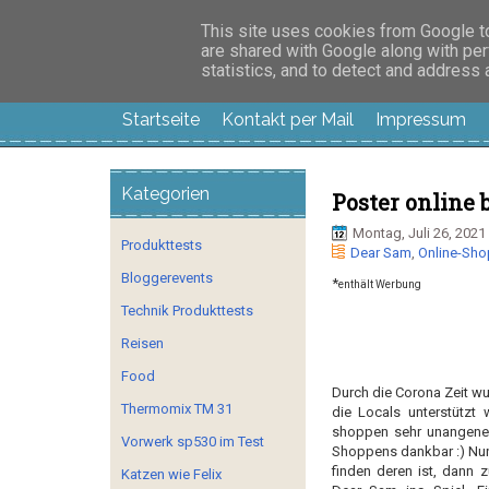
Manus Testwelt, all
This site uses cookies from Google to 
are shared with Google along with per
statistics, and to detect and address
Startseite
Kontakt per Mail
Impressum
Kategorien
Poster online 
Montag, Juli 26, 2021
Produkttests
Dear Sam
,
Online-Shop
Bloggerevents
*
enthält Werbung
Technik Produkttests
Reisen
Food
Durch die Corona Zeit wu
Thermomix TM 31
die Locals unterstützt 
shoppen sehr unangeneh
Vorwerk sp530 im Test
Shoppens dankbar :) Nun
finden deren ist, dann
Katzen wie Felix