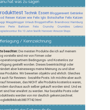
anu hat was zu sagen
rodukttest
Technik
Essen
Bloggerevent
Getränke
ood
Reisen
Katzen wie Felix
Iglo Botschafter
Felix
Katzen
ggi
Maggiblogger
Urlaub
Bloggertreffen
Brandnooz
Hamburg
ine Perle
Bahlsen
Felix Crunchy Crumbles
Leibniz
logladiesontour
Bio
10 Jahre Sealife Hannover
Amazon Shops
ffenlegung / Kennzeichnung
tte beachten:
Die meisten Produkte die ich auf meinem
og vorstelle sind mir von Firmen oder
operationspartnern Bedingungs- und Kostenlos zur
rfügung gestellt worden. Dieses beeinträchtigt oder
rändert aber keineswegs meine Meinung zu und über
ese Produkte. Wir bewerten objektiv und ehrlich. Gleiches
lt auch für Reviews - bezahlte Posts. Ich möchte aber auch
rauf hinweisen, das NICHT alle Produkte kostenlos waren,
ndern durchaus auch selber gekauft worden sind. Und es
rt sind hier erwähnt zu werden. Nur bezahlte Posts oder
odukttests werden von mir deutlich gekennzeichnet.
ogle8d84dceb3837f742.html