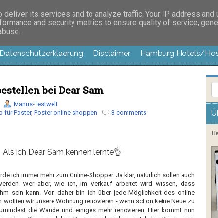
es außer langweilig
deliver its services and to analyze traffic. Your IP address and
formance and security metrics to ensure quality of service, gen
 abuse.
Datenschutzerklaerung
Disclaimer
Hamburg Hotels/Hos
bestellen bei Dear Sam
Manus-Testwelt
Ü
 für Poster
,
Poster online shoppen
3 comments
Ha
Als ich Dear Sam kennen lernte👌
rde ich immer mehr zum Online-Shopper. Ja klar, natürlich sollen auch
werden. Wer aber, wie ich, im Verkauf arbeitet wird wissen, dass
m sein kann. Von daher bin ich über jede Möglichkeit des online
 wollten wir unsere Wohnung renovieren - wenn schon keine Neue zu
 zumindest die Wände und einiges mehr renovieren. Hier kommt nun