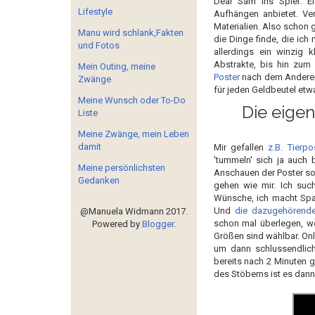
Dear Sam ins Spiel. E
Lifestyle
Aufhängen anbietet. Ve
Materialien. Also schon g
Manu wird schlank,Fakten
die Dinge finde, die ich
und Fotos
allerdings ein winzig 
Abstrakte, bis hin zum
Mein Outing, meine
Poster
nach dem Anderen 
Zwänge
für jeden Geldbeutel etw
Meine Wunsch oder To-Do
Die eige
Liste
Meine Zwänge, mein Leben
damit
Mir gefallen
z.B. Tierpo
'tummeln' sich ja auch
Meine persönlichsten
Anschauen der Poster sol
Gedanken
gehen wie mir. Ich suc
Wünsche, ich macht Spaß
Und
die dazugehörend
@Manuela Widmann 2017.
schon mal überlegen, we
Powered by
Blogger
.
Größen sind wählbar. Onl
um dann schlussendlich
bereits nach 2 Minuten g
des Stöberns ist es dan