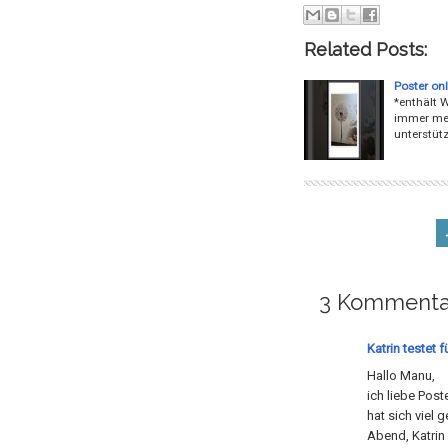
Related Posts:
Poster onl
*enthält 
immer meh
unterstütz
3 Kommenta
Katrin testet f
Hallo Manu,
ich liebe Pos
hat sich viel
Abend, Katrin