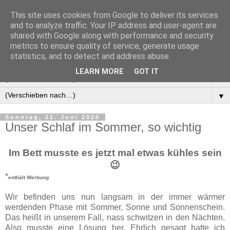
This site uses cookies from Google to deliver its services
Manus Testwelt, alles
and to analyze traffic. Your IP address and user-agent are
shared with Google along with performance and security
außer langweilig
metrics to ensure quality of service, generate usage
statistics, and to detect and address abuse.
LEARN MORE
GOT IT
▼
▼
Sonntag, 21. Juni 2020
Unser Schlaf im Sommer, so wichtig
Im Bett musste es jetzt mal etwas kühles sein
😉
*
enthält Werbung
Wir befinden uns nun langsam in der immer wärmer
werdenden Phase mit Sommer, Sonne und Sonnenschein.
Das heißt in unserem Fall, nass schwitzen in den Nächten.
Also musste eine Lösung her. Ehrlich gesagt hatte ich