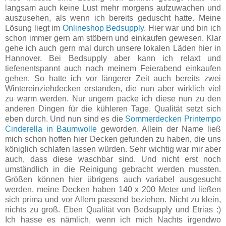
langsam auch keine Lust mehr morgens aufzuwachen und
auszusehen, als wenn ich bereits geduscht hatte. Meine
Lösung liegt im
Onlineshop Bedsupply
. Hier war und bin ich
schon immer gern am stöbern und einkaufen gewesen. Klar
gehe ich auch gern mal durch unsere lokalen Läden hier in
Hannover. Bei Bedsupply aber kann ich relaxt und
tiefenentspannt auch nach meinem Feierabend einkaufen
gehen. So hatte ich vor längerer Zeit auch bereits zwei
Wintereinziehdecken erstanden, die nun aber wirklich viel
zu warm werden. Nur ungern packe ich diese nun zu den
anderen Dingen für die kühleren Tage. Qualität setzt sich
eben durch. Und nun sind es die
Sommerdecken Printempo
Cinderella in Baumwolle
geworden. Allein der Name ließ
mich schon hoffen hier Decken gefunden zu haben, die uns
königlich schlafen lassen würden. Sehr wichtig war mir aber
auch, dass diese waschbar sind. Und nicht erst noch
umständlich in die Reinigung gebracht werden mussten.
Größen können hier übrigens auch variabel ausgesucht
werden, meine Decken haben 140 x 200 Meter und ließen
sich prima und vor Allem passend beziehen. Nicht zu klein,
nichts zu groß. Eben Qualität von Bedsupply und Etrias :)
Ich hasse es nämlich, wenn ich mich Nachts irgendwo