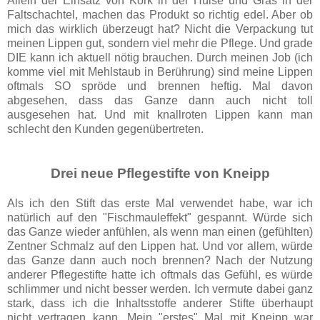
Allein der Einsatz von Kork in der Hülse und Gras in der
Faltschachtel, machen das Produkt so richtig edel. Aber ob
mich das wirklich überzeugt hat? Nicht die Verpackung tut
meinen Lippen gut, sondern viel mehr die Pflege. Und grade
DIE kann ich aktuell nötig brauchen. Durch meinen Job (ich
komme viel mit Mehlstaub in Berührung) sind meine Lippen
oftmals SO spröde und brennen heftig. Mal davon
abgesehen, dass das Ganze dann auch nicht toll
ausgesehen hat. Und mit knallroten Lippen kann man
schlecht den Kunden gegenübertreten.
Drei neue Pflegestifte von Kneipp
Als ich den Stift das erste Mal verwendet habe, war ich
natürlich auf den "Fischmauleffekt" gespannt. Würde sich
das Ganze wieder anfühlen, als wenn man einen (gefühlten)
Zentner Schmalz auf den Lippen hat. Und vor allem, würde
das Ganze dann auch noch brennen? Nach der Nutzung
anderer Pflegestifte hatte ich oftmals das Gefühl, es würde
schlimmer und nicht besser werden. Ich vermute dabei ganz
stark, dass ich die Inhaltsstoffe anderer Stifte überhaupt
nicht vertragen kann. Mein "erstes" Mal mit Kneipp war