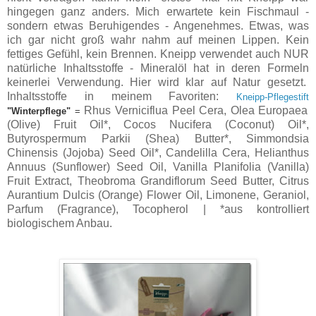
hingegen ganz anders. Mich erwartete kein Fischmaul -
sondern etwas Beruhigendes - Angenehmes. Etwas, was
ich gar nicht groß wahr nahm auf meinen Lippen. Kein
fettiges Gefühl, kein Brennen. Kneipp verwendet auch NUR
natürliche Inhaltsstoffe - Mineralöl hat in deren Formeln
keinerlei Verwendung. Hier wird klar auf Natur gesetzt.
Inhaltsstoffe in meinem Favoriten:
Kneipp-Pflegestift
Rhus Verniciflua Peel Cera, Olea Europaea
"Winterpflege"
=
(Olive) Fruit Oil*, Cocos Nucifera (Coconut) Oil*,
Butyrospermum Parkii (Shea) Butter*, Simmondsia
Chinensis (Jojoba) Seed Oil*, Candelilla Cera, Helianthus
Annuus (Sunflower) Seed Oil, Vanilla Planifolia (Vanilla)
Fruit Extract, Theobroma Grandiflorum Seed Butter, Citrus
Aurantium Dulcis (Orange) Flower Oil, Limonene, Geraniol,
Parfum (Fragrance), Tocopherol | *aus kontrolliert
biologischem Anbau.