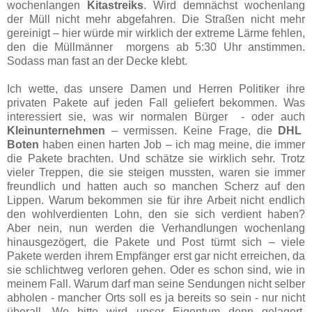
wochenlangen
Kitastreiks
. Wird demnächst wochenlang
der Müll nicht mehr abgefahren. Die Straßen nicht mehr
gereinigt – hier würde mir wirklich der extreme Lärme fehlen,
den die Müllmänner morgens ab 5:30 Uhr anstimmen.
Sodass man fast an der Decke klebt.
Ich wette, das unsere Damen und Herren Politiker ihre
privaten Pakete auf jeden Fall geliefert bekommen. Was
interessiert sie, was wir normalen Bürger - oder auch
Kleinunternehmen
– vermissen. Keine Frage, die
DHL
Boten
haben einen harten Job – ich mag meine, die immer
die Pakete brachten. Und schätze sie wirklich sehr. Trotz
vieler Treppen, die sie steigen mussten, waren sie immer
freundlich und hatten auch so manchen Scherz auf den
Lippen. Warum bekommen sie für ihre Arbeit nicht endlich
den wohlverdienten Lohn, den sie sich verdient haben?
Aber nein, nun werden die Verhandlungen wochenlang
hinausgezögert, die Pakete und Post türmt sich – viele
Pakete werden ihrem Empfänger erst gar nicht erreichen, da
sie schlichtweg verloren gehen. Oder es schon sind, wie in
meinem Fall. Warum darf man seine Sendungen nicht selber
abholen - mancher Orts soll es ja bereits so sein - nur nicht
überall. Wo bitte wird unser Eigentum denn gelagert.