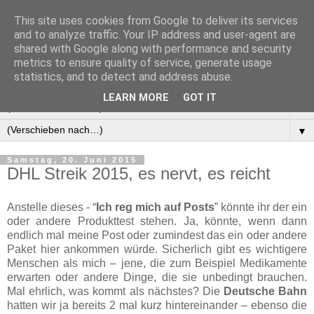
This site uses cookies from Google to deliver its services
Manus Testwelt, alles
and to analyze traffic. Your IP address and user-agent are
shared with Google along with performance and security
außer langweilig
metrics to ensure quality of service, generate usage
statistics, and to detect and address abuse.
LEARN MORE
GOT IT
▼
▼
Samstag, 20. Juni 2015
DHL Streik 2015, es nervt, es reicht
Anstelle dieses - “
Ich reg mich auf Posts
” könnte ihr der ein
oder andere Produkttest stehen. Ja, könnte, wenn dann
endlich mal meine Post oder zumindest das ein oder andere
Paket hier ankommen würde. Sicherlich gibt es wichtigere
Menschen als mich – jene, die zum Beispiel Medikamente
erwarten oder andere Dinge, die sie unbedingt brauchen.
Mal ehrlich, was kommt als nächstes? Die
Deutsche Bahn
hatten wir ja bereits 2 mal kurz hintereinander – ebenso die