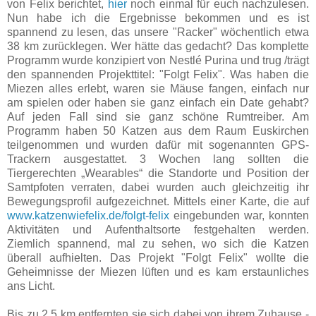
von Felix berichtet,
hier
noch einmal für euch nachzulesen.
Nun habe ich die Ergebnisse bekommen und es ist
spannend zu lesen, das unsere "Racker" wöchentlich etwa
38 km zurücklegen. Wer hätte das gedacht? Das komplette
Programm wurde konzipiert von Nestlé Purina und trug /trägt
den spannenden Projekttitel: "Folgt Felix". Was haben die
Miezen alles erlebt, waren sie Mäuse fangen, einfach nur
am spielen oder haben sie ganz einfach ein Date gehabt?
Auf jeden Fall sind sie ganz schöne Rumtreiber. Am
Programm haben 50 Katzen aus dem Raum Euskirchen
teilgenommen und wurden dafür mit sogenannten GPS-
Trackern ausgestattet. 3 Wochen lang sollten die
Tiergerechten „Wearables“ die Standorte und Position der
Samtpfoten verraten, dabei wurden auch gleichzeitig ihr
Bewegungsprofil aufgezeichnet. Mittels einer Karte, die auf
www.katzenwiefelix.de/folgt-felix
eingebunden war, konnten
Aktivitäten und Aufenthaltsorte festgehalten werden.
Ziemlich spannend, mal zu sehen, wo sich die Katzen
überall aufhielten. Das Projekt "Folgt Felix" wollte die
Geheimnisse der Miezen lüften und es kam erstaunliches
ans Licht.
Bis zu 2.5 km entfernten sie sich dabei von ihrem Zuhause -