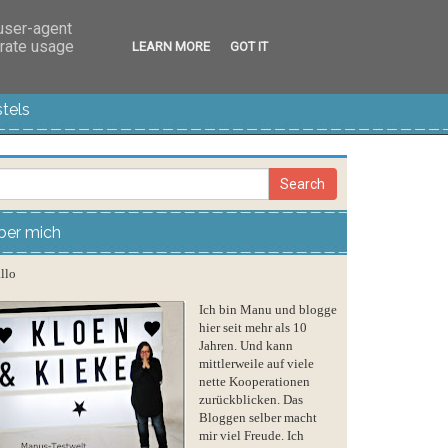
 user-agent
erate usage
LEARN MORE
GOT IT
tels
ber mich
llo
Ich bin Manu und blogge
hier seit mehr als 10
Jahren. Und kann
mittlerweile auf viele
nette Kooperationen
zurückblicken. Das
Bloggen selber macht
mir viel Freude. Ich