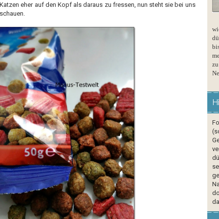
 Katzen eher auf den Kopf als daraus zu fressen, nun steht sie bei uns
schauen.
wi
dü
bi
me
zu
Ne
H
Fo
(s
Ge
ve
dü
se
ge
Na
do
da