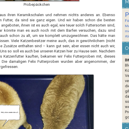
M
Probepäckchen
P
aus ihren Keramikschalen und nehmen nichts anderes an. Ebenso
m Futter, da sind sie ganz eigen. Und wir haben schon die besten
F
 angeboten, ihnen ist es auch egal, wie teuer solch Futtersorten sind,
Ma
Klar könnte man es auch noch mit dem Barfen versuchen, dazu sind
me
 auch schon zu alt, um sie komplett umzugewöhnen. Das hätte man
#b
sen. Viele Katzenbesitzer meine auch, das in gewöhnlichem (nicht
ele Zusätze enthalten sind – kann gut sein, aber essen nicht auch wir,
O
ns so soll es auch bei unseren Katzen hier zu Hause sein. Nachdem
es Katzenfutter kauften, bekamen wir Felix Futterproben mit, dieses
Bi
. Die damaligen Felix Futterproben wurden aber angenommen, der
Bl
ergefressen.
Ko
Ve
ve
di
gi
da
so
we
Pr
go