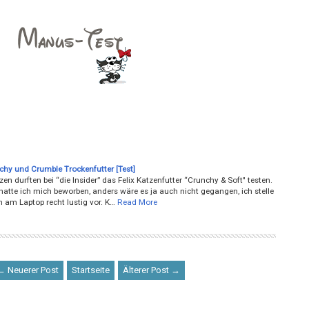
nchy und Crumble Trockenfutter [Test]
en durften bei “die Insider” das Felix Katzenfutter “Crunchy & Soft" testen.
hatte ich mich beworben, anders wäre es ja auch nicht gegangen, ich stelle
 am Laptop recht lustig vor. K…
Read More
← Neuerer Post
Startseite
Älterer Post →