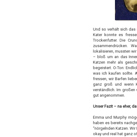
Und so verhält sich das 
Kater konnte es fresse
Trockenfutter. Die Cru
zusammendrücken. War
lokalisieren, mussten wir
– bloß um an das Innen
Katzen mehr als geschm
begeistert. O-Ton: Endli
was ich kaufen sollte. 
fressen, wir Barfen lieb
ganz groß und wenn Ka
verständlich. Im großen
gut angenommen.
Unser Fazit – na eher, da
Emma und Murphy mögen 
haben es bereits nachg
“nörgelnden Katzen. Wir 
okay und real hat ganz of