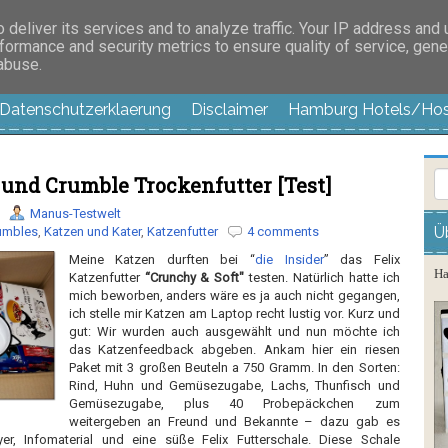
es außer langweilig
deliver its services and to analyze traffic. Your IP address and
formance and security metrics to ensure quality of service, gen
 abuse.
Datenschutzerklaerung
Disclaimer
Hamburg Hotels/Hos
 und Crumble Trockenfutter [Test]
Manus-Testwelt
Ü
rumbles
,
Katzen und Kater
,
Katzenfutter
4 comments
Meine Katzen durften bei “
die Insider
” das Felix
Ha
Katzenfutter
“Crunchy & Soft"
testen. Natürlich hatte ich
mich beworben, anders wäre es ja auch nicht gegangen,
ich stelle mir Katzen am Laptop recht lustig vor. Kurz und
gut: Wir wurden auch ausgewählt und nun möchte ich
das Katzenfeedback abgeben. Ankam hier ein riesen
Paket mit 3 großen Beuteln a 750 Gramm. In den Sorten:
Rind, Huhn und Gemüsezugabe, Lachs, Thunfisch und
Gemüsezugabe, plus 40 Probepäckchen zum
weitergeben an Freund und Bekannte – dazu gab es
er, Infomaterial und eine süße Felix Futterschale. Diese Schale