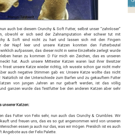
G
nun auch bei diesem Crunchy & Soft Futter, selbst unser “zahnloser”
n, obwohl er sich seid der Zahnamputation eher schwer tut mit
nchy & Soft sind nicht zu hart und lassen sich mit den Fingern
 der Napf leer und unsere Katzen konnten den Futterbeutel
 wirklich aufpassen, das dieser nicht in seine Einzelteile zerlegt wurde
leben heran zu kommen :D Für mich ein Zeichen, das es unseren
eckt hat. Auch unsere Mittester Katzen waren laut ihrer Besitzer
ch frisst unsere Katze wieder richtig, ich wusste schon gar nicht mehr
Aber auch negative Stimmen gab es: Unsere Katze wollte das nicht
er. Natürlich ist der Unterschiede zum Barfen und zu gekauftem Futter
tzen von jungen Jahren an nur gebarft werden, ist das völlig
 und ganzen wurde das Testfutter bei den anderen Katzen aber sehr
s unserer Katzen:
das Futter von Felix sehr, nun auch das Crunchy & Crumbles. Wir
ekauft und freuen uns, das es so gut angenommen wird von unseren
Menschen essen ja auch nur das, was wir mögen. Preislich ist es auch
t Angebote aus der Felix Palette.