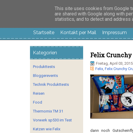
Manus Testwelt, all
This site uses cookies from Google to 
are shared with Google along with per
statistics, and to detect and address
Startseite
Kontakt per Mail
Impressum
Kategorien
Felix Crunchy
Freitag, April 03, 2015
Produkttests
Felix
,
Felix Crunchy C
Bloggerevents
Technik Produkttests
Reisen
Food
Thermomix TM 31
Vorwerk sp530 im Test
Katzen wie Felix
dann noch Gutscheinfly