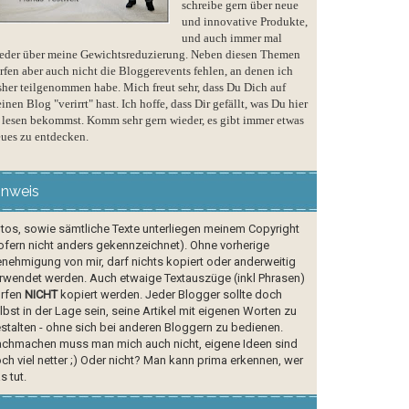
schreibe gern über neue
und innovative Produkte,
und auch immer mal
eder über meine Gewichtsreduzierung. Neben diesen Themen
rfen aber auch nicht die Bloggerevents fehlen, an denen ich
sher teilgenommen habe. Mich freut sehr, dass Du Dich auf
inen Blog "verirrt" hast. Ich hoffe, dass Dir gefällt, was Du hier
 lesen bekommst. Komm sehr gern wieder, es gibt immer etwas
ues zu entdecken.
inweis
tos, sowie sämtliche Texte unterliegen meinem Copyright
ofern nicht anders gekennzeichnet). Ohne vorherige
nehmigung von mir, darf nichts kopiert oder anderweitig
rwendet werden. Auch etwaige Textauszüge (inkl Phrasen)
rfen
NICHT
kopiert werden. Jeder Blogger sollte doch
lbst in der Lage sein, seine Artikel mit eigenen Worten zu
stalten - ohne sich bei anderen Bloggern zu bedienen.
chmachen muss man mich auch nicht, eigene Ideen sind
ch viel netter ;) Oder nicht? Man kann prima erkennen, wer
s tut.