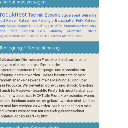
anu hat was zu sagen
rodukttest
Technik
Essen
Bloggerevent
Getränke
ood
Reisen
Katzen wie Felix
Iglo Botschafter
Felix
Katzen
ggi
Maggiblogger
Urlaub
Bloggertreffen
Brandnooz
Hamburg
ine Perle
Bahlsen
Felix Crunchy Crumbles
Leibniz
logladiesontour
Bio
10 Jahre Sealife Hannover
Amazon Shops
ffenlegung / Kennzeichnung
tte beachten:
Die meisten Produkte die ich auf meinem
og vorstelle sind mir von Firmen oder
operationspartnern Bedingungs- und Kostenlos zur
rfügung gestellt worden. Dieses beeinträchtigt oder
rändert aber keineswegs meine Meinung zu und über
ese Produkte. Wir bewerten objektiv und ehrlich. Gleiches
lt auch für Reviews - bezahlte Posts. Ich möchte aber auch
rauf hinweisen, das NICHT alle Produkte kostenlos waren,
ndern durchaus auch selber gekauft worden sind. Und es
rt sind hier erwähnt zu werden. Nur bezahlte Posts oder
odukttests werden von mir deutlich gekennzeichnet.
ogle8d84dceb3837f742.html