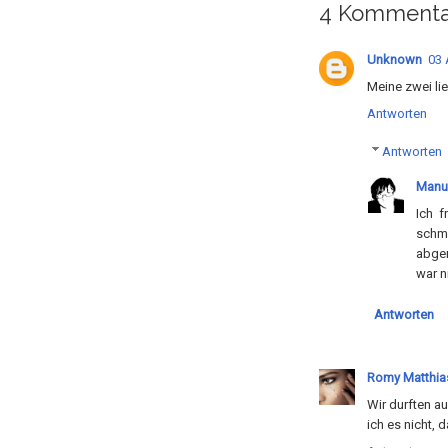
4 Kommenta
Unknown
03 
Meine zwei li
Antworten
Antworten
Manu
Ich f
schm
abge
war n
Antworten
Romy Matthia
Wir durften a
ich es nicht, 