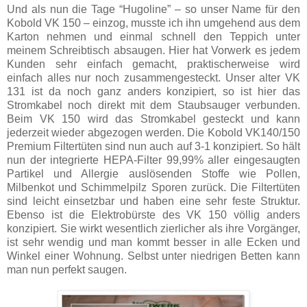
Und als nun die Tage “Hugoline” – so unser Name für den
Kobold VK 150 – einzog, musste ich ihn umgehend aus dem
Karton nehmen und einmal schnell den Teppich unter
meinem Schreibtisch absaugen. Hier hat Vorwerk es jedem
Kunden sehr einfach gemacht, praktischerweise wird
einfach alles nur noch zusammengesteckt. Unser alter VK
131 ist da noch ganz anders konzipiert, so ist hier das
Stromkabel noch direkt mit dem Staubsauger verbunden.
Beim VK 150 wird das Stromkabel gesteckt und kann
jederzeit wieder abgezogen werden.
Die Kobold VK140/150
Premium Filtertüten sind nun auch auf 3-1 konzipiert. So hält
nun der integrierte HEPA-Filter 99,99% aller eingesaugten
Partikel und Allergie auslösenden Stoffe wie Pollen,
Milbenkot und Schimmelpilz Sporen zurück. Die Filtertüten
sind leicht einsetzbar und haben eine sehr feste Struktur.
Ebenso ist die Elektrobürste des VK 150 völlig anders
konzipiert. Sie wirkt wesentlich zierlicher als ihre Vorgänger,
ist sehr wendig und man kommt besser in alle Ecken und
Winkel einer Wohnung. Selbst unter niedrigen Betten kann
man nun perfekt saugen.