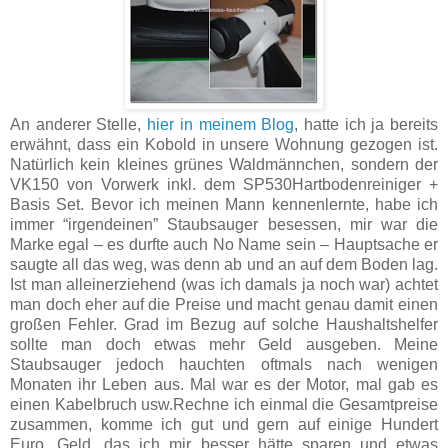
An anderer Stelle,
hier in meinem Blog
, hatte ich ja bereits
erwähnt, dass ein Kobold in unsere Wohnung gezogen ist.
Natürlich kein kleines grünes Waldmännchen, sondern der
VK150 von Vorwerk inkl. dem SP530Hartbodenreiniger +
Basis Set. Bevor ich meinen Mann kennenlernte, habe ich
immer “irgendeinen” Staubsauger besessen, mir war die
Marke egal – es durfte auch No Name sein – Hauptsache er
saugte all das weg, was denn ab und an auf dem Boden lag.
Ist man alleinerziehend (was ich damals ja noch war) achtet
man doch eher auf die Preise und macht genau damit einen
großen Fehler. Grad im Bezug auf solche Haushaltshelfer
sollte man doch etwas mehr Geld ausgeben.
Meine
Staubsauger jedoch hauchten oftmals nach wenigen
Monaten ihr Leben aus. Mal war es der Motor, mal gab es
einen Kabelbruch usw.Rechne ich einmal die Gesamtpreise
zusammen, komme ich gut und gern auf einige Hundert
Euro. Geld, das ich mir besser hätte sparen und etwas