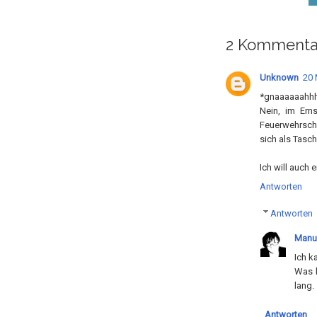
2 Kommenta
Unknown
20 
*gnaaaaaahhhh*
Nein, im Ern
Feuerwehrsch
sich als Tasch
Ich will auch
Antworten
Antworten
Manu
Ich k
Was b
lang.
Antworten