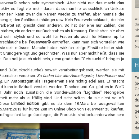
erwear® schon sehr sympathisch. Aber nicht nur das macht
das
aktiv, es liegt viel mehr daran, dass man hier ausschließlich Unikate
er sein kann zwar die Namen wieder zu treffen, aber niemals die
wi
senger, den Schlüsselanhänger usw. Kein Feuerwehrschlauch, der hier
dü
rarbeitet ist, gleicht dem anderen. So hat der eine nur Zahlen, ­der
bi
staben, ein anderer nur Buchstaben als Kennung. Eins haben sie aber
me
nd sehr stylish und so wohl für Frauen als auch für Männer up to
zu
hrschläuche bei
Feuerwear®
eintreffen, kann man sich vorstellen wie
Ne
sie sein müssen. Manche haben wirklich einige Einsätze hinter sich.
 Grundgereinigt und geschnitten. Was nun aber nicht heißt, dass sie
 Das soll ja auch nicht sein, denn grade das “Gebrauchte” bringen ja
H
und B-Druckschläuche) soweit verarbeitungsbereit, werden sie mit
aterialien versehen.
So finden hier alte Autositzgurte, Lkw-Planen und
Fo
g
. Ein Autositzgurt als Trageriemen sieht richtig edel aus. Er rutscht
(s
nd kann individuell verstellt werden. Taschen und Co. gibt es in Weiß
Ge
Jahr noch zusätzlich die Sonder-Edition "­Lightline" Neongelbe
ve
rheit mehr als auffällig sind. Und sehr selten, da sie nicht so oft
dü
 Diese
Limited Edition
gibt es ab dem 18.März bei ausgewählten
se
.März.2013 für kurze Zeit im Online Shop von Feuerwear zu kaufen.
ge
erdings nicht lange überlegen, die Produkte sind bekannterweise sehr
Na
do
da