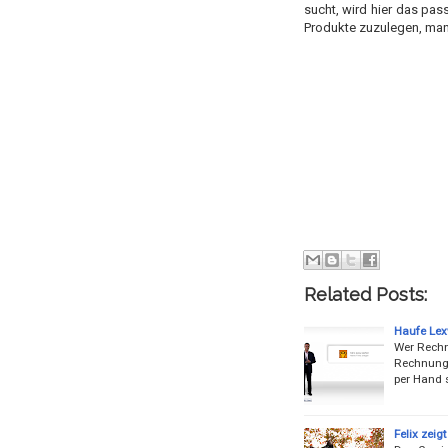
sucht, wird hier das pas
Produkte
zuzulegen
, ma
Related Posts:
Haufe Lex
Wer Rechnu
Rechnungs
per Hand s
Felix zei