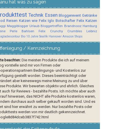
anu hat was zu sagen
rodukttest
Technik
Essen
Bloggerevent
Getränke
ood
Reisen
Katzen wie Felix
Iglo Botschafter
Felix
Katzen
ggi
Maggiblogger
Urlaub
Bloggertreffen
Brandnooz
Hamburg
ine Perle
Bahlsen
Felix Crunchy Crumbles
Leibniz
logladiesontour
Bio
10 Jahre Sealife Hannover
Amazon Shops
ffenlegung / Kennzeichnung
tte beachten:
Die meisten Produkte die ich auf meinem
og vorstelle sind mir von Firmen oder
operationspartnern Bedingungs- und Kostenlos zur
rfügung gestellt worden. Dieses beeinträchtigt oder
rändert aber keineswegs meine Meinung zu und über
ese Produkte. Wir bewerten objektiv und ehrlich. Gleiches
lt auch für Reviews - bezahlte Posts. Ich möchte aber auch
rauf hinweisen, das NICHT alle Produkte kostenlos waren,
ndern durchaus auch selber gekauft worden sind. Und es
rt sind hier erwähnt zu werden. Nur bezahlte Posts oder
odukttests werden von mir deutlich gekennzeichnet.
ogle8d84dceb3837f742.html