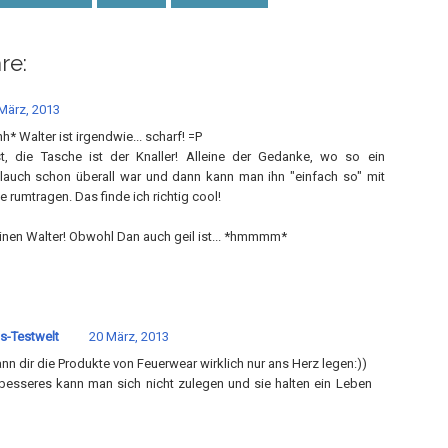
re:
März, 2013
 Walter ist irgendwie... scharf! =P
st, die Tasche ist der Knaller! Alleine der Gedanke, wo so ein
lauch schon überall war und dann kann man ihn "einfach so" mit
e rumtragen. Das finde ich richtig cool!
 einen Walter! Obwohl Dan auch geil ist... *hmmmm*
s-Testwelt
20 März, 2013
ann dir die Produkte von Feuerwear wirklich nur ans Herz legen:))
esseres kann man sich nicht zulegen und sie halten ein Leben