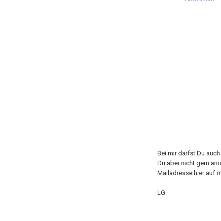
Bei mir darfst Du auc
Du aber nicht gern an
Mailadresse hier auf m
LG