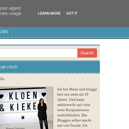
 user-agent
erate usage
LEARN MORE
GOT IT
tels
ber mich
llo
Ich bin Manu und blogge
hier seit mehr als 10
Jahren. Und kann
mittlerweile auf viele
nette Kooperationen
zurückblicken. Das
Bloggen selber macht
mir viel Freude. Ich