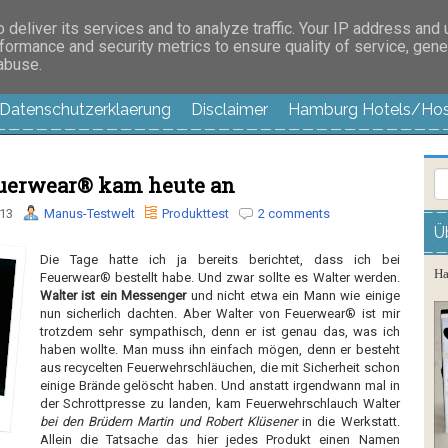
es außer langweilig
deliver its services and to analyze traffic. Your IP address and
formance and security metrics to ensure quality of service, gen
 abuse.
Datenschutzerklaerung
Disclaimer
Hamburg Hotels/Hos
euerwear® kam heute an
013
Manus-Testwelt
Produkttest
2 comments
Ü
Die Tage hatte ich ja bereits berichtet, dass ich bei
Ha
Feuerwear® bestellt habe. Und zwar sollte es Walter werden.
Walter ist ein Messenger
und nicht etwa ein Mann wie einige
nun sicherlich dachten. Aber Walter von Feuerwear® ist mir
trotzdem sehr sympathisch, denn er ist genau das, was ich
haben wollte. Man muss ihn einfach mögen, denn er besteht
aus recycelten Feuerwehrschläuchen, die mit Sicherheit schon
einige Brände gelöscht haben. Und anstatt irgendwann mal in
der Schrottpresse zu landen, kam Feuerwehrschlauch Walter
bei den Brüdern Martin und Robert ­Klüsener
in die Werkstatt.
Allein die Tatsache das hier jedes Produkt einen Namen