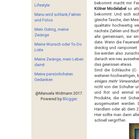
bekommt macht mir Feu
Lifestyle
Kölner Modelabel
so attr
bekommt. Und sich sich
Manu wird schlank,Fakten
gleiche Tasche, den Mes
und Fotos
qualitativ hochwertig ve
Mein Outing, meine
nächste Zahlen und Buch
Zwänge
alle gemeinsam, sie si
date.
Wenn die Feuerwe
Meine Wunsch oder To-Do
dreckig und ramponiert 
Liste
Sie werden also zunächst
danach wie neu aussehen.
Meine Zwänge, mein Leben
das gewissen etwas.
damit
Sind die Schläuche (C- 
Meine persönlichsten
weiteren hochwertigen, M
Gedanken
einiges mehr Verwendun
nicht von der Schulter u
und Rot und einmal im 
@Manuela Widmann 2017.
Produkte, die mit Siche
Powered by
Blogger
.
ausgemustert werden.
Händlern oder ab dem 25
Hier sollte man dann all
schnell vergriffen.