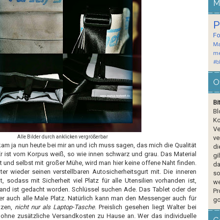
M
P
F
Ma
me
#b
O
Bi
Bl
Ko
Ve
Alle Bilder durch anklicken vergrößerbar
ve
am ja nun heute bei mir an und ich muss sagen, das mich die Qualität
di
Er ist vom Korpus weiß, so wie innen schwarz und grau. Das Material
gi
t und selbst mit großer Mühe, wird man hier keine offene Naht finden.
da
lter wieder seinen verstellbaren
Autosicherheitsgurt
mit. Die inneren
so
t, sodass mit Sicherheit viel Platz für alle Utensilien vorhanden ist,
we
band ist gedacht worden. Schlüssel suchen Ade. Das
Tablet
oder der
Pr
er auch alle Male Platz. Natürlich kann man den
Messenger
auch für
go
tzen,
nicht nur als Laptop-Tasche
. Preislich gesehen liegt Walter bei
hne zusätzliche Versandkosten zu Hause an. Wer das individuelle