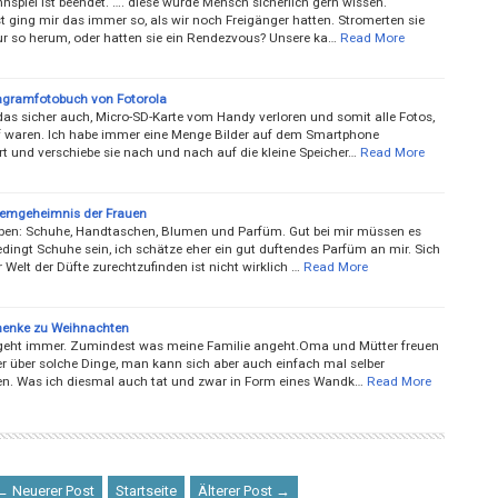
spiel ist beendet. …. diese würde Mensch sicherlich gern wissen.
 ging mir das immer so, als wir noch Freigänger hatten. Stromerten sie
ur so herum, oder hatten sie ein Rendezvous? Unsere ka…
Read More
agramfotobuch von Fotorola
das sicher auch, Micro-SD-Karte vom Handy verloren und somit alle Fotos,
f waren. Ich habe immer eine Menge Bilder auf dem Smartphone
rt und verschiebe sie nach und nach auf die kleine Speicher…
Read More
emgeheimnis der Frauen
eben: Schuhe, Handtaschen, Blumen und Parfüm. Gut bei mir müssen es
dingt Schuhe sein, ich schätze eher ein gut duftendes Parfüm an mir. Sich
r Welt der Düfte zurechtzufinden ist nicht wirklich …
Read More
henke zu Weihnachten
 geht immer. Zumindest was meine Familie angeht.Oma und Mütter freuen
r über solche Dinge, man kann sich aber auch einfach mal selber
n. Was ich diesmal auch tat und zwar in Form eines Wandk…
Read More
← Neuerer Post
Startseite
Älterer Post →