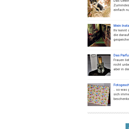
Das Gewinn
Zumindest
einfach n
Mein Inst
Ihr kennt 
die darau
gespeiche
Das Parfu
Frauen li
nicht unbe
aber in de
Fotogesc
.. so was
sich imme
beschenke