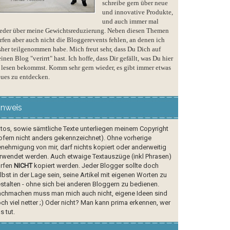
schreibe gern über neue
und innovative Produkte,
und auch immer mal
eder über meine Gewichtsreduzierung. Neben diesen Themen
rfen aber auch nicht die Bloggerevents fehlen, an denen ich
sher teilgenommen habe. Mich freut sehr, dass Du Dich auf
inen Blog "verirrt" hast. Ich hoffe, dass Dir gefällt, was Du hier
 lesen bekommst. Komm sehr gern wieder, es gibt immer etwas
ues zu entdecken.
inweis
tos, sowie sämtliche Texte unterliegen meinem Copyright
ofern nicht anders gekennzeichnet). Ohne vorherige
nehmigung von mir, darf nichts kopiert oder anderweitig
rwendet werden. Auch etwaige Textauszüge (inkl Phrasen)
rfen
NICHT
kopiert werden. Jeder Blogger sollte doch
lbst in der Lage sein, seine Artikel mit eigenen Worten zu
stalten - ohne sich bei anderen Bloggern zu bedienen.
chmachen muss man mich auch nicht, eigene Ideen sind
ch viel netter ;) Oder nicht? Man kann prima erkennen, wer
s tut.