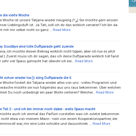
G
e die vierte Woche
he ist unsere Tatjana wieder neugierig (ړײ) Sie möchte gern wissen
ser Lieblingsduft ist. Ja Tati, soll ich dir das wirklich verraten? Ich bin da
 mit mir selber nicht so ganz …
Read More
ay Goodbye eine tolle Duftparade geht zuende
ana, ich mochte diesen Beitrag wirklich nicht tippen, aber ich tue es jetzt
l:) Zuerst muss ich dir sagen, das ich deine Duftparade wirklich toll fand
r sehr viel Spass gemacht hat obwohl ich kei…
Read More
t schon wieder los:)) siing Duftparade die 5.
e Woche fordert die Tatjana wieder alles von uns - volles Programm und
nwäsche möchte sie nun folgendes aus uns raus bekommen. Über welchen
test Du noch unbedingt ein paar Worte verlieren? Welcher…
Read More
 Teil 2 - und ich bin immer noch dabei - weils Spass macht
möchte auch ich einmal das Parfüm vorstellen was ich zuletzt bekommen
 nicht etwa von meinem Mann - nein von einem Kooperationspartner, der
mnisvoll war, mir eine Liste schickte und dazuschrieb: …
Read More