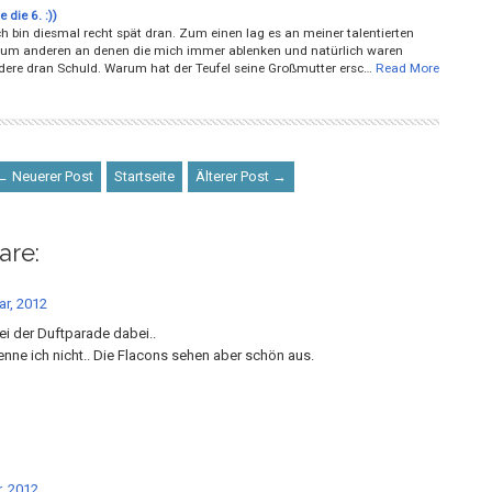
 die 6. :))
h bin diesmal recht spät dran. Zum einen lag es an meiner talentierten
 zum anderen an denen die mich immer ablenken und natürlich waren
ere dran Schuld. Warum hat der Teufel seine Großmutter ersc…
Read More
← Neuerer Post
Startseite
Älterer Post →
are:
ar, 2012
ei der Duftparade dabei..
enne ich nicht.. Die Flacons sehen aber schön aus.
, 2012