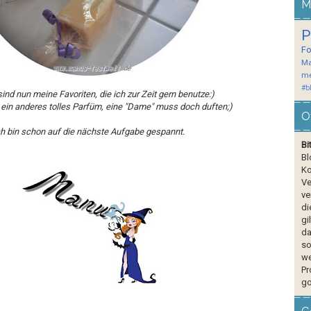
M
P
F
Ma
me
#b
ind nun meine Favoriten, die ich zur Zeit gern benutze:)
ein anderes tolles Parfüm, eine "Dame" muss doch duften;)
O
ch bin schon auf die nächste Aufgabe gespannt.
Bi
Bl
Ko
Ve
ve
di
gi
da
so
we
Pr
go