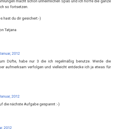
mmlungen macht schon unheimlichen Spaß und ich hoffe die ganze
ch so fortsetzen.
s hast du dir gesichert:-)
on Tatjana
Januar, 2012
um Düfte, habe nur 3 die ich regelmäßig benutze. Werde die
er aufmerksam verfolgen und vielleicht entdecke ich ja etwas für
Januar, 2012
auf die nächste Aufgabe gespannt :-)
r, 2012