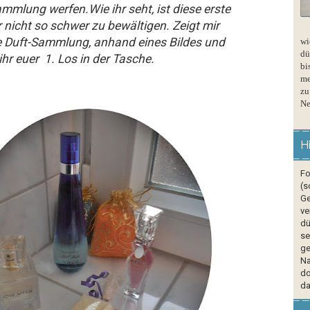
mmlung werfen.Wie ihr seht, ist diese erste
 nicht so schwer zu bewältigen. Zeigt mir
e Duft-Sammlung, anhand eines Bildes und
wi
dü
hr euer 1. Los in der Tasche.
bi
me
zu
Ne
H
Fo
(s
Ge
ve
dü
se
ge
Na
do
da