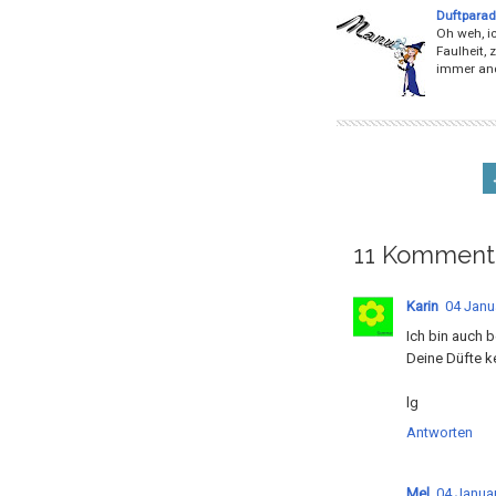
Duftparade
Oh weh, ic
Faulheit,
immer and
11 Komment
Karin
04 Janu
Ich bin auch b
Deine Düfte k
lg
Antworten
Mel
04 Januar