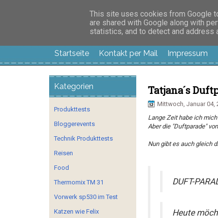
Manus Testwelt, all
This site uses cookies from Google to 
are shared with Google along with per
statistics, and to detect and address
Startseite
Kontakt per Mail
Impressum
Kategorien
Tatjana´s Duft
Mittwoch, Januar 04,
Produkttests
Lange Zeit habe ich mich
Bloggerevents
Aber die "Duftparade" von 
Technik Produkttests
Nun gibt es auch gleich 
Reisen
Food
DUFT-PARA
Thermomix TM 31
Vorwerk sp530 im Test
Katzen wie Felix
Heute möchte