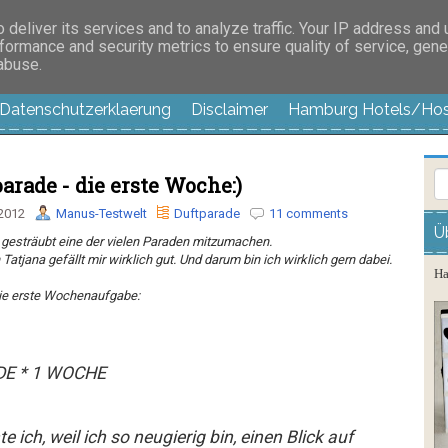
es außer langweilig
deliver its services and to analyze traffic. Your IP address and
formance and security metrics to ensure quality of service, gen
 abuse.
Datenschutzerklaerung
Disclaimer
Hamburg Hotels/Hos
parade - die erste Woche:)
 2012
Manus-Testwelt
Duftparade
11 comments
Ü
 gesträubt eine der vielen Paraden mitzumachen.
Tatjana gefällt mir wirklich gut. Und darum bin ich wirklich gern dabei.
Ha
die erste Wochenaufgabe:
DE * 1 WOCHE
 ich, weil ich so neugierig bin, einen Blick auf