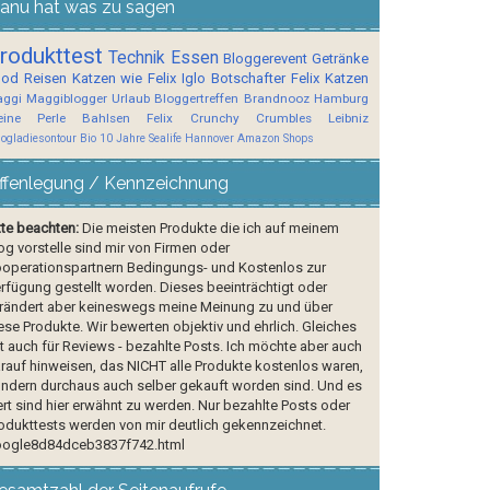
anu hat was zu sagen
rodukttest
Technik
Essen
Bloggerevent
Getränke
ood
Reisen
Katzen wie Felix
Iglo Botschafter
Felix
Katzen
ggi
Maggiblogger
Urlaub
Bloggertreffen
Brandnooz
Hamburg
ine Perle
Bahlsen
Felix Crunchy Crumbles
Leibniz
logladiesontour
Bio
10 Jahre Sealife Hannover
Amazon Shops
ffenlegung / Kennzeichnung
tte beachten:
Die meisten Produkte die ich auf meinem
og vorstelle sind mir von Firmen oder
operationspartnern Bedingungs- und Kostenlos zur
rfügung gestellt worden. Dieses beeinträchtigt oder
rändert aber keineswegs meine Meinung zu und über
ese Produkte. Wir bewerten objektiv und ehrlich. Gleiches
lt auch für Reviews - bezahlte Posts. Ich möchte aber auch
rauf hinweisen, das NICHT alle Produkte kostenlos waren,
ndern durchaus auch selber gekauft worden sind. Und es
rt sind hier erwähnt zu werden. Nur bezahlte Posts oder
odukttests werden von mir deutlich gekennzeichnet.
ogle8d84dceb3837f742.html