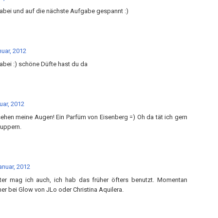
dabei und auf die nächste Aufgabe gespannt :)
nuar, 2012
abei :) schöne Düfte hast du da
uar, 2012
hen meine Augen! Ein Parfüm von Eisenberg =) Oh da tät ich gern
uppern.
anuar, 2012
er mag ich auch, ich hab das früher öfters benutzt. Momentan
er bei Glow von JLo oder Christina Aquilera.