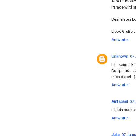
eure Duft-Sa
Parade wird si
Dein erstes Lo
Liebe Grüße v
Antworten
Unknown
07 
Ich kenne ka
Duftparada ab
mich dabei :-)
Antworten
Aintschel
07 
ich bin auch 
Antworten
Julia
07 Janua