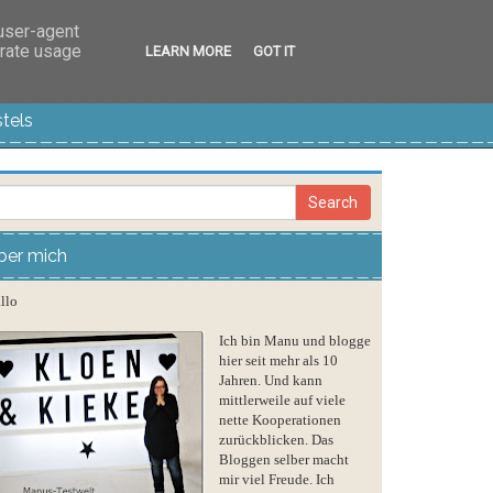
 user-agent
erate usage
LEARN MORE
GOT IT
tels
ber mich
llo
Ich bin Manu und blogge
hier seit mehr als 10
Jahren. Und kann
mittlerweile auf viele
nette Kooperationen
zurückblicken. Das
Bloggen selber macht
mir viel Freude. Ich