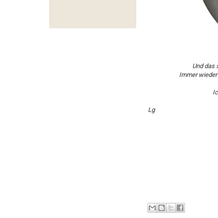
Und das s
Immer wieder 
I
Lg