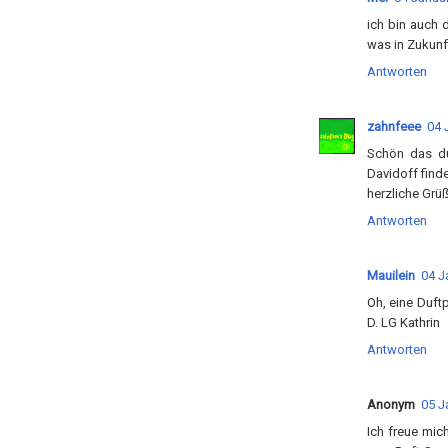
ich bin auch 
was in Zukun
Antworten
zahnfeee
04 
Schön das du
Davidoff finde
herzliche Grü
Antworten
Mauilein
04 J
Oh, eine Duft
D. LG Kathrin
Antworten
Anonym
05 J
Ich freue mich