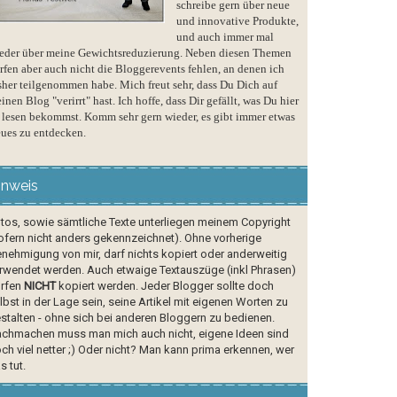
schreibe gern über neue
und innovative Produkte,
und auch immer mal
eder über meine Gewichtsreduzierung. Neben diesen Themen
rfen aber auch nicht die Bloggerevents fehlen, an denen ich
sher teilgenommen habe. Mich freut sehr, dass Du Dich auf
inen Blog "verirrt" hast. Ich hoffe, dass Dir gefällt, was Du hier
 lesen bekommst. Komm sehr gern wieder, es gibt immer etwas
ues zu entdecken.
inweis
tos, sowie sämtliche Texte unterliegen meinem Copyright
ofern nicht anders gekennzeichnet). Ohne vorherige
nehmigung von mir, darf nichts kopiert oder anderweitig
rwendet werden. Auch etwaige Textauszüge (inkl Phrasen)
rfen
NICHT
kopiert werden. Jeder Blogger sollte doch
lbst in der Lage sein, seine Artikel mit eigenen Worten zu
stalten - ohne sich bei anderen Bloggern zu bedienen.
chmachen muss man mich auch nicht, eigene Ideen sind
ch viel netter ;) Oder nicht? Man kann prima erkennen, wer
s tut.