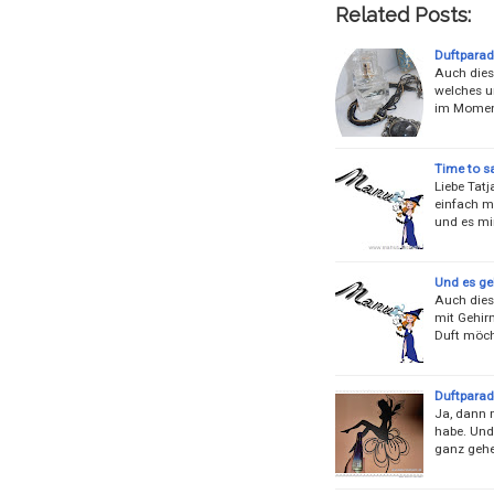
Related Posts:
Duftparad
Auch diese Woc
welches un
im Moment
Time to s
Liebe Tatj
einfach ma
und es mi
Und es geh
Auch dies
mit Gehir
Duft möch
Duftparade
Ja, dann 
habe. Und
ganz gehei