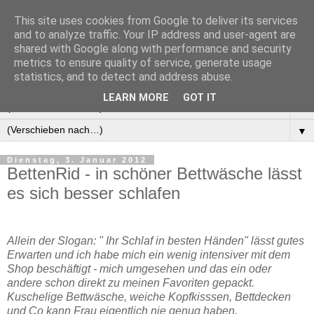
This site uses cookies from Google to deliver its services
Manus Testwelt, alles
and to analyze traffic. Your IP address and user-agent are
shared with Google along with performance and security
außer langweilig
metrics to ensure quality of service, generate usage
statistics, and to detect and address abuse.
LEARN MORE
GOT IT
▼
▼
Dienstag, 3. Januar 2012
BettenRid - in schöner Bettwäsche lässt
es sich besser schlafen
Allein der Slogan: " Ihr Schlaf in besten Händen" lässt gutes
Erwarten und ich habe mich ein wenig intensiver mit dem
Shop beschäftigt - mich umgesehen und das ein oder
andere schon direkt zu meinen Favoriten gepackt.
Kuschelige Bettwäsche, weiche Kopfkisssen, Bettdecken
und Co kann Frau eigentlich nie genug haben.