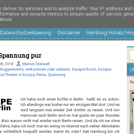
es außer langweilig
deliver its services and to analyze traffic. Your IP address and
formance and security metrics to ensure quality of service, gen
 abuse.
Datenschutzerklaerung
Disclaimer
Hamburg Hotels/Hos
 Spannung pur
08, 2018
Manus-Testwelt
Ü
Bloggerevents
,
entkommen oder verlieren
,
Escape Room
,
Escape-
pe Theater in Europa
,
Reise
,
Spannung
Ha
Ich habe noch einen Koffer in Berlin - heißt es so schön.
Ich allerdings war bisher nur ein einziges Mal dort. Und es
wird langsam mal wieder Zeit dorthin zu reisen. Und von
Hannover nach Berlin sind es mal grade ein paar Stunden
 Also warum nicht mal wieder nach Berlin reisen. Und da ich nie ohne
fahre, habe ich mich mal ein wenig im Internet nach netten Aktivitäten
 schließlich bespaßt werden. Kennt ihr, oder? Seit Hamburg bin ich