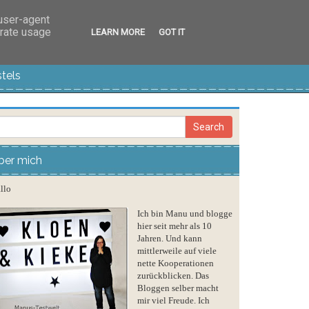
 user-agent
erate usage
LEARN MORE
GOT IT
tels
ber mich
llo
Ich bin Manu und blogge
hier seit mehr als 10
Jahren. Und kann
mittlerweile auf viele
nette Kooperationen
zurückblicken. Das
Bloggen selber macht
mir viel Freude. Ich