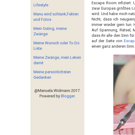
Escape Room infiziert. 
Lifestyle
zwar Europas größtes Li
wird. Und habe mich natü
Manu wird schlank,Fakten
Nicht, dass ich neugier
und Fotos
immer wieder gern tun. 
Mein Outing, meine
Auf Spannung, Rätsel, M
Zwänge
dass ihr alle den Sinn fü
auf der Seite von
Escap
Meine Wunsch oder To-Do
einen ganz anderen Sinn.
Liste
Meine Zwänge, mein Leben
damit
Meine persönlichsten
Gedanken
@Manuela Widmann 2017.
Powered by
Blogger
.