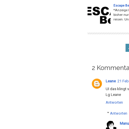
Escape Be
*Anzeige I
bisher nur
reisen. U
2 Kommenta
Leane
21 Feb
UI das klingt 
Lg Leane
Antworten
Antworten
Manu