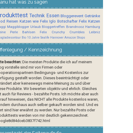
anu hat was zu sagen
rodukttest
Technik
Essen
Bloggerevent
Getränke
ood
Reisen
Katzen wie Felix
Iglo Botschafter
Felix
Katzen
ggi
Maggiblogger
Urlaub
Bloggertreffen
Brandnooz
Hamburg
ine Perle
Bahlsen
Felix Crunchy Crumbles
Leibniz
logladiesontour
Bio
10 Jahre Sealife Hannover
Amazon Shops
ffenlegung / Kennzeichnung
tte beachten:
Die meisten Produkte die ich auf meinem
og vorstelle sind mir von Firmen oder
operationspartnern Bedingungs- und Kostenlos zur
rfügung gestellt worden. Dieses beeinträchtigt oder
rändert aber keineswegs meine Meinung zu und über
ese Produkte. Wir bewerten objektiv und ehrlich. Gleiches
lt auch für Reviews - bezahlte Posts. Ich möchte aber auch
rauf hinweisen, das NICHT alle Produkte kostenlos waren,
ndern durchaus auch selber gekauft worden sind. Und es
rt sind hier erwähnt zu werden. Nur bezahlte Posts oder
odukttests werden von mir deutlich gekennzeichnet.
ogle8d84dceb3837f742.html