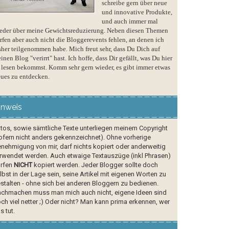
schreibe gern über neue
und innovative Produkte,
und auch immer mal
eder über meine Gewichtsreduzierung. Neben diesen Themen
rfen aber auch nicht die Bloggerevents fehlen, an denen ich
sher teilgenommen habe. Mich freut sehr, dass Du Dich auf
inen Blog "verirrt" hast. Ich hoffe, dass Dir gefällt, was Du hier
 lesen bekommst. Komm sehr gern wieder, es gibt immer etwas
ues zu entdecken.
inweis
tos, sowie sämtliche Texte unterliegen meinem Copyright
ofern nicht anders gekennzeichnet). Ohne vorherige
nehmigung von mir, darf nichts kopiert oder anderweitig
rwendet werden. Auch etwaige Textauszüge (inkl Phrasen)
rfen
NICHT
kopiert werden. Jeder Blogger sollte doch
lbst in der Lage sein, seine Artikel mit eigenen Worten zu
stalten - ohne sich bei anderen Bloggern zu bedienen.
chmachen muss man mich auch nicht, eigene Ideen sind
ch viel netter ;) Oder nicht? Man kann prima erkennen, wer
s tut.