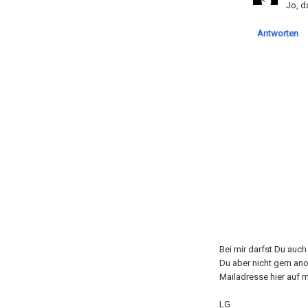
Jo, d
Antworten
Bei mir darfst Du auc
Du aber nicht gern an
Mailadresse hier auf m
LG