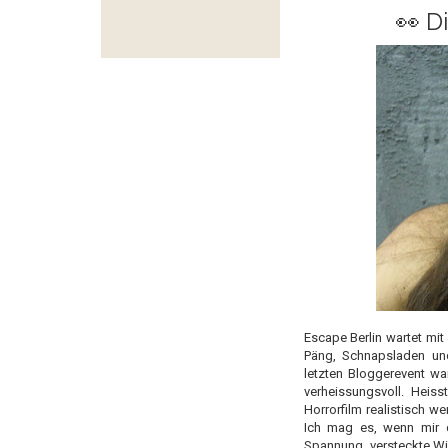
👀 D
Escape Berlin wartet mit
Päng, Schnapsladen und
letzten Bloggerevent wa
verheissungsvoll. Heis
Horrorfilm realistisch we
Ich mag es, wenn mir 
Spannung, versteckte Wi