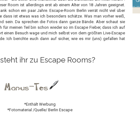
G
ser Room ist allerdings erst ab einem Alter von 18 Jahren geeignet.
 Dank schon ein paar Jahre. Escape-Room Berlin verrät nicht viel über
e dass ist etwas was ich besonders schätze. Was man vorher weiß,
nd sein. Da sprechen die Fotos dann ganze Bände. Aber schaut sie
ch für meinen Teil bin schon wieder so im Escape Fieber, dass ich auf
dort einen Besuch wage und mich selbst von dem größten Live-Escape
e. Ich berichte euch dann auf sicher, wie es mir (uns) gefallen hat
steht ihr zu Escape Rooms?
*Enthält Werbung
*Fotomaterial /Quelle/ Berlin Escape