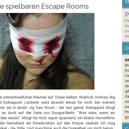
M
ie spielbaren Escape Rooms
P
F
Ma
me
#b
O
Bi
Bl
Ko
Ve
ve
di
gi
da
 4 unterschiedlichen Räumen auf. Diese heißen: Sherlock Holmes, Big
so
 Kidnapped. Letzterer wäre absolut etwas für mich. Bei meinem
we
ren wir in einem Jig Saw Room - der war genial. Kidnapped klingt
Pr
st es doch auf der Seite von Escape-Berlin: "Was wäre, wenn ein
go
rden würde". Klingt für mich super spannend, ich liiiiebe Horrorfilme.
die Gänsehaut ein Entenkostüm auf den Körper zaubert. Ich mag
nkel - die Stille. Und manchmal auch die Dunkelheit um mich herum .