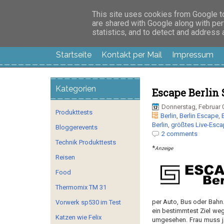
Manus Testwelt, all
This site uses cookies from Google to 
are shared with Google along with per
statistics, and to detect and address
Startseite
Kontakt per Mail
Impressum
Kategorien
Escape Berlin
Donnerstag, Februar 
Produkttests
Berlin
,
Berlin Escape
,
Berlin
,
größtes Live-Esca
Bloggerevents
2 comments
Technik Produkttests
*
Anzeige
Reisen
Food
Thermomix TM 31
per Auto, Bus oder Bahn.
Vorwerk sp530 im Test
ein bestimmtest Ziel weg
Katzen wie Felix
umgesehen. Frau muss ja