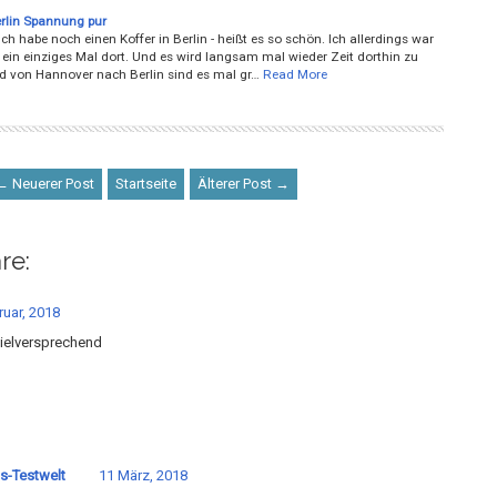
rlin Spannung pur
ch habe noch einen Koffer in Berlin - heißt es so schön. Ich allerdings war
 ein einziges Mal dort. Und es wird langsam mal wieder Zeit dorthin zu
nd von Hannover nach Berlin sind es mal gr…
Read More
← Neuerer Post
Startseite
Älterer Post →
re:
ruar, 2018
vielversprechend
s-Testwelt
11 März, 2018