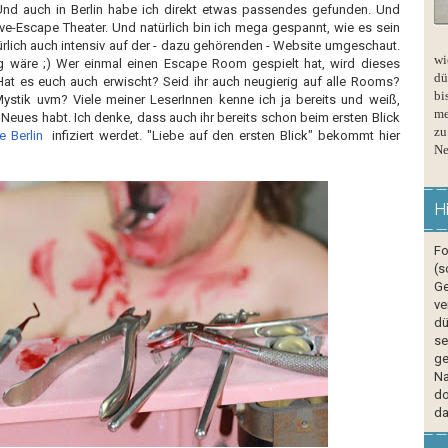
Und auch in Berlin habe ich direkt etwas passendes gefunden. Und
ve-Escape Theater. Und natürlich bin ich mega gespannt, wie es sein
rlich auch intensiv auf der - dazu gehörenden - Website umgeschaut.
wi
ig wäre ;) Wer einmal einen Escape Room gespielt hat, wird dieses
dü
Hat es euch auch erwischt? Seid ihr auch neugierig auf alle Rooms?
bi
ystik uvm? Viele meiner LeserInnen kenne ich ja bereits und weiß,
me
r Neues habt. Ich denke, dass auch ihr bereits schon beim ersten Blick
zu
e Berlin
infiziert werdet. "Liebe auf den ersten Blick" bekommt hier
Ne
H
Fo
(s
Ge
ve
dü
se
ge
Na
do
da