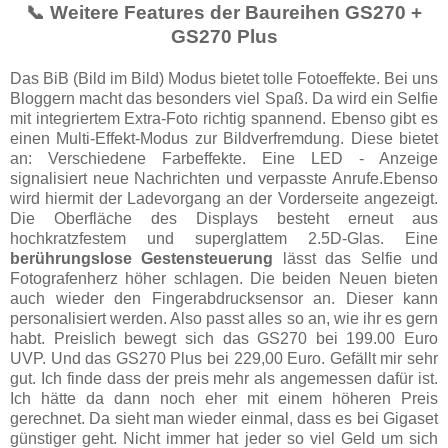
📞 Weitere Features der Baureihen GS270 +
GS270 Plus
Das BiB (Bild im Bild) Modus bietet tolle Fotoeffekte. Bei uns
Bloggern macht das besonders viel Spaß. Da wird ein Selfie
mit integriertem Extra-Foto richtig spannend. Ebenso gibt es
einen Multi-Effekt-Modus zur Bildverfremdung. Diese bietet
an: Verschiedene Farbeffekte. Eine LED - Anzeige
signalisiert neue Nachrichten und verpasste Anrufe.Ebenso
wird hiermit der Ladevorgang an der Vorderseite angezeigt.
Die Oberfläche des Displays besteht erneut aus
hochkratzfestem und superglattem 2.5D-Glas. Eine
berührungslose Gestensteuerung
lässt das Selfie und
Fotografenherz höher schlagen. Die beiden Neuen bieten
auch wieder den Fingerabdrucksensor an. Dieser kann
personalisiert werden. Also passt alles so an, wie ihr es gern
habt. Preislich bewegt sich das GS270 bei 199.00 Euro
UVP. Und das GS270 Plus bei 229,00 Euro. Gefällt mir sehr
gut. Ich finde dass der preis mehr als angemessen dafür ist.
Ich hätte da dann noch eher mit einem höheren Preis
gerechnet. Da sieht man wieder einmal, dass es bei Gigaset
günstiger geht. Nicht immer hat jeder so viel Geld um sich