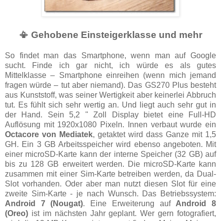
📳 Gehobene Einsteigerklasse und mehr
So findet man das Smartphone, wenn man auf Google
sucht. Finde ich gar nicht, ich würde es als gutes
Mittelklasse – Smartphone einreihen (wenn mich jemand
fragen würde – tut aber niemand). Das GS270 Plus besteht
aus Kunststoff, was seiner Wertigkeit aber keinerlei Abbruch
tut. Es fühlt sich sehr wertig an. Und liegt auch sehr gut in
der Hand. Sein 5,2 " Zoll Display bietet eine Full-HD
Auflösung mit 1920x1080 Pixeln. Innen verbaut wurde ein
Octacore von Mediatek
, getaktet wird dass Ganze mit 1,5
GH. Ein 3 GB Arbeitsspeicher wird ebenso angeboten. Mit
einer microSD-Karte kann der interne Speicher (32 GB) auf
bis zu 128 GB erweitert werden. Die microSD-Karte kann
zusammen mit einer Sim-Karte betreiben werden, da Dual-
Slot vorhanden. Oder aber man nutzt diesen Slot für eine
zweite Sim-Karte - je nach Wunsch. Das Betriebssystem:
Android 7 (Nougat)
. Eine Erweiterung auf
Android 8
(Oreo)
ist im nächsten Jahr geplant. Wer gern fotografiert,