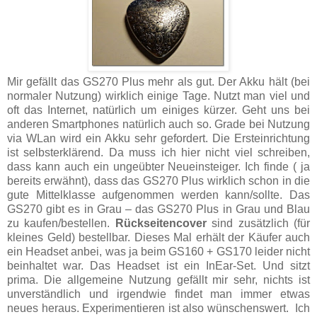
Mir gefällt das GS270 Plus mehr als gut. Der Akku hält (bei
normaler Nutzung) wirklich einige Tage. Nutzt man viel und
oft das Internet, natürlich um einiges kürzer. Geht uns bei
anderen Smartphones natürlich auch so. Grade bei Nutzung
via WLan wird ein Akku sehr gefordert. Die Ersteinrichtung
ist selbsterklärend. Da muss ich hier nicht viel schreiben,
dass kann auch ein ungeübter Neueinsteiger. Ich finde ( ja
bereits erwähnt), dass das GS270 Plus wirklich schon in die
gute Mittelklasse aufgenommen werden kann/sollte. Das
GS270 gibt es in Grau – das GS270 Plus in Grau und Blau
zu kaufen/bestellen.
Rückseitencover
sind zusätzlich (für
kleines Geld) bestellbar. Dieses Mal erhält der Käufer auch
ein Headset anbei, was ja beim GS160 + GS170 leider nicht
beinhaltet war. Das Headset ist ein InEar-Set. Und sitzt
prima. Die allgemeine Nutzung gefällt mir sehr, nichts ist
unverständlich und irgendwie findet man immer etwas
neues heraus. Experimentieren ist also wünschenswert. Ich