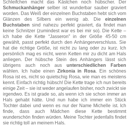
Schleifchen macht das Kästchen noch hübscher. Der
Schmuckanhänger
selber ist wunderbar sauber graviert
worden. Das Weiß der einzelnen Buchstaben hebt sich vom
Glänzen des Silbers ein wenig ab. Die
einzelnen
Buchstaben
sind nahezu perfekt graviert, da findet man
keine Schnitzer (zumindest war es bei mir so). Die Kette –
ich habe die Kette “Jasseron” in der Größe 45-50 cm
gewählt, passt perfekt durch den Anhängerverschluss. Sie
hat die richtige Größe, ist nicht zu lang oder zu kurz. Ich
persönlich mag es nicht, wenn Ketten mir zu dicht am Hals
anliegen. Der hübsche Stein des Anhängers lässt sich
übrigens auch noch aus
unterschiedlichen Farben
wählen. Ich habe einen
Zirkonia in Rosa
. Ein schönes
Rosa ist es, nicht so quietschig Rosa, wie man es meistens
kennt. Einfach richtig hübsch! Die Kette trage ich nun bereits
einige Zeit – sie ist weder angelaufen bisher, noch zwickt sie
irgendwo. Es ist grade so, als wenn ich sie schon immer an
Hals gehabt hätte. Und nun habe ich immer ein Stück
Tochter dabei und wenn es nur der Name Michelle ist. Ich
finde, dass auch Mädchen diese Kette bestimmt
wunderschön finden würden. Meine Tochter jedenfalls findet
sie richtig toll an meinem Hals.