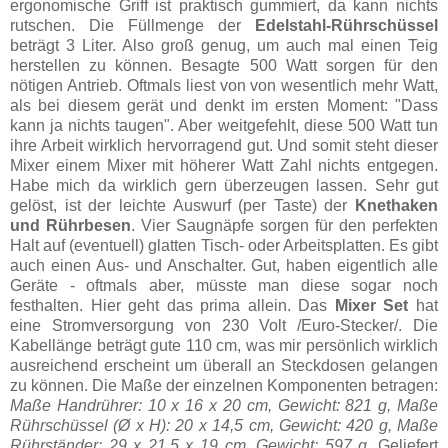
ergonomische Griff ist praktisch gummiert, da kann nichts
rutschen. Die Füllmenge der
Edelstahl-Rührschüssel
beträgt 3 Liter. Also groß genug, um auch mal einen Teig
herstellen zu können. Besagte 500 Watt sorgen für den
nötigen Antrieb. Oftmals liest von von wesentlich mehr Watt,
als bei diesem gerät und denkt im ersten Moment: "Dass
kann ja nichts taugen". Aber weitgefehlt, diese 500 Watt tun
ihre Arbeit wirklich hervorragend gut. Und somit steht dieser
Mixer einem Mixer mit höherer Watt Zahl nichts entgegen.
Habe mich da wirklich gern überzeugen lassen. Sehr gut
gelöst, ist der leichte Auswurf (per Taste) der
Knethaken
und Rührbesen
. Vier Saugnäpfe sorgen für den perfekten
Halt auf (eventuell) glatten Tisch- oder Arbeitsplatten. Es gibt
auch einen Aus- und Anschalter. Gut, haben eigentlich alle
Geräte - oftmals aber, müsste man diese sogar noch
festhalten. Hier geht das prima allein. Das
Mixer Set
hat
eine Stromversorgung von 230 Volt /Euro-Stecker/. Die
Kabellänge beträgt gute 110 cm, was mir persönlich wirklich
ausreichend erscheint um überall an Steckdosen gelangen
zu können. Die Maße der einzelnen Komponenten betragen:
Maße Handrührer: 10 x 16 x 20 cm, Gewicht: 821 g, Maße
Rührschüssel (Ø x H): 20 x 14,5 cm, Gewicht: 420 g, Maße
Rührständer: 29 x 21,5 x 19 cm, Gewicht: 597 g.
Geliefert