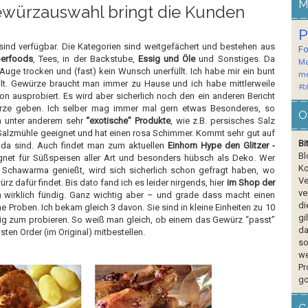
M
ewürzauswahl bringt die Kunden
P
sind verfügbar. Die Kategorien sind weitgefächert und bestehen aus
F
erfoods
, Tees, in der Backstube,
Essig und Öle
und Sonstiges. Da
Ma
 Auge trocken und (fast) kein Wunsch unerfüllt. Ich habe mir ein bunt
me
lt. Gewürze braucht man immer zu Hause und ich habe mittlerweile
#b
n ausprobiert. Es wird aber sicherlich noch den ein anderen Bericht
rze geben. Ich selber mag immer mal gern etwas Besonderes, so
O
n unter anderem sehr
“exotische” Produkte
, wie z.B. persisches Salz
e Salzmühle geeignet und hat einen rosa Schimmer. Kommt sehr gut auf
Bi
da sind. Auch findet man zum aktuellen
Einhorn Hype den Glitzer -
Bl
gnet für Süßspeisen aller Art und besonders hübsch als Deko. Wer
Ko
 Schawarma genießt, wird sich sicherlich schon gefragt haben, wo
Ve
 dafür findet. Bis dato fand ich es leider nirgends, hier
im Shop der
ve
 wirklich fündig. Ganz wichtig aber – und grade dass macht einen
di
e Proben. Ich bekam gleich 3 davon. Sie sind in kleine Einheiten zu 10
gi
htig zum probieren. So weiß man gleich, ob einem das Gewürz “passt”
da
sten Order (im Original) mitbestellen.
so
we
Pr
go