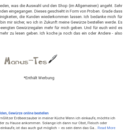
frieden, was die Auswahl und den Shop (im Allgemeinen) angeht. Sehr
nden eingegangen. Dieses geschieht in Form von Proben. Grade dass
inigkeiten, die Kunden wiederkommen lassen. Ich bedanke mich für
bin mir sicher, wo ich in Zukunft meine Gewürze bestellen werde. Es
beengten Gewürzregalen mehr für mich geben. Und für euch wird es
ehr zu lesen geben. Ich koche ja noch das ein oder Andere - also
*Enthält Werbung
den, Gewürze online bestellen
rnGlitzer Erdbeerzauber in meiner Küche Wenn ich einkaufe, möchte ich
eder zu Hause ankommen. Solange ich dann nur Obst, Fleisch oder
 einkaufe, ist das auch gut möglich – es sein denn das Ga…
Read More