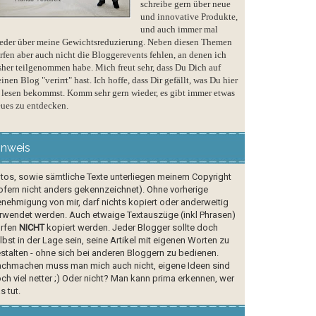
schreibe gern über neue
und innovative Produkte,
und auch immer mal
eder über meine Gewichtsreduzierung. Neben diesen Themen
rfen aber auch nicht die Bloggerevents fehlen, an denen ich
sher teilgenommen habe. Mich freut sehr, dass Du Dich auf
inen Blog "verirrt" hast. Ich hoffe, dass Dir gefällt, was Du hier
 lesen bekommst. Komm sehr gern wieder, es gibt immer etwas
ues zu entdecken.
inweis
tos, sowie sämtliche Texte unterliegen meinem Copyright
ofern nicht anders gekennzeichnet). Ohne vorherige
nehmigung von mir, darf nichts kopiert oder anderweitig
rwendet werden. Auch etwaige Textauszüge (inkl Phrasen)
rfen
NICHT
kopiert werden. Jeder Blogger sollte doch
lbst in der Lage sein, seine Artikel mit eigenen Worten zu
stalten - ohne sich bei anderen Bloggern zu bedienen.
chmachen muss man mich auch nicht, eigene Ideen sind
ch viel netter ;) Oder nicht? Man kann prima erkennen, wer
s tut.