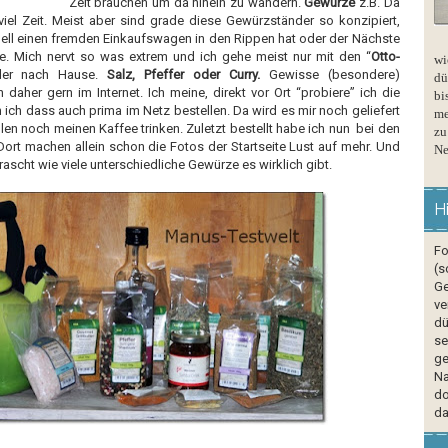
Zeit brauchen um da hinein zu wandern.
Gewürze
z.B. Da
viel Zeit. Meist aber sind grade diese Gewürzständer so konzipiert,
ll einen fremden Einkaufswagen in den Rippen hat oder der Nächste
e. Mich nervt so was extrem und ich gehe meist nur mit den “
Otto-
wi
der nach Hause.
Salz, Pfeffer oder Curry.
Gewisse (besondere)
dü
aher gern im Internet. Ich meine, direkt vor Ort “probiere” ich die
bi
n ich dass auch prima im Netz bestellen. Da wird es mir noch geliefert
me
len noch meinen Kaffee trinken. Zuletzt bestellt habe ich nun bei den
zu
 Dort machen allein schon die Fotos der Startseite Lust auf mehr. Und
Ne
rascht wie viele unterschiedliche Gewürze es wirklich gibt.
H
Fo
(s
Ge
ve
dü
se
ge
Na
do
da