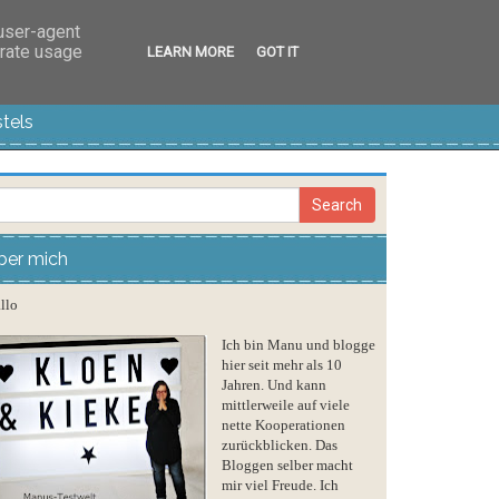
 user-agent
erate usage
LEARN MORE
GOT IT
tels
ber mich
llo
Ich bin Manu und blogge
hier seit mehr als 10
Jahren. Und kann
mittlerweile auf viele
nette Kooperationen
zurückblicken. Das
Bloggen selber macht
mir viel Freude. Ich