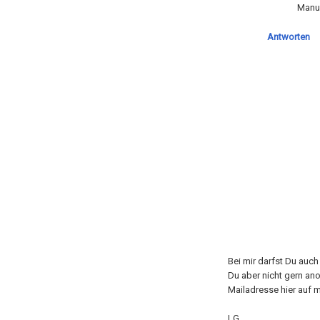
Manu
Antworten
Bei mir darfst Du auc
Du aber nicht gern an
Mailadresse hier auf m
LG