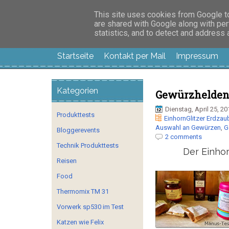
Manus Testwelt, all
This site uses cookies from Google to 
are shared with Google along with per
statistics, and to detect and address
Startseite
Kontakt per Mail
Impressum
Kategorien
Gewürzhelden,
Dienstag, April 25, 20
Produkttests
EinhornGlitzer Erdzau
Auswahl an Gewürzen
,
G
Bloggerevents
2 comments
Technik Produkttests
Der Einho
Reisen
Food
Thermomix TM 31
Vorwerk sp530 im Test
Katzen wie Felix