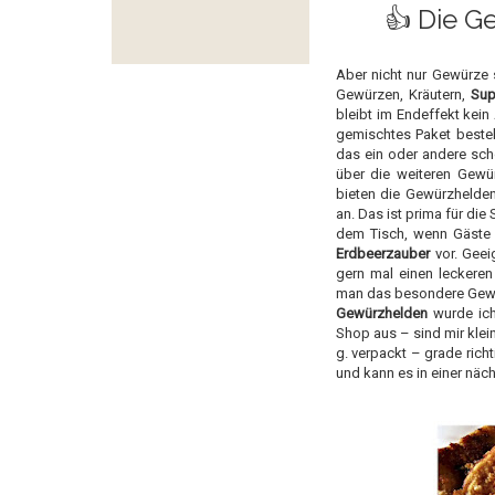
👍 Die G
Aber nicht nur Gewürze 
Gewürzen, Kräutern,
Sup
bleibt im Endeffekt kein
gemischtes Paket bestel
das ein oder andere scho
über die weiteren Gewü
bieten die Gewürzhelde
an. Das ist prima für di
dem Tisch, wenn Gäste 
Erdbeerzauber
vor. Geei
gern mal einen leckeren
man das besondere Gewürz
Gewürzhelden
wurde ich
Shop aus – sind mir klein
g. verpackt – grade ric
und kann es in einer näch