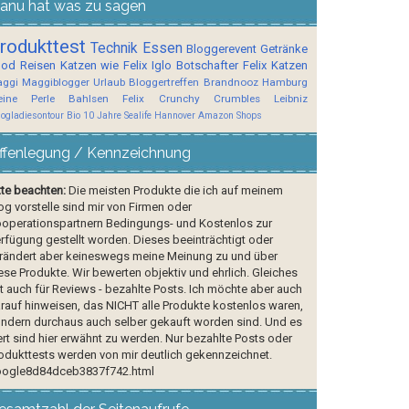
anu hat was zu sagen
rodukttest
Technik
Essen
Bloggerevent
Getränke
ood
Reisen
Katzen wie Felix
Iglo Botschafter
Felix
Katzen
ggi
Maggiblogger
Urlaub
Bloggertreffen
Brandnooz
Hamburg
ine Perle
Bahlsen
Felix Crunchy Crumbles
Leibniz
logladiesontour
Bio
10 Jahre Sealife Hannover
Amazon Shops
ffenlegung / Kennzeichnung
tte beachten:
Die meisten Produkte die ich auf meinem
og vorstelle sind mir von Firmen oder
operationspartnern Bedingungs- und Kostenlos zur
rfügung gestellt worden. Dieses beeinträchtigt oder
rändert aber keineswegs meine Meinung zu und über
ese Produkte. Wir bewerten objektiv und ehrlich. Gleiches
lt auch für Reviews - bezahlte Posts. Ich möchte aber auch
rauf hinweisen, das NICHT alle Produkte kostenlos waren,
ndern durchaus auch selber gekauft worden sind. Und es
rt sind hier erwähnt zu werden. Nur bezahlte Posts oder
odukttests werden von mir deutlich gekennzeichnet.
ogle8d84dceb3837f742.html