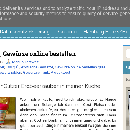
es außer langweilig
deliver its services and to analyze traffic. Your IP address and
formance and security metrics to ensure quality of service, gen
 abuse.
Datenschutzerklaerung
Disclaimer
Hamburg Hotels/Hos
 Gewürze online bestellen
17
Manus-Testwelt
Ü
ber
,
Essig Öl
,
exotische Gewürze
,
Gewürze online bestellen.gute
ewürzhelden
,
Gewürzschrank
,
Produkttest
Ha
rnGlitzer Erdbeerzauber in meiner Küche
Wenn ich einkaufe, möchte ich relaxt wieder zu Hause
ankommen. Solange ich dann nur Obst, Fleisch oder
ähnliches einkaufe, ist das auch gut möglich – es sein
denn das Ganze findet im Feiertagsstress statt. Dass
aber ist Gott sei Dank ja nicht immer gang und gäbe. Es
gibt aber auch
Dinge in meinem Einkaufswagen
, die eine