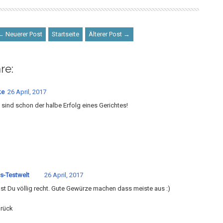
← Neuerer Post
Startseite
Älterer Post →
re:
ke
26 April, 2017
sind schon der halbe Erfolg eines Gerichtes!
s-Testwelt
26 April, 2017
st Du völlig recht. Gute Gewürze machen dass meiste aus :)
rück