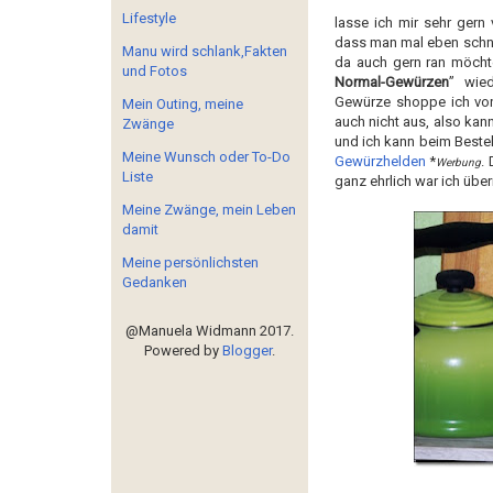
Lifestyle
lasse ich mir sehr gern 
dass man mal eben schne
Manu wird schlank,Fakten
da auch gern ran möcht
und Fotos
Normal-Gewürzen
” wie
Gewürze shoppe ich von d
Mein Outing, meine
auch nicht aus, also kan
Zwänge
und ich kann beim Bestel
Meine Wunsch oder To-Do
Gewürzhelden
*
.
Werbung
Liste
ganz ehrlich war ich über
Meine Zwänge, mein Leben
damit
Meine persönlichsten
Gedanken
@Manuela Widmann 2017.
Powered by
Blogger
.