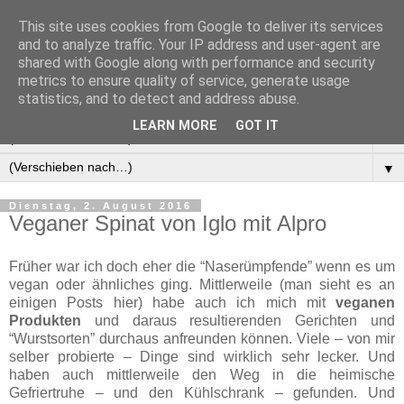
This site uses cookies from Google to deliver its services
Manus Testwelt, alles
and to analyze traffic. Your IP address and user-agent are
shared with Google along with performance and security
außer langweilig
metrics to ensure quality of service, generate usage
statistics, and to detect and address abuse.
LEARN MORE
GOT IT
▼
▼
Dienstag, 2. August 2016
Veganer Spinat von Iglo mit Alpro
Früher war ich doch eher die “Naserümpfende” wenn es um
vegan oder ähnliches ging. Mittlerweile (man sieht es an
einigen Posts hier) habe auch ich mich mit
veganen
Produkten
und daraus resultierenden Gerichten und
“Wurstsorten” durchaus anfreunden können. Viele – von mir
selber probierte – Dinge sind wirklich sehr lecker. Und
haben auch mittlerweile den Weg in die heimische
Gefriertruhe – und den Kühlschrank – gefunden. Und