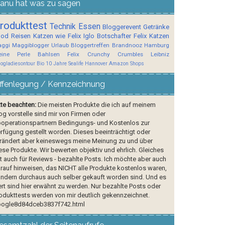
anu hat was zu sagen
rodukttest
Technik
Essen
Bloggerevent
Getränke
ood
Reisen
Katzen wie Felix
Iglo Botschafter
Felix
Katzen
ggi
Maggiblogger
Urlaub
Bloggertreffen
Brandnooz
Hamburg
ine Perle
Bahlsen
Felix Crunchy Crumbles
Leibniz
logladiesontour
Bio
10 Jahre Sealife Hannover
Amazon Shops
ffenlegung / Kennzeichnung
tte beachten:
Die meisten Produkte die ich auf meinem
og vorstelle sind mir von Firmen oder
operationspartnern Bedingungs- und Kostenlos zur
rfügung gestellt worden. Dieses beeinträchtigt oder
rändert aber keineswegs meine Meinung zu und über
ese Produkte. Wir bewerten objektiv und ehrlich. Gleiches
lt auch für Reviews - bezahlte Posts. Ich möchte aber auch
rauf hinweisen, das NICHT alle Produkte kostenlos waren,
ndern durchaus auch selber gekauft worden sind. Und es
rt sind hier erwähnt zu werden. Nur bezahlte Posts oder
odukttests werden von mir deutlich gekennzeichnet.
ogle8d84dceb3837f742.html