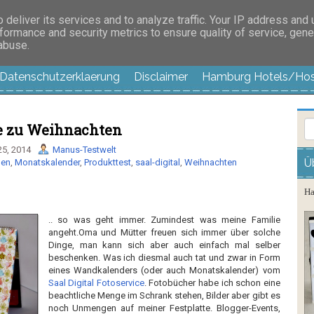
es außer langweilig
deliver its services and to analyze traffic. Your IP address and
formance and security metrics to ensure quality of service, gen
 abuse.
Datenschutzerklaerung
Disclaimer
Hamburg Hotels/Hos
e zu Weihnachten
5, 2014
Manus-Testwelt
Ü
len
,
Monatskalender
,
Produkttest
,
saal-digital
,
Weihnachten
Ha
.. so was geht immer. Zumindest was meine Familie
angeht.Oma und Mütter freuen sich immer über solche
Dinge, man kann sich aber auch einfach mal selber
beschenken. Was ich diesmal auch tat und zwar in Form
eines Wandkalenders (oder auch Monatskalender) vom
Saal Digital Fotoservice
. Fotobücher habe ich schon eine
beachtliche Menge im Schrank stehen, Bilder aber gibt es
noch Unmengen auf meiner Festplatte. Blogger-Events,