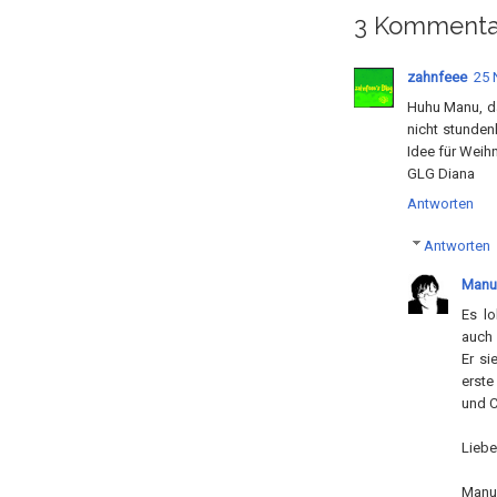
3 Kommenta
zahnfeee
25 
Huhu Manu, da
nicht stunden
Idee für Weih
GLG Diana
Antworten
Antworten
Manu
Es lo
auch 
Er si
erste
und C
Liebe
Manu