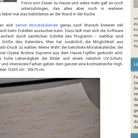
Fotos vom Essen zu Hause und vieles mehr galt es noch
unterzubringen, das alles aber noch in weiteren
lieber mal was bebildertes an der Wand in der Küche.
wi
dü
an sich
seinen Monatskalender
genau nach Wunsch kreieren inkl
bi
sich beim Erstellen aussuchen kann. Dazu lädt man sich die Software
me
 einfach durch sämtlichen Schritte des Programm – wählbar sind
zu
 Größe des Kalenders. Man hat zusätzlich die Möglichkeit aus
Ne
arb-Druck zu wählen. Meine Wahl: der belichtete Monatskalender, der
er Crystal Archive Supreme aus dem Hause Fujifilm gedruckt wird.
ne hohe Lebendigkeit der Bilder und einem natürlich UV-Schutz.
r und intensivste Farben geben dem ganzen eine kontrastreiche High-
H
aten 12x35 cm - 50x75 cm.
Fo
(s
Ge
ve
dü
se
ge
Na
do
da