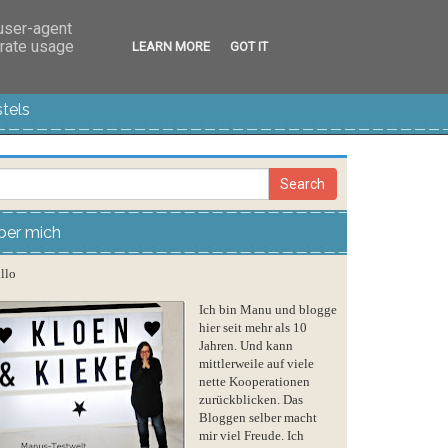
 user-agent
erate usage
LEARN MORE
GOT IT
tels
ber mich
llo
Ich bin Manu und blogge
hier seit mehr als 10
Jahren. Und kann
mittlerweile auf viele
nette Kooperationen
zurückblicken. Das
Bloggen selber macht
mir viel Freude. Ich