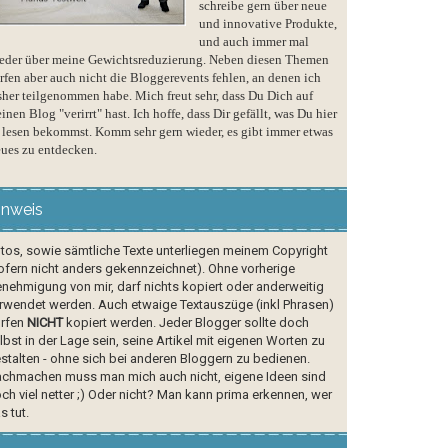
schreibe gern über neue
und innovative Produkte,
und auch immer mal
eder über meine Gewichtsreduzierung. Neben diesen Themen
rfen aber auch nicht die Bloggerevents fehlen, an denen ich
sher teilgenommen habe. Mich freut sehr, dass Du Dich auf
inen Blog "verirrt" hast. Ich hoffe, dass Dir gefällt, was Du hier
 lesen bekommst. Komm sehr gern wieder, es gibt immer etwas
ues zu entdecken.
inweis
tos, sowie sämtliche Texte unterliegen meinem Copyright
ofern nicht anders gekennzeichnet). Ohne vorherige
nehmigung von mir, darf nichts kopiert oder anderweitig
rwendet werden. Auch etwaige Textauszüge (inkl Phrasen)
rfen
NICHT
kopiert werden. Jeder Blogger sollte doch
lbst in der Lage sein, seine Artikel mit eigenen Worten zu
stalten - ohne sich bei anderen Bloggern zu bedienen.
chmachen muss man mich auch nicht, eigene Ideen sind
ch viel netter ;) Oder nicht? Man kann prima erkennen, wer
s tut.