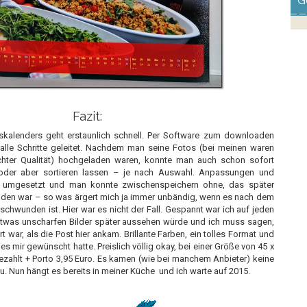
G
Fazit:
skalenders geht erstaunlich schnell. Per Software zum downloaden
alle Schritte geleitet. Nachdem man seine Fotos (bei meinen waren
hter Qualität) hochgeladen waren, konnte man auch schon sofort
, oder aber sortieren lassen – je nach Auswahl. Anpassungen und
 umgesetzt und man konnte zwischenspeichern ohne, das später
unden war – so was ärgert mich ja immer unbändig, wenn es nach dem
chwunden ist. Hier war es nicht der Fall. Gespannt war ich auf jeden
 etwas unscharfen Bilder später aussehen würde und ich muss sagen,
rt war, als die Post hier ankam. Brillante Farben, ein tolles Format und
 es mir gewünscht hatte. Preislich völlig okay, bei einer Größe von 45 x
ezahlt + Porto 3,95 Euro. Es kamen (wie bei manchem Anbieter) keine
u. Nun hängt es bereits in meiner Küche und ich warte auf 2015.