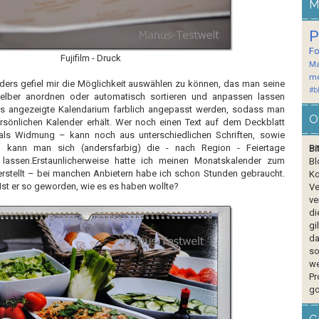
M
P
F
Fujifilm - Druck
Ma
me
nders gefiel mir die Möglichkeit auswählen zu können, das man seine
#b
elber anordnen oder automatisch sortieren und anpassen lassen
s angezeigte Kalendarium farblich angepasst werden, sodass man
O
ersönlichen Kalender erhält. Wer noch einen Text auf dem Deckblatt
ls Widmung – kann noch aus unterschiedlichen Schriften, sowie
 kann man sich (andersfarbig) die - nach Region - Feiertage
Bi
lassen.Erstaunlicherweise hatte ich meinen Monatskalender zum
Bl
erstellt – bei manchen Anbietern habe ich schon Stunden gebraucht.
Ko
 Ist er so geworden, wie es es haben wollte?
Ve
ve
di
gi
da
so
we
Pr
go