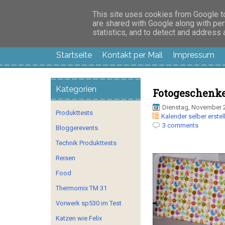
Manus Testwelt, all
This site uses cookies from Google to 
are shared with Google along with per
statistics, and to detect and address
Startseite
Kontakt per Mail
Impressum
Kategorien
Fotogeschenk
Dienstag, November 2
Produkttests
Kalender selber erstel
3 comments
Bloggerevents
Technik Produkttests
Reisen
Food
Thermomix TM 31
Vorwerk sp530 im Test
Katzen wie Felix