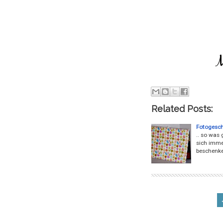
Related Posts:
Fotogesc
.. so was
sich imme
beschenke