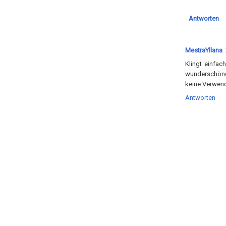
Antworten
MestraYllana
Klingt einfa
wunderschöner
keine Verwend
Antworten