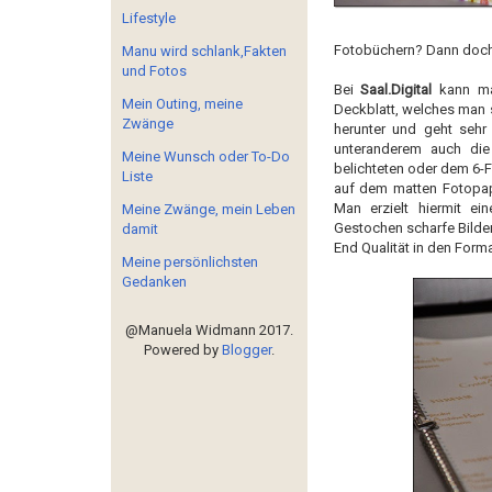
Lifestyle
Fotobüchern? Dann doch 
Manu wird schlank,Fakten
und Fotos
Bei
Saal.Digital
kann m
Mein Outing, meine
Deckblatt, welches man 
Zwänge
herunter und geht sehr
unteranderem auch die
Meine Wunsch oder To-Do
belichteten oder dem 6-F
Liste
auf dem matten Fotopapi
Man erzielt hiermit ei
Meine Zwänge, mein Leben
Gestochen scharfe Bilde
damit
End Qualität in den Form
Meine persönlichsten
Gedanken
@Manuela Widmann 2017.
Powered by
Blogger
.