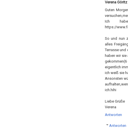
Verena Göritz
Guten Morgen
versuchen,mein
Ich habe
https://www.
So und nun z
alles Freigän
Terrasse und 
haben wir sie
gekommen(6 i
eigentlich im
ich weiß sie h
Ansonsten wü
aufhalten,we
ich.hihi
Liebe Grüße
Verena
Antworten
Antworten