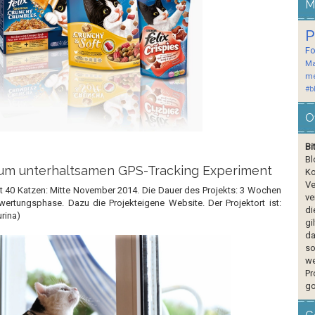
M
P
F
Ma
me
#b
O
Bi
Bl
zum unterhaltsamen GPS-Tracking Experiment
Ko
Ve
it 40 Katzen: Mitte November 2014. Die Dauer des Projekts: 3 Wochen
ve
wertungsphase. Dazu die Projekteigene Website. Der Projektort ist:
di
rina)
gi
da
so
we
Pr
go