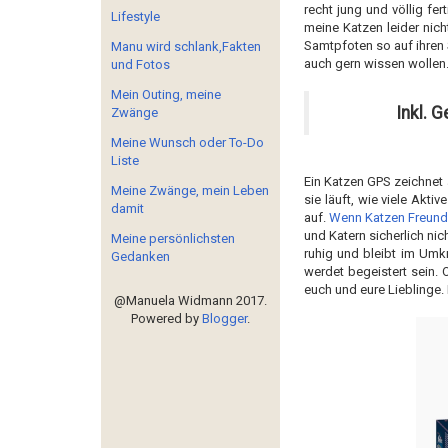
recht jung und völlig fe
Lifestyle
meine Katzen leider nich
Samtpfoten so auf ihren 
Manu wird schlank,Fakten
auch gern wissen wollen
und Fotos
Mein Outing, meine
Inkl. 
Zwänge
Meine Wunsch oder To-Do
Liste
Ein Katzen GPS zeichnet a
Meine Zwänge, mein Leben
sie läuft, wie viele Akt
damit
auf.
Wenn Katzen Freun
und Katern sicherlich nic
Meine persönlichsten
ruhig und bleibt im Umk
Gedanken
werdet begeistert sein.
euch und eure Lieblinge.
@Manuela Widmann 2017.
Powered by
Blogger
.