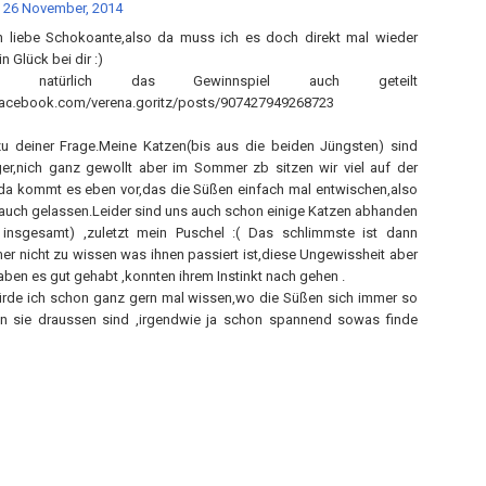
26 November, 2014
 liebe Schokoante,also da muss ich es doch direkt mal wieder
 Glück bei dir :)
 natürlich das Gewinnspiel auch geteilt
facebook.com/verena.goritz/posts/907427949268723
u deiner Frage.Meine Katzen(bis aus die beiden Jüngsten) sind
ger,nich ganz gewollt aber im Sommer zb sitzen wir viel auf der
da kommt es eben vor,das die Süßen einfach mal entwischen,also
 auch gelassen.Leider sind uns auch schon einige Katzen abhanden
nsgesamt) ,zuletzt mein Puschel :( Das schlimmste ist dann
mer nicht zu wissen was ihnen passiert ist,diese Ungewissheit aber
aben es gut gehabt ,konnten ihrem Instinkt nach gehen .
rde ich schon ganz gern mal wissen,wo die Süßen sich immer so
nn sie draussen sind ,irgendwie ja schon spannend sowas finde