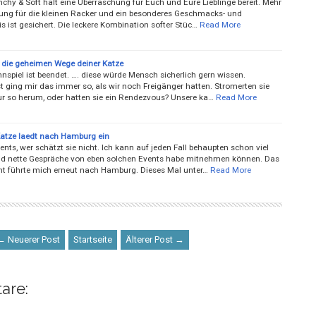
chy & Soft hält eine Überraschung für Euch und Eure Lieblinge bereit. Mehr
ng für die kleinen Racker und ein besonderes Geschmacks- und
s ist gesichert. Die leckere Kombination softer Stüc…
Read More
gt die geheimen Wege deiner Katze
spiel ist beendet. …. diese würde Mensch sicherlich gern wissen.
 ging mir das immer so, als wir noch Freigänger hatten. Stromerten sie
ur so herum, oder hatten sie ein Rendezvous? Unsere ka…
Read More
 Katze laedt nach Hamburg ein
nts, wer schätzt sie nicht. Ich kann auf jeden Fall behaupten schon viel
d nette Gespräche von eben solchen Events habe mitnehmen können. Das
ent führte mich erneut nach Hamburg. Dieses Mal unter…
Read More
← Neuerer Post
Startseite
Älterer Post →
are: