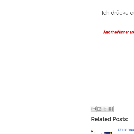
Ich drücke 
And theWinner are
Related Posts:
FELIX Cru