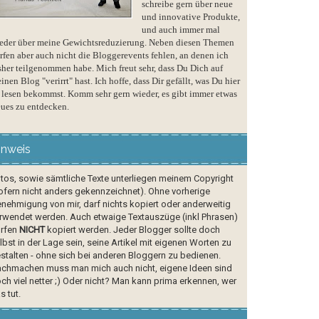
schreibe gern über neue
und innovative Produkte,
und auch immer mal
eder über meine Gewichtsreduzierung. Neben diesen Themen
rfen aber auch nicht die Bloggerevents fehlen, an denen ich
sher teilgenommen habe. Mich freut sehr, dass Du Dich auf
inen Blog "verirrt" hast. Ich hoffe, dass Dir gefällt, was Du hier
 lesen bekommst. Komm sehr gern wieder, es gibt immer etwas
ues zu entdecken.
inweis
tos, sowie sämtliche Texte unterliegen meinem Copyright
ofern nicht anders gekennzeichnet). Ohne vorherige
nehmigung von mir, darf nichts kopiert oder anderweitig
rwendet werden. Auch etwaige Textauszüge (inkl Phrasen)
rfen
NICHT
kopiert werden. Jeder Blogger sollte doch
lbst in der Lage sein, seine Artikel mit eigenen Worten zu
stalten - ohne sich bei anderen Bloggern zu bedienen.
chmachen muss man mich auch nicht, eigene Ideen sind
ch viel netter ;) Oder nicht? Man kann prima erkennen, wer
s tut.