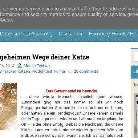
es außer langweilig
deliver its services and to analyze traffic. Your IP address and
formance and security metrics to ensure quality of service, gen
 abuse.
Datenschutzerklaerung
Disclaimer
Hamburg Hotels/Hos
e geheimen Wege deiner Katze
26, 2014
Manus-Testwelt
Ü
S Tracker
,
Katzen
,
Produkttest
,
Purina
28 comments
Ha
Das Gewinnspiel ist beendet.
…. diese würde Mensch sicherlich gern wissen.
Zumindest ging mir das immer so, als wir noch
Freigänger hatten. Stromerten sie einfach nur so herum,
oder hatten sie ein Rendezvous? Unsere kamen damals
eines Tages gar nicht wieder und wir suchten tagelang im
Ort – leider ohne Erfolg. Selbst die Nachbarn, die unsere
Katzen kannten haben sie nie wieder gesehen. Wie vom
Erdboden verschwunden waren sie. Ich war damals noch