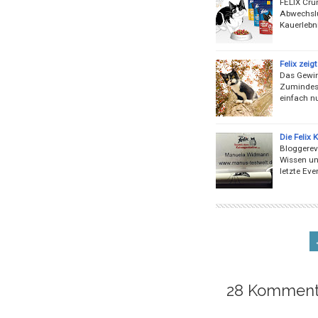
FELIX Crun
Abwechslu
Kauerlebni
Felix zei
Das Gewinn
Zumindest
einfach n
Die Felix
Bloggereve
Wissen un
letzte Ev
28 Komment