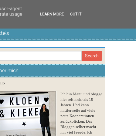
 user-agent
erate usage
LEARN MORE
GOT IT
tels
ber mich
llo
Ich bin Manu und blogge
hier seit mehr als 10
Jahren. Und kann
mittlerweile auf viele
nette Kooperationen
zurückblicken. Das
Bloggen selber macht
mir viel Freude. Ich