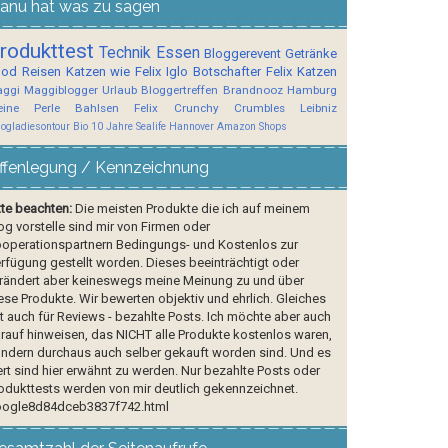
anu hat was zu sagen
rodukttest
Technik
Essen
Bloggerevent
Getränke
ood
Reisen
Katzen wie Felix
Iglo Botschafter
Felix
Katzen
ggi
Maggiblogger
Urlaub
Bloggertreffen
Brandnooz
Hamburg
ine Perle
Bahlsen
Felix Crunchy Crumbles
Leibniz
logladiesontour
Bio
10 Jahre Sealife Hannover
Amazon Shops
ffenlegung / Kennzeichnung
tte beachten:
Die meisten Produkte die ich auf meinem
og vorstelle sind mir von Firmen oder
operationspartnern Bedingungs- und Kostenlos zur
rfügung gestellt worden. Dieses beeinträchtigt oder
rändert aber keineswegs meine Meinung zu und über
ese Produkte. Wir bewerten objektiv und ehrlich. Gleiches
lt auch für Reviews - bezahlte Posts. Ich möchte aber auch
rauf hinweisen, das NICHT alle Produkte kostenlos waren,
ndern durchaus auch selber gekauft worden sind. Und es
rt sind hier erwähnt zu werden. Nur bezahlte Posts oder
odukttests werden von mir deutlich gekennzeichnet.
ogle8d84dceb3837f742.html