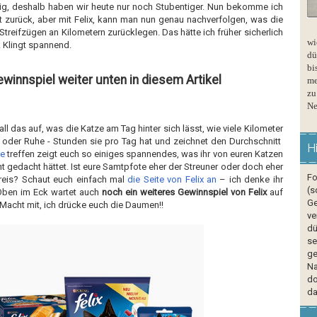
rtig, deshalb haben wir heute nur noch Stubentiger. Nun bekomme ich
t zurück, aber mit Felix, kann man nun genau nachverfolgen, was die
Streifzügen an Kilometern zurücklegen. Das hätte ich früher sicherlich
wi
. Klingt spannend.
dü
bi
Gewinnspiel weiter unten in diesem Artikel
me
zu
Ne
ll das auf, was die Katze am Tag hinter sich lässt, wie viele Kilometer
ive oder Ruhe - Stunden sie pro Tag hat und zeichnet den Durchschnitt
H
de
treffen zeigt euch so einiges spannendes, was ihr von euren Katzen
ht gedacht hättet. Ist eure Samtpfote eher der Streuner oder doch eher
Fo
reis? Schaut euch einfach mal
die Seite von Felix an
– ich denke ihr
(s
 Oben im Eck wartet auch
noch ein weiteres Gewinnspiel von Felix
auf
Ge
 Macht mit, ich drücke euch die Daumen!!
ve
dü
se
ge
Na
do
da