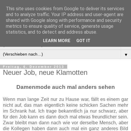
This site uses cookies from Google to deliver its services
Manus Testwelt, alles
and to analyze traffic. Your IP address and user-agent are
shared with Google along with performance and security
außer langweilig
metrics to ensure quality of service, generate usage
statistics, and to detect and address abuse.
LEARN MORE
GOT IT
▼
▼
Freitag, 6. Dezember 2013
Neuer Job, neue Klamotten
Damenmode auch mal anders sehen
Wenn man lange Zeit nur zu Hause war, fällt es einem gar
nicht auf, das man eigentlich keine schicken Sachen mehr
im Schrank hat. Ich trage bekanntlich ja nur schwarz, aber
für den Job kann es dann doch mal etwas freundlicher sein.
Zwar bleibt man dann nach wie vor derselbe Mensch, aber
die Kollegen haben dann auch mal ein ganz anderes Bild