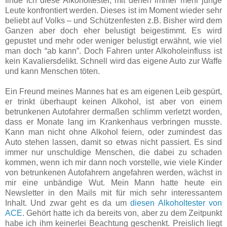
finde ich diese Alkoholtester, mit denen immer mehr junge
Leute konfrontiert werden. Dieses ist im Moment wieder sehr
beliebt auf Volks – und Schützenfesten z.B. Bisher wird dem
Ganzen aber doch eher belustigt beigestimmt. Es wird
gepustet und mehr oder weniger belustigt erwähnt, wie viel
man doch “ab kann”. Doch Fahren unter Alkoholeinfluss ist
kein Kavaliersdelikt. Schnell wird das eigene Auto zur Waffe
und kann Menschen töten.
Ein Freund meines Mannes hat es am eigenen Leib gespürt,
er trinkt überhaupt keinen Alkohol, ist aber von einem
betrunkenen Autofahrer dermaßen schlimm verletzt worden,
dass er Monate lang im Krankenhaus verbringen musste.
Kann man nicht ohne Alkohol feiern, oder zumindest das
Auto stehen lassen, damit so etwas nicht passiert. Es sind
immer nur unschuldige Menschen, die dabei zu schaden
kommen, wenn ich mir dann noch vorstelle, wie viele Kinder
von betrunkenen Autofahrern angefahren werden, wächst in
mir eine unbändige Wut. Mein Mann hatte heute ein
Newsletter in den Mails mit für mich sehr interessantem
Inhalt. Und zwar geht es da um
diesen Alkoholtester von
ACE
. Gehört hatte ich da bereits von, aber zu dem Zeitpunkt
habe ich ihm keinerlei Beachtung geschenkt. Preislich liegt