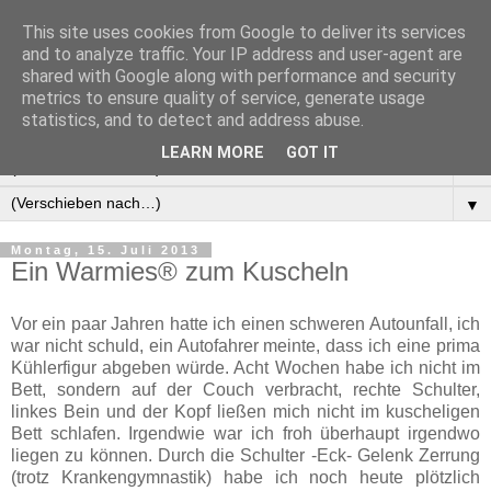
This site uses cookies from Google to deliver its services
Manus Testwelt, alles
and to analyze traffic. Your IP address and user-agent are
shared with Google along with performance and security
außer langweilig
metrics to ensure quality of service, generate usage
statistics, and to detect and address abuse.
LEARN MORE
GOT IT
▼
▼
Montag, 15. Juli 2013
Ein Warmies® zum Kuscheln
Vor ein paar Jahren hatte ich einen schweren Autounfall, ich
war nicht schuld, ein Autofahrer meinte, dass ich ­eine prima
Kühlerfigur abgeben würde. Acht Wochen habe ich nicht im
Bett, sondern auf der Couch verbracht, rechte Schulter,
linkes Bein und der Kopf ließen mich nicht im kuscheligen
Bett schlafen. Irgendwie war ich froh überhaupt irgendwo
liegen zu können. Durch die Schulter -Eck- Gelenk Zerrung
(trotz Krankengymnastik) habe ich noch heute plötzlich