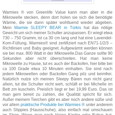
Warmies ® von Greenlife Value kann man aber in die
Mikrowelle stecken, denn dort holen sie sich die benötigte
Wärme, die sie dann später wohltuend wieder abgeben.
Mein
Warmie SLEEPY BEAR in Türkis
hat das nötige
Gewicht um sich meiner Schulter anzupassen. Er wiegt etwa
730 – 750 Gramm, ist ca 30 cm lang und hat eine Lavendel-
Korn-Füllung. Warmies® sind zertifiziert nach EN71-1/2/3 –
Richtlinien und Baby geeignet. Aufgewärmt werden können
sie bei max. 800 Watt in der Mikrowelle.Das Ganze sollte 90
Sekunden aber nicht überschreiten. Hat man keine
Mikrowelle zu Hause, tut es auch der Backofen, hier bitte bei
ca 100 Grade etwa 10 Minuten einhalten. Sie sind nach
jedem Mikrowellen oder Backofen Gang pilz und keimfrei.
Natürlich nutze ich meinen Sleepy Bären nun nicht ganz
allein, tut die Schulter nicht weh, schläft er bei Michelle im
Bett zm kuscheln.
Preislich liegt er bei 19,99 Euro. Das ist
man gern bereit zu zahlen, die Qualität spricht für sich.
Außer meinem Tierchen gibt es aber noch andere süße und
vor allem
praktische Produkte bei Warmies ®
­unter anderem
auch Slippies (Hausschuhe), also einfach mal umschauen
im Shop.
Wenn man noch kleine Kinder oder Babys hat,