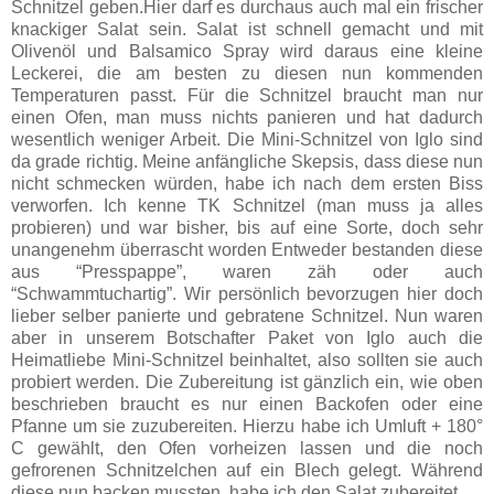
Schnitzel geben.Hier darf es durchaus auch mal ein frischer
knackiger Salat sein. Salat ist schnell gemacht und mit
Olivenöl und Balsamico Spray wird daraus eine kleine
Leckerei, die am besten zu diesen nun kommenden
Temperaturen passt. Für die Schnitzel braucht man nur
einen Ofen, man muss nichts panieren und hat dadurch
wesentlich weniger Arbeit. Die Mini-Schnitzel von Iglo sind
da grade richtig. Meine anfängliche Skepsis, dass diese nun
nicht schmecken würden, habe ich nach dem ersten Biss
verworfen. Ich kenne TK Schnitzel (man muss ja alles
probieren) und war bisher, bis auf eine Sorte, doch sehr
unangenehm überrascht worden Entweder bestanden diese
aus “Presspappe”, waren zäh oder auch
“Schwammtuchartig”. Wir persönlich bevorzugen hier doch
lieber selber panierte und gebratene Schnitzel. Nun ­waren
aber in unserem Botschafter ­Paket von Iglo auch die
Heimatliebe Mini-Schnitzel beinhaltet, also sollten sie auch
probiert werden. Die Zubereitung ist gänzlich ein, wie oben
beschrieben braucht es nur einen Backofen oder eine
Pfanne um sie zuzubereiten. Hierzu habe ich Umluft + 180°
C gewählt, den Ofen vorheizen lassen und die noch
gefrorenen Schnitzelchen auf ein Blech gelegt. Während
diese nun backen mussten, habe ich den Salat zubereitet.