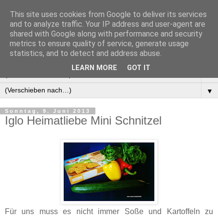
This site uses cookies from Google to deliver its services
Manus Testwelt, alles
and to analyze traffic. Your IP address and user-agent are
shared with Google along with performance and security
außer langweilig
metrics to ensure quality of service, generate usage
statistics, and to detect and address abuse.
LEARN MORE
GOT IT
▼
▼
Sonntag, 9. Juni 2013
Iglo Heimatliebe Mini Schnitzel
Für uns muss es nicht immer Soße und Kartoffeln zu