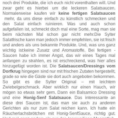
noch drei Produkte, die ich euch nicht vorenthalten will. Und
zwar geht es hierbei um die leckeren ­Salatsaucen.
Normalerweise kaufen wir
keine fertigen ­Salatsaucen
mehr, da uns diese einfach zu künstlich schmecken und
den Salat einfach ruinieren. Was und auch schon
aufgefallen ist, schmeckt doch mal eine Sorte, mag man sie
beim nächsten Mal schon gar nicht mehr.Die Sylter
Salatfrische kann man jedoch immer empfehlen, sie ist frisch
und anders als uns bekannte Produkte. Und, was uns ganz
wichtig ist:keine Zusatz und Aromastoffe. Bei fertigen ­
Saucen habe ich immer Angst, das wir eines Tages mal
anfangen zu strahlen, es ist erschreckend, was hier alles
hinzugefügt worden ist. Die ­
Salatsaucen/Dressings vom
Dorfkrug
hingegen sind nur mit frischen Zutaten hergestellt,
grade so wie die Gäste sie dort auch angeboten bekommen.
So gibt es die Sylter Original – mit leichtem
Zwiebelgeschmack. Aber wirklich nur einen Hauch, wir
mögen so etwas sehr gern. Dann ein Balsamico Dressing
und eine
Honig-Senf Salatsauce
. Das interessante an
diese drei Saucen ist, das man sie auch zu anderen
Gerichten als nur zum Salat reichen kann. Ich hatte ein
Räucherlachsbrötchen mit Honig-SenfSauce, richtig gut.