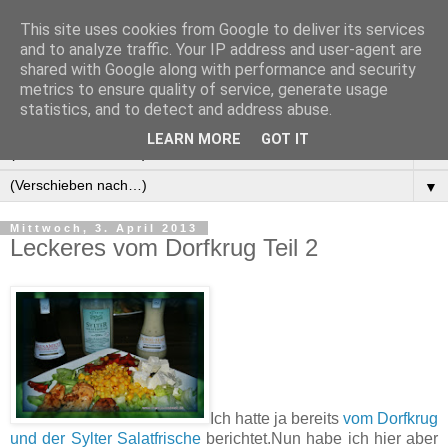
This site uses cookies from Google to deliver its services
Manus Testwelt, alles
and to analyze traffic. Your IP address and user-agent are
shared with Google along with performance and security
außer langweilig
metrics to ensure quality of service, generate usage
statistics, and to detect and address abuse.
LEARN MORE
GOT IT
▼
▼
Mittwoch, 3. April 2013
Leckeres vom Dorfkrug Teil 2
Ich hatte ja bereits
vom Dorfkrug
und der Sylter Salatfrische
berichtet.Nun habe ich hier aber