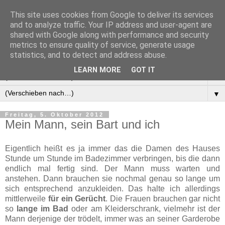
This site uses cookies from Google to deliver its services
Manus Testwelt, alles
and to analyze traffic. Your IP address and user-agent are
shared with Google along with performance and security
außer langweilig
metrics to ensure quality of service, generate usage
statistics, and to detect and address abuse.
LEARN MORE
GOT IT
▼
▼
Freitag, 5. Oktober 2012
Mein Mann, sein Bart und ich
Eigentlich heißt es ja immer das die Damen des Hauses
Stunde um Stunde im Badezimmer verbringen, bis die dann
endlich mal fertig sind. Der Mann muss warten und
anstehen. Dann brauchen sie nochmal genau so lange um
sich entsprechend anzukleiden. Das halte ich allerdings
mittlerweile
für ein Gerücht
. Die Frauen brauchen gar nicht
so
lange im Bad
oder am Kleiderschrank, vielmehr ist der
Mann derjenige der trödelt, immer was an seiner Garderobe