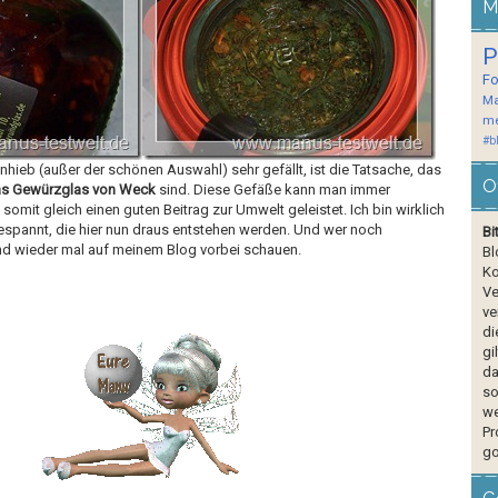
M
P
F
Ma
me
#b
hieb (außer der schönen Auswahl) sehr gefällt, ist die Tatsache, das
O
das Gewürzglas von Weck
sind. Diese Gefäße kann man immer
omit gleich einen guten Beitrag zur Umwelt geleistet. Ich bin wirklich
espannt, die hier nun draus entstehen werden. Und wer noch
Bi
 und wieder mal auf meinem Blog vorbei schauen.
Bl
Ko
Ve
ve
di
gi
da
so
we
Pr
go