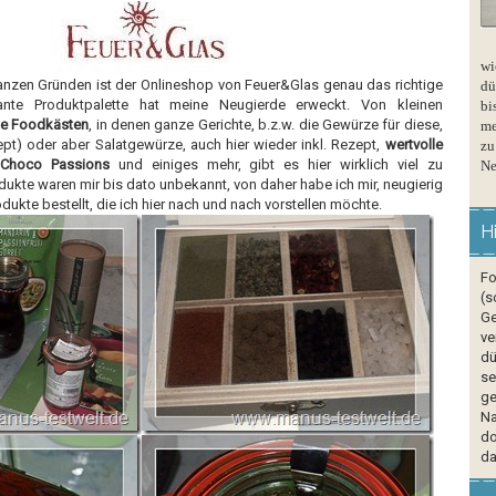
wi
nzen Gründen ist der Onlineshop von Feuer&Glas genau das richtige
dü
sante Produktpalette hat meine Neugierde erweckt. Von kleinen
bi
e Foodkästen
, in denen ganze Gerichte, b.z.w. die Gewürze für diese,
me
zept) oder aber Salatgewürze, auch hier wieder inkl. Rezept,
wertvolle
zu
r
Choco Passions
und einiges mehr, gibt es hier wirklich viel zu
Ne
dukte waren mir bis dato unbekannt, von daher habe ich mir, neugierig
rodukte bestellt, die ich hier nach und nach vorstellen möchte.
H
Fo
(s
Ge
ve
dü
se
ge
Na
do
da