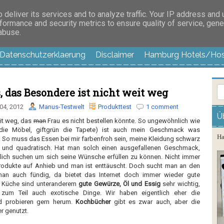
es außer langweilig
deliver its services and to analyze traffic. Your IP address and
formance and security metrics to ensure quality of service, gen
 abuse.
Datenschutzerklaerung
Disclaimer
Hamburg Hotels/Hos
, das Besondere ist nicht weit weg
04, 2012
Manus-Testwelt
Produkttest
1 comment
Ü
it weg, das
man
Frau es nicht bestellen könnte. So ungewöhnlich wie
 die Möbel, giftgrün die Tapete) ist auch mein Geschmack was
Ha
 So muss das Essen bei mir farbenfroh sein, meine Kleidung schwarz
 und quadratisch. Hat man solch einen ausgefallenen Geschmack,
lich suchen um sich seine Wünsche erfüllen zu können. Nicht immer
rodukte auf Anhieb und man ist enttäuscht. Doch sucht man an den
d man auch fündig, da bietet das Internet doch immer wieder gute
er Küche sind unteranderem
gute Gewürze, Öl und Essig
sehr wichtig,
 zum Teil auch exotische Dinge. Wir haben eigentlich eher die
d probieren gern herum.
Kochbücher
gibt es zwar auch, aber die
r genutzt.