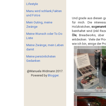
Lifestyle
Manu wird schlank,Fakten
und Fotos
Und grade aus diesen ga
Mein Outing, meine
für mich. Die interes
Zwänge
Holzkistchen,
sogenannt
beinhaltet sind (inkl Re
Meine Wunsch oder To-Do
Öle
, Breadworks, übe
Liste
entdecken. Viele der Pro
wie ich bin, einige der P
Meine Zwänge, mein Leben
damit
Meine persönlichsten
Gedanken
@Manuela Widmann 2017.
Powered by
Blogger
.