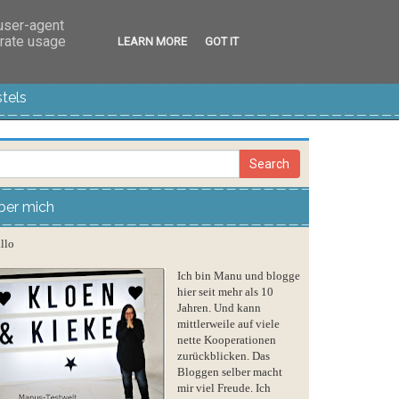
 user-agent
erate usage
LEARN MORE
GOT IT
tels
ber mich
llo
Ich bin Manu und blogge
hier seit mehr als 10
Jahren. Und kann
mittlerweile auf viele
nette Kooperationen
zurückblicken. Das
Bloggen selber macht
mir viel Freude. Ich