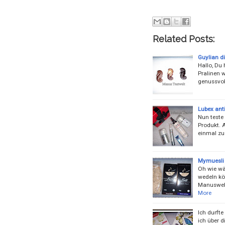
Related Posts:
Guylian d
Hallo, Du
Pralinen w
genussvol
Lubex anti
Nun teste 
Produkt. 
einmal zu
Mymuesli 
Oh wie wä
wedeln kö
Manuswelt
More
Ich durft
ich über 