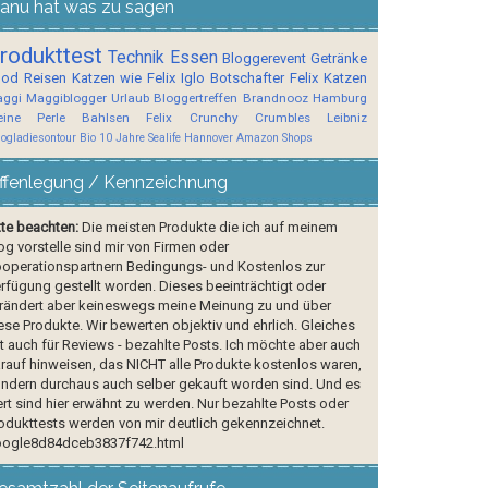
anu hat was zu sagen
rodukttest
Technik
Essen
Bloggerevent
Getränke
ood
Reisen
Katzen wie Felix
Iglo Botschafter
Felix
Katzen
ggi
Maggiblogger
Urlaub
Bloggertreffen
Brandnooz
Hamburg
ine Perle
Bahlsen
Felix Crunchy Crumbles
Leibniz
logladiesontour
Bio
10 Jahre Sealife Hannover
Amazon Shops
ffenlegung / Kennzeichnung
tte beachten:
Die meisten Produkte die ich auf meinem
og vorstelle sind mir von Firmen oder
operationspartnern Bedingungs- und Kostenlos zur
rfügung gestellt worden. Dieses beeinträchtigt oder
rändert aber keineswegs meine Meinung zu und über
ese Produkte. Wir bewerten objektiv und ehrlich. Gleiches
lt auch für Reviews - bezahlte Posts. Ich möchte aber auch
rauf hinweisen, das NICHT alle Produkte kostenlos waren,
ndern durchaus auch selber gekauft worden sind. Und es
rt sind hier erwähnt zu werden. Nur bezahlte Posts oder
odukttests werden von mir deutlich gekennzeichnet.
ogle8d84dceb3837f742.html