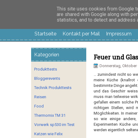
Manus Testwelt, all
This site uses cookies from Google to 
are shared with Google along with per
statistics, and to detect and address
Startseite
Kontakt per Mail
Impressum
Kategorien
Feuer und Glas
Donnerstag, Oktober 
Produkttests
… zumindest nicht so we
Bloggerevents
meine Küche (knallrot
bestimmte Dinge angeht.
Technik Produkttests
und das Geschirr weiss
muss man teilweise wirk
Reisen
gefallen einem solche P
Food
richtigen Stellen, wir
Möglichkeiten. In mein
Thermomix TM 31
so wie einige andere,
Experimenten Küche un
Vorwerk sp530 im Test
werden eigentlich seltene
Katzen wie Felix