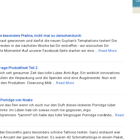
G
ie besondere Praline, nicht mal so zwischendurch
 hast gewonnen und darfst die neuen Guylian’s Temptations testen! Die
erden in der nächsten Woche bei Dir eintreffen - wir wünschen Dir
le Momente! Auf unserer Facebook-Seite starten wir eine …
Read More
-age Produkttest Teil 2
ich seit geraumer Zeit das tolle Lubex Anti-Age. Ein wirklich innovatives
Allein die Verpackung und die Spender sind eine Augenweide. Nun erst
 den Produkten: Cleansing Milk …
Read More
Porridge von Noats
re das fein wenn ich euch nur den Duft dieses leckeren Porridge rüber
nnte Im Leben hab ich sowas noch nie gegessen, ergo
premiere. *jammi* Ich habe das tolle Vergnügen Porridge von&nbs…
Read
e bei Decoretto ganz besonders schöne Tattoos testen. Ganz erstaunt war
die Anzahl der ganzen Sachen Es waren 42 Schmetterlinge in einem Paket,