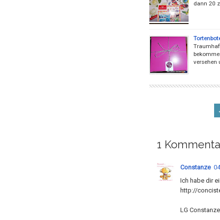
dann 20 
Tortenbot
Traumhaft
bekommen.
versehen 
1 Kommenta
Constanze
04
Ich habe dir e
http://concis
LG Constanze