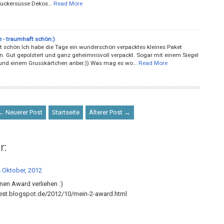
zuckersüsse Dekos…
Read More
e - traumhaft schön:)
 schön Ich habe die Tage ein wunderschön verpacktes kleines Paket
 Gut gepolstert und ganz geheimnisvoll verpackt. Sogar mit einem Siegel
und einem Grusskärtchen anbei:)) Was mag es wo…
Read More
← Neuerer Post
Startseite
Älterer Post →
r:
 Oktober, 2012
inen Award verliehen :)
test.blogspot.de/2012/10/mein-2-award.html