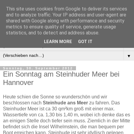
This site uses cookies from Google to deliver its services
Manus Testwelt, alles
and to analyze traffic. Your IP address and user-agent are
shared with Google along with performance and security
außer langweilig
metrics to ensure quality of service, generate usage
statistics, and to detect and address abuse.
LEARN MORE
GOT IT
▼
▼
Sonntag, 30. September 2012
Ein Sonntag am Steinhuder Meer bei
Hannover
Heute schien die Sonne so wunderschön und wir
beschlossen nach
Steinhude ans Meer
zu fahren. Das
Steinhuder Meer ist ca 30 qm²km groß mit einer max.
Wassertiefe von ca. 1,30 bis 1,40 m, wobei ich denke das es
an einigen Stelle doch tiefer sein muss. Ziemlich in der Mitte
befindet sich die Insel Wilhelmstein, die man bequem per
Boot erreichen kann. Steinhude ist sehr idyllisch gelegen