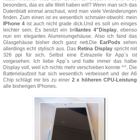
besonders, das es alle Welt haben will? Wenn man sich das
Datenblatt einmal anschaut, wird man viele Veränderungen
finden. Zum einen ist es wesentlich schmaler-obwohl: mein
IPhone 4
ist auch nicht grade dick.Und es soll um einiges
leichter sein. Es besitzt ein bri
llantes 4"Display
, ebenso
nun ein elegantes Aluminiumgehäuse. Also ich fand das
Glasgehäuse bisher doch ganz nett.Die
EarPods
sehen
allerdings echt stylisch aus. Das
Retina Display
spricht mit
326 ppi für sich. Selbst eine Extrazeile für App´s ist
vorgesehen. Ich liebe App´s und hatte immer das halbe
Display voll, weil ich nichts mehr verschieben konnte ^^. Die
Batterielaufzeit hat sich wesentlich verbessert und der A6
Chip schlägt mir bis zu einer
2 x höheren CPU-Leistung
alle bisherigen IPhones.