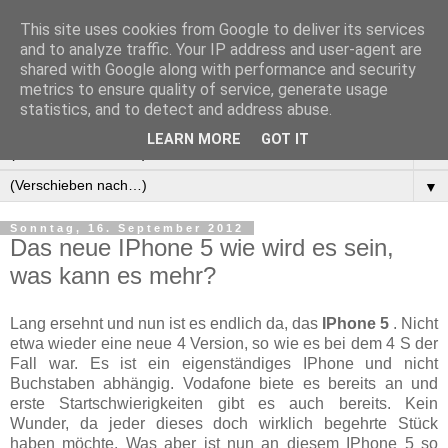
This site uses cookies from Google to deliver its services
Manus Testwelt, alles
and to analyze traffic. Your IP address and user-agent are
shared with Google along with performance and security
außer langweilig
metrics to ensure quality of service, generate usage
statistics, and to detect and address abuse.
LEARN MORE
GOT IT
▼
▼
Sonntag, 16. September 2012
Das neue IPhone 5 wie wird es sein,
was kann es mehr?
Lang ersehnt und nun ist es endlich da, das
IPhone 5
. Nicht
etwa wieder eine neue 4 Version, so wie es bei dem 4 S der
Fall war. Es ist ein eigenständiges IPhone und nicht
Buchstaben abhängig. Vodafone biete es bereits an und
erste Startschwierigkeiten gibt es auch bereits. Kein
Wunder, da jeder dieses doch wirklich begehrte Stück
haben möchte. Was aber ist nun an diesem IPhone 5 so