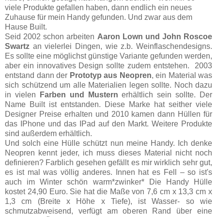
viele Produkte gefallen haben, dann endlich ein neues
Zuhause für mein Handy gefunden. Und zwar aus dem
Hause Built.
Seid 2002 schon arbeiten
Aaron Lown und John Roscoe
Swartz
an vielerlei Dingen, wie z.b. Weinflaschendesigns.
Es sollte eine möglichst günstige Variante gefunden werden,
aber ein innovatives Design sollte zudem entstehen. 2003
entstand dann der
Prototyp aus Neopren
, ein Material was
sich schützend um alle Materialien legen sollte. Noch dazu
in vielen
Farben und Mustern
erhältlich sein sollte. Der
Name Built ist entstanden. Diese Marke hat seither viele
Designer Preise erhalten und 2010 kamen dann Hüllen für
das IPhone und das IPad auf den Markt. Weitere Produkte
sind außerdem erhältlich.
Und solch eine Hülle schützt nun meine Handy. Ich denke
Neopren kennt jeder, ich muss dieses Material nicht noch
definieren? Farblich gesehen gefällt es mir wirklich sehr gut,
es ist mal was völlig anderes. Innen hat es Fell – so ist's
auch im Winter schön warm*zwinker* Die Handy Hülle
kostet 24,90 Euro. Sie hat die Maße von 7,6 cm x 13,3 cm x
1,3 cm (Breite x Höhe x Tiefe), ist Wasser- so wie
schmutzabweisend, verfügt am oberen Rand über eine