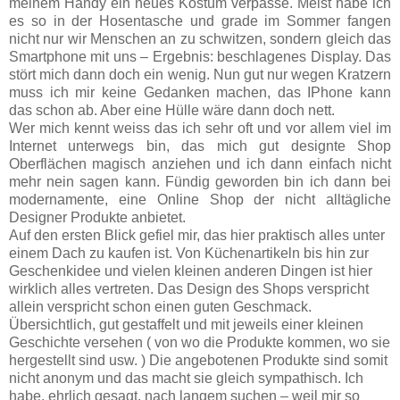
meinem Handy ein neues Kostüm verpasse. Meist habe ich
es so in der Hosentasche und grade im Sommer fangen
nicht nur wir Menschen an zu schwitzen, sondern gleich das
Smartphone mit uns – Ergebnis: beschlagenes Display. Das
stört mich dann doch ein wenig. Nun gut nur wegen Kratzern
muss ich mir keine Gedanken machen, das IPhone kann
das schon ab. Aber eine Hülle wäre dann doch nett.
Wer mich kennt weiss das ich sehr oft und vor allem viel im
Internet unterwegs bin, das mich gut designte Shop
Oberflächen magisch anziehen und ich dann einfach nicht
mehr nein sagen kann. Fündig geworden bin ich dann bei
modernamente, eine Online Shop der nicht alltägliche
Designer Produkte anbietet.
Auf den ersten Blick gefiel mir, das hier praktisch alles unter
einem Dach zu kaufen ist. Von Küchenartikeln bis hin zur
Geschenkidee und vielen kleinen anderen Dingen ist hier
wirklich alles vertreten. Das Design des Shops verspricht
allein verspricht schon einen guten Geschmack.
Übersichtlich, gut gestaffelt und mit jeweils einer kleinen
Geschichte versehen ( von wo die Produkte kommen, wo sie
hergestellt sind usw. ) Die angebotenen Produkte sind somit
nicht anonym und das macht sie gleich sympathisch. Ich
habe, ehrlich gesagt, nach langem suchen – weil mir so