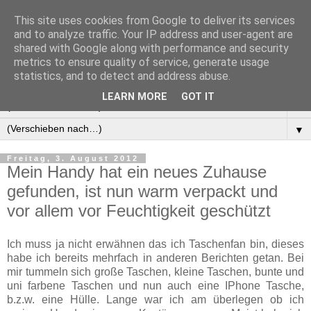
This site uses cookies from Google to deliver its services
Manus Testwelt, alles
and to analyze traffic. Your IP address and user-agent are
shared with Google along with performance and security
außer langweilig
metrics to ensure quality of service, generate usage
statistics, and to detect and address abuse.
LEARN MORE
GOT IT
▼
▼
Freitag, 3. August 2012
Mein Handy hat ein neues Zuhause
gefunden, ist nun warm verpackt und
vor allem vor Feuchtigkeit geschützt
Ich muss ja nicht erwähnen das ich Taschenfan bin, dieses
habe ich bereits mehrfach in anderen Berichten getan. Bei
mir tummeln sich große Taschen, kleine Taschen, bunte und
uni farbene Taschen und nun auch eine IPhone Tasche,
b.z.w. eine Hülle. Lange war ich am überlegen ob ich