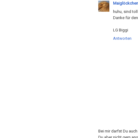
Maiglöckche
huhu, sind tol
Danke für den
LG Biggi
Antworten
Bei mir darfst Du auc
Du aber nicht gern an