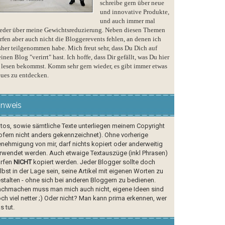
schreibe gern über neue
und innovative Produkte,
und auch immer mal
eder über meine Gewichtsreduzierung. Neben diesen Themen
rfen aber auch nicht die Bloggerevents fehlen, an denen ich
sher teilgenommen habe. Mich freut sehr, dass Du Dich auf
inen Blog "verirrt" hast. Ich hoffe, dass Dir gefällt, was Du hier
 lesen bekommst. Komm sehr gern wieder, es gibt immer etwas
ues zu entdecken.
inweis
tos, sowie sämtliche Texte unterliegen meinem Copyright
ofern nicht anders gekennzeichnet). Ohne vorherige
nehmigung von mir, darf nichts kopiert oder anderweitig
rwendet werden. Auch etwaige Textauszüge (inkl Phrasen)
rfen
NICHT
kopiert werden. Jeder Blogger sollte doch
lbst in der Lage sein, seine Artikel mit eigenen Worten zu
stalten - ohne sich bei anderen Bloggern zu bedienen.
chmachen muss man mich auch nicht, eigene Ideen sind
ch viel netter ;) Oder nicht? Man kann prima erkennen, wer
s tut.