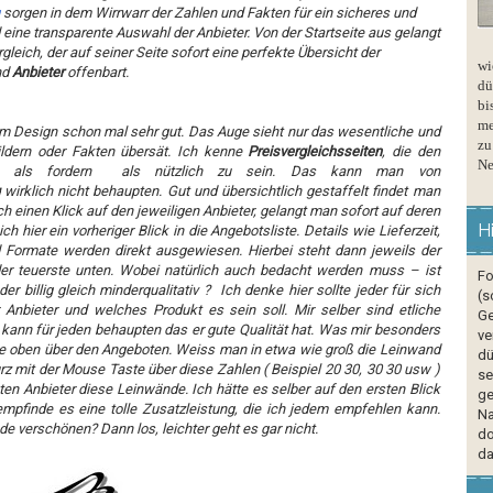
sorgen in dem Wirrwarr der Zahlen und Fakten für ein sicheres und
eine transparente Auswahl der Anbieter. Von der Startseite aus gelangt
gleich, der auf seiner Seite sofort eine perfekte Übersicht der
wi
nd
Anbieter
offenbart.
dü
bi
me
vom Design schon mal sehr gut. Das Auge sieht nur das wesentliche und
zu
ildern oder Fakten übersät. Ich kenne
Preisvergleichsseiten
, die den
Ne
hr als fordern als nützlich zu sein. Das kann man von
wirklich nicht behaupten. Gut und übersichtlich gestaffelt findet man
ch einen Klick auf den jeweiligen Anbieter, gelangt man sofort auf deren
H
ich hier ein vorheriger Blick in die Angebotsliste. Details wie Lieferzeit,
d Formate werden direkt ausgewiesen. Hierbei steht dann jeweils der
 der teuerste unten. Wobei natürlich auch bedacht werden muss – ist
Fo
er billig gleich minderqualitativ ? Ich denke hier sollte jeder für sich
(s
Anbieter und welches Produkt es sein soll. Mir selber sind etliche
Ge
 kann für jeden behaupten das er gute Qualität hat. Was mir besonders
ve
eiste oben über den Angeboten. Weiss man in etwa wie groß die Leinwand
dü
rz mit der Mouse Taste über diese Zahlen ( Beispiel 20 30, 30 30 usw )
se
ten Anbieter diese Leinwände. Ich hätte es selber auf den ersten Blick
ge
mpfinde es eine tolle Zusatzleistung, die ich jedem empfehlen kann.
Na
e verschönen? Dann los, leichter geht es gar nicht.
do
da