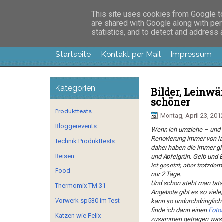
Manus Testwelt, all
This site uses cookies from Google to 
are shared with Google along with per
statistics, and to detect and address
Startseite
Kontakt per Mail
Impressum
Kategorien
Bilder, Leinw
schöner
Produkttests
Montag, April 23, 201
Bloggerevents
Wenn ich umziehe – und d
Renovierung immer von l
Technik Produkttests
daher haben die immer glei
Reisen
und Apfelgrün. Gelb und B
ist gesetzt, aber trotzde
Food
nur 2 Tage.
Und schon steht man tat
Thermomix TM 31
Angebote gibt es so viele
Vorwerk sp530 im Test
kann so undurchdringlich 
finde ich dann einen
Foto
Katzen wie Felix
zusammen getragen was un