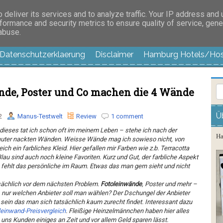
es außer langweilig
deliver its services and to analyze traffic. Your IP address and
formance and security metrics to ensure quality of service, gen
 abuse.
Datenschutzerklaerung
Disclaimer
Hamburg Hotels/Hos
ände, Poster und Co machen die 4 Wände
Ü
2
Manus-Testwelt
Review
1 comment
ieses tat ich schon oft im meinem Leben – stehe ich nach der
Ha
auter nackten Wänden. Weisse Wände mag ich sowieso nicht, von
ch ein farbliches Kleid. Hier gefallen mir Farben wie z.b. Terracotta
lau sind auch noch kleine Favoriten. Kurz und Gut, der farbliche Aspekt
m fehlt das persönliche im Raum. Etwas das man gern sieht und nicht
sächlich vor dem nächsten Problem.
Fotoleinwände
, Poster und mehr –
, nur welchen Anbieter soll man wählen? Der Dschungel der Anbieter
sein das man sich tatsächlich kaum zurecht findet. Interessant dazu
leinwand-Preisvergleich
. Fleißige Heinzelmännchen haben hier alles
s Kunden einiges an Zeit und vor allem Geld sparen lässt.