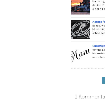
Hamburg, 
direkter F
sie alle 
Abends fe
Es gibt w
Musik hör
schon sehr
Guenstigs
Vor der E
Ich erwisc
umrechne.
1 Kommenta