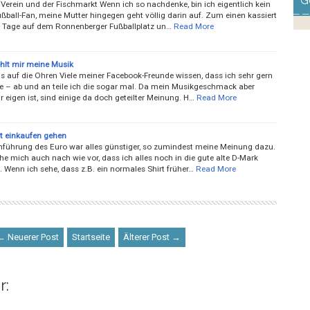
G
Verein und der Fischmarkt Wenn ich so nachdenke, bin ich eigentlich kein
ußball-Fan, meine Mutter hingegen geht völlig darin auf. Zum einen kassiert
14 Tage auf dem Ronnenberger Fußballplatz un…
Read More
hlt mir meine Musik
as auf die Ohren Viele meiner Facebook-Freunde wissen, dass ich sehr gern
e – ab und an teile ich die sogar mal. Da mein Musikgeschmack aber
 eigen ist, sind einige da doch geteilter Meinung. H…
Read More
t einkaufen gehen
inführung des Euro war alles günstiger, so zumindest meine Meinung dazu.
he mich auch nach wie vor, dass ich alles noch in die gute alte D-Mark
 Wenn ich sehe, dass z.B. ein normales Shirt früher…
Read More
← Neuerer Post
Startseite
Älterer Post →
r: