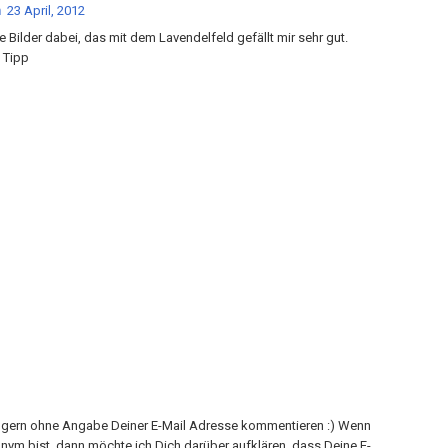
n
23 April, 2012
le Bilder dabei, das mit dem Lavendelfeld gefällt mir sehr gut.
 Tipp
h gern ohne Angabe Deiner E-Mail Adresse kommentieren :) Wenn
onym bist, dann möchte ich Dich darüber aufklären, dass Deine E-