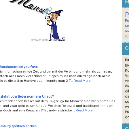
M
P
F
Ma
me
#b
O
Bi
Bl
Extrakosten bei yourfone
Ko
ich nun schon einige Zeit und bin mit der Verbindung mehr als zufrieden,
Ve
nfach alles noch viel schneller – tippen muss man allerdings noch allein.
als es die ersten Handys gab – konnte man 2 T…
Read More
ve
di
gi
da
zfahrt oder lieber normaler Urlaub?
chiff oder doch besser mit dem Flugzeug? Im Moment sind wir hier mit uns
so
, und zwar geht es um Urlaub. Welches Reiseziel und traditionell mit dem
we
er doch mal eine Kreuzfahrt? Irgendwie sträube …
Read More
Pr
go
mburg sportlich erleben