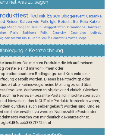
anu hat was zu sagen
rodukttest
Technik
Essen
Bloggerevent
Getränke
ood
Reisen
Katzen wie Felix
Iglo Botschafter
Felix
Katzen
ggi
Maggiblogger
Urlaub
Bloggertreffen
Brandnooz
Hamburg
ine Perle
Bahlsen
Felix Crunchy Crumbles
Leibniz
logladiesontour
Bio
10 Jahre Sealife Hannover
Amazon Shops
ffenlegung / Kennzeichnung
tte beachten:
Die meisten Produkte die ich auf meinem
og vorstelle sind mir von Firmen oder
operationspartnern Bedingungs- und Kostenlos zur
rfügung gestellt worden. Dieses beeinträchtigt oder
rändert aber keineswegs meine Meinung zu und über
ese Produkte. Wir bewerten objektiv und ehrlich. Gleiches
lt auch für Reviews - bezahlte Posts. Ich möchte aber auch
rauf hinweisen, das NICHT alle Produkte kostenlos waren,
ndern durchaus auch selber gekauft worden sind. Und es
rt sind hier erwähnt zu werden. Nur bezahlte Posts oder
odukttests werden von mir deutlich gekennzeichnet.
ogle8d84dceb3837f742.html