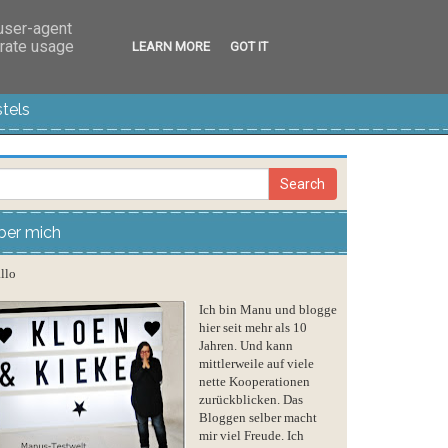
 user-agent
erate usage
LEARN MORE
GOT IT
tels
ber mich
llo
Ich bin Manu und blogge
hier seit mehr als 10
Jahren. Und kann
mittlerweile auf viele
nette Kooperationen
zurückblicken. Das
Bloggen selber macht
mir viel Freude. Ich