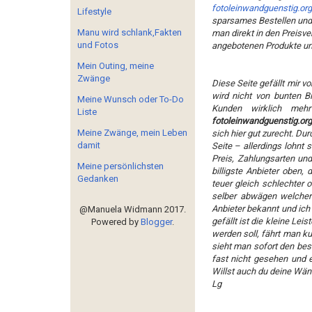
fotoleinwandguenstig.org
Lifestyle
sparsames Bestellen und 
Manu wird schlank,Fakten
man direkt in den Preisver
und Fotos
angebotenen Produkte u
Mein Outing, meine
Zwänge
Diese Seite gefällt mir 
wird nicht von bunten B
Meine Wunsch oder To-Do
Kunden wirklich me
Liste
fotoleinwandguenstig.org
Meine Zwänge, mein Leben
sich hier gut zurecht. Dur
damit
Seite – allerdings lohnt s
Preis, Zahlungsarten un
Meine persönlichsten
billigste Anbieter oben,
Gedanken
teuer gleich schlechter od
selber abwägen welcher 
Anbieter bekannt und ich
@Manuela Widmann 2017.
gefällt ist die kleine L
Powered by
Blogger
.
werden soll, fährt man ku
sieht man sofort den bes
fast nicht gesehen und e
Willst auch du deine Wänd
Lg