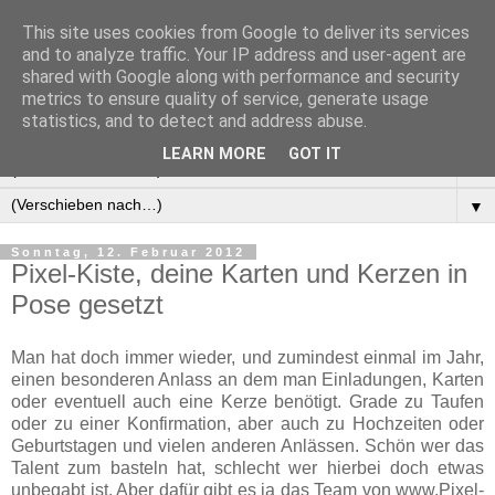
This site uses cookies from Google to deliver its services
Manus Testwelt, alles
and to analyze traffic. Your IP address and user-agent are
shared with Google along with performance and security
außer langweilig
metrics to ensure quality of service, generate usage
statistics, and to detect and address abuse.
LEARN MORE
GOT IT
▼
▼
Sonntag, 12. Februar 2012
Pixel-Kiste, deine Karten und Kerzen in
Pose gesetzt
Man hat doch immer wieder, und zumindest einmal im Jahr,
einen besonderen Anlass an dem man Einladungen, Karten
oder eventuell auch eine Kerze benötigt. Grade zu Taufen
oder zu einer Konfirmation, aber auch zu Hochzeiten oder
Geburtstagen und vielen anderen Anlässen. Schön wer das
Talent zum basteln hat, schlecht wer hierbei doch etwas
unbegabt ist. Aber dafür gibt es ja das Team von www.Pixel-