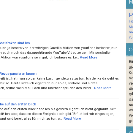
M
P
F
Ma
me
#b
one Kraken sind los
euch ja bereits von der witzigen Guerilla-Aktion von yourfone berichtet, nun
O
h euch noch das dazugehörende YouTube-Video zeigen. Mir persönlich
e Aktion von yourfone sehr gut, ich bedaure es, ke…
Read More
Bi
Bl
Ko
Revue passieren lassen
Ve
iß ist, hat man so gar keine Lust irgendetwas zu tun. Ich denke da geht es
mir so. Heute sitze ich eigentlich nur so da, sortiere und sichte
ve
n, ordne mein Mail Fach und überbeanspruche den Venti…
Read More
di
gi
da
be auf den ersten Blick
so
be auf den ersten Blick habe ich bis gestern eigentlich nicht geglaubt. Seit
we
iß ich aber, dass es dieses Ereignis doch gibt.“Er” ist bei mir eingezogen,
Pr
baut und bereit alles für mich zu tun, w…
Read More
go