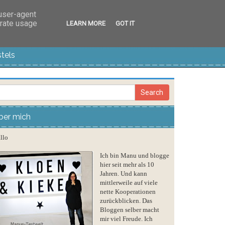
 user-agent
erate usage
LEARN MORE
GOT IT
tels
ber mich
llo
Ich bin Manu und blogge
hier seit mehr als 10
Jahren. Und kann
mittlerweile auf viele
nette Kooperationen
zurückblicken. Das
Bloggen selber macht
mir viel Freude. Ich