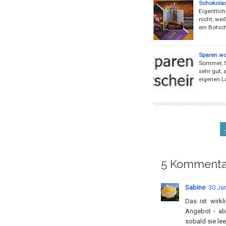
Schokolad
Eigentlich
nicht, wei
ein Botsch
Sparen wo
Sommer, So
sehr gut,
eigenen L
5 Kommenta
Sabine
30 Ja
Das ist wirkl
Angebot - abe
sobald sie leer