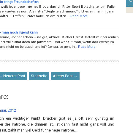
G
e bringt Freundschaften
 weiß jeder Leser meines Blogs, das ich Ritter Sport Botschafter bin. Falls
ß er/sie/es es nun. Als nette “Begleiterscheinung” gibt es einmal im Jahr
after – Treffen. Leider habe ich am ersten …
Read More
 man noch irgend kann
nne, Sonnenschein – na gut, aktuell ist eher Herbst. Gefällt mir persönlich
 aber viele sind doch am jammern. Und was tut man, wenn das Wetter im
and nicht so berauschend ist? Genau, es geht in…
Read More
← Neuerer Post
Startseite
Älterer Post →
re:
nuar, 2012
ich ein wichtiger Punkt. Drucker gibt es ja oft sehr günstig im
r die Patrone, die drinnen ist, ist dann fast nicht ganz voll und
 ist, zahlt man viel Geld für ne neue Patrone....