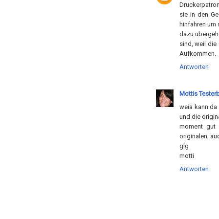
Druckerpatron
sie in den Ge
hinfahren um 
dazu übergehe
sind, weil di
Aufkommen.
Antworten
Mottis Tester
weia kann da 
und die origin
moment gut a
originalen, auc
glg
motti
Antworten