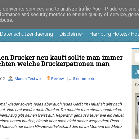
es außer langweilig
deliver its services and to analyze traffic. Your IP address and
formance and security metrics to ensure quality of service, gen
 abuse.
Datenschutzerklaerung
Disclaimer
Hamburg Hotels/Hos
n Drucker neu kauft sollte man immer
achten welche Druckerpatronen man
Ü
012
Manus-Testwelt
Review
5 comments
Ha
mal wieder soweit, jedes aber auch jedes Gerät im Haushalt gibt nach
 auf. Nun erst wieder mein Drucker. Da möchte man etwas ausdrucken
iereinzug gibt seinen Geist auf. Reparatur genauso teuer wie ein Neuer.
 einen neuen kaufen, bin mir aber noch nicht sicher wegen dem Preis
 habe ich mir einen
HP-Hewlett-Packard
den es im Moment bei Metro