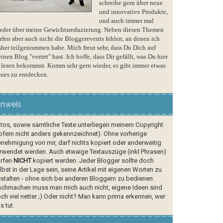
schreibe gern über neue
und innovative Produkte,
und auch immer mal
eder über meine Gewichtsreduzierung. Neben diesen Themen
rfen aber auch nicht die Bloggerevents fehlen, an denen ich
sher teilgenommen habe. Mich freut sehr, dass Du Dich auf
inen Blog "verirrt" hast. Ich hoffe, dass Dir gefällt, was Du hier
 lesen bekommst. Komm sehr gern wieder, es gibt immer etwas
ues zu entdecken.
inweis
tos, sowie sämtliche Texte unterliegen meinem Copyright
ofern nicht anders gekennzeichnet). Ohne vorherige
nehmigung von mir, darf nichts kopiert oder anderweitig
rwendet werden. Auch etwaige Textauszüge (inkl Phrasen)
rfen
NICHT
kopiert werden. Jeder Blogger sollte doch
lbst in der Lage sein, seine Artikel mit eigenen Worten zu
stalten - ohne sich bei anderen Bloggern zu bedienen.
chmachen muss man mich auch nicht, eigene Ideen sind
ch viel netter ;) Oder nicht? Man kann prima erkennen, wer
s tut.