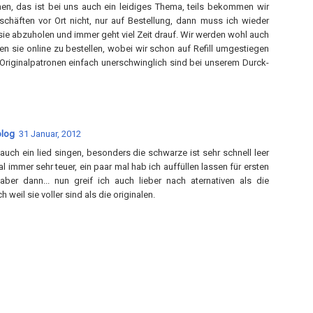
en, das ist bei uns auch ein leidiges Thema, teils bekommen wir
schäften vor Ort nicht, nur auf Bestellung, dann muss ich wieder
sie abzuholen und immer geht viel Zeit drauf. Wir werden wohl auch
n sie online zu bestellen, wobei wir schon auf Refill umgestiegen
e Originalpatronen einfach unerschwinglich sind bei unserem Durck-
blog
31 Januar, 2012
auch ein lied singen, besonders die schwarze ist sehr schnell leer
al immer sehr teuer, ein paar mal hab ich auffüllen lassen für ersten
ber dann... nun greif ich auch lieber nach aternativen als die
h weil sie voller sind als die originalen.