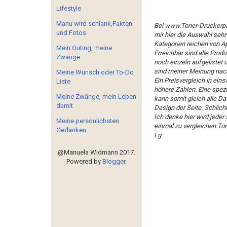
Lifestyle
Manu wird schlank,Fakten
Bei
www.Toner-Druckerpa
und Fotos
mir hier die Auswahl sehr
Kategorien reichen von App
Mein Outing, meine
Erreichbar sind alle Prod
Zwänge
noch einzeln aufgelistet u
sind meiner Meinung nach
Meine Wunsch oder To-Do
Ein Preisvergleich in ei
Liste
höhere Zahlen. Eine spez
Meine Zwänge, mein Leben
kann somit gleich alle Da
damit
Design der Seite. Schlich
Ich denke hier wird jeder
Meine persönlichsten
einmal zu vergleichen To
Gedanken
Lg
@Manuela Widmann 2017.
Powered by
Blogger
.