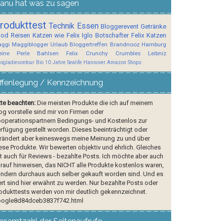
anu hat was zu sagen
rodukttest
Technik
Essen
Bloggerevent
Getränke
ood
Reisen
Katzen wie Felix
Iglo Botschafter
Felix
Katzen
ggi
Maggiblogger
Urlaub
Bloggertreffen
Brandnooz
Hamburg
ine Perle
Bahlsen
Felix Crunchy Crumbles
Leibniz
logladiesontour
Bio
10 Jahre Sealife Hannover
Amazon Shops
ffenlegung / Kennzeichnung
tte beachten:
Die meisten Produkte die ich auf meinem
og vorstelle sind mir von Firmen oder
operationspartnern Bedingungs- und Kostenlos zur
rfügung gestellt worden. Dieses beeinträchtigt oder
rändert aber keineswegs meine Meinung zu und über
ese Produkte. Wir bewerten objektiv und ehrlich. Gleiches
lt auch für Reviews - bezahlte Posts. Ich möchte aber auch
rauf hinweisen, das NICHT alle Produkte kostenlos waren,
ndern durchaus auch selber gekauft worden sind. Und es
rt sind hier erwähnt zu werden. Nur bezahlte Posts oder
odukttests werden von mir deutlich gekennzeichnet.
ogle8d84dceb3837f742.html