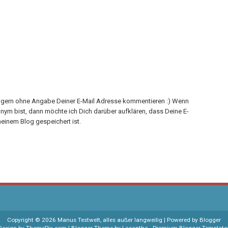
h gern ohne Angabe Deiner E-Mail Adresse kommentieren :) Wenn
onym bist, dann möchte ich Dich darüber aufklären, dass Deine E-
einem Blog gespeichert ist.
Copyright ©
2026
Manus Testwelt, alles außer langweilig
| Powered by
Blogger
Design by
ThemePix.com
| Blogger Theme by
Lasantha
-
Premium Blogger Template