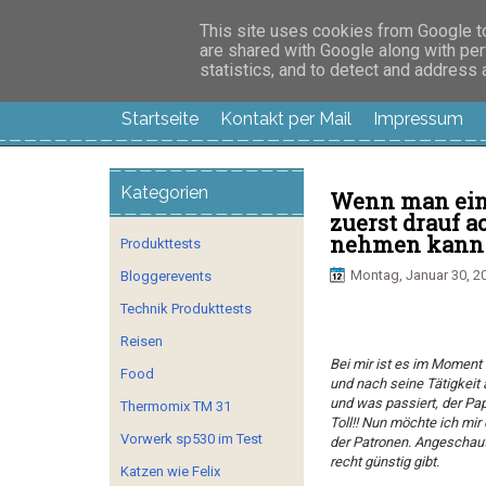
Manus Testwelt, all
This site uses cookies from Google to 
are shared with Google along with per
statistics, and to detect and address
Startseite
Kontakt per Mail
Impressum
Kategorien
Wenn man eine
zuerst drauf 
nehmen kann
Produkttests
Montag, Januar 30, 2
Bloggerevents
Technik Produkttests
Reisen
Bei mir ist es im Moment 
Food
und nach seine Tätigkeit
und was passiert, der Pap
Thermomix TM 31
Toll!! Nun möchte ich mir
Vorwerk sp530 im Test
der Patronen. Angeschaut
recht günstig gibt.
Katzen wie Felix