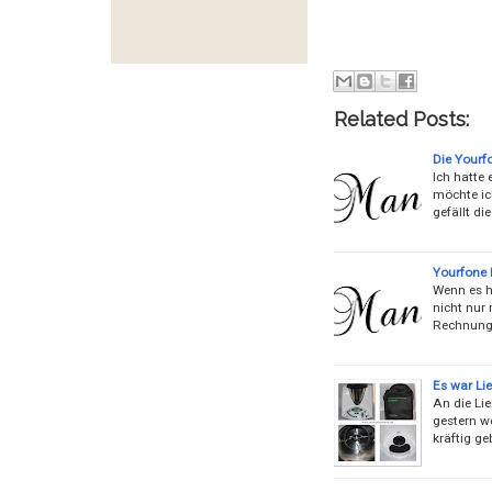
Related Posts:
Die Yourf
Ich hatte 
möchte ic
gefällt di
Yourfone 
Wenn es he
nicht nur 
Rechnunge
Es war Lie
An die Lie
gestern we
kräftig ge