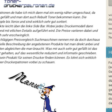
tronen.de
habe ich mich dann mal ein wenig näher umgeschaut, da
wi
 gefällt und man dort auch
Rebuilt Toner
bekommen kann. Die
dü
le bis Xerox und sind wirklich sehr gut sortiert.
bi
ukte leicht über die linke Side Bar. Wobei jedes Druckermodell dann
me
nd mit etlichen Details aufgeführt wird. Die Preise variieren dabei und
zu
 sehr erschwinglich.
Ne
nschlägigen Preisvergleich Suchmaschinen nennen mir da doch durchaus
ielle Beschreibung der angebotenen Produkte hat man direkt anbei und
ten abgleichen die man braucht. Was mir auch sehr gut gefällt ist das
H
t gehalten, auf das wesentliche reduziert und informativ geschrieben.
 sein Produkt für seinen Drucker finden können. Es lohnt sich wirklich
ner-Druckerpatronen vorbei zu schauen.
Fo
(s
Ge
ve
dü
se
ge
Na
do
da