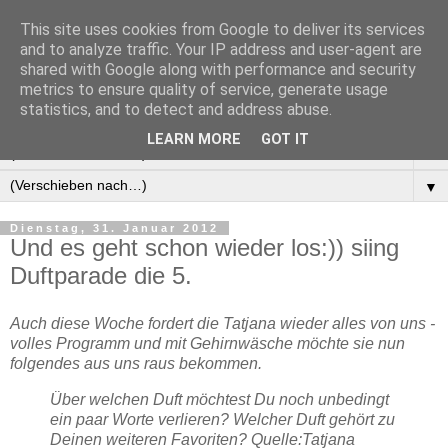
This site uses cookies from Google to deliver its services
Manus Testwelt, alles
and to analyze traffic. Your IP address and user-agent are
shared with Google along with performance and security
außer langweilig
metrics to ensure quality of service, generate usage
statistics, and to detect and address abuse.
LEARN MORE
GOT IT
▼
▼
Dienstag, 31. Januar 2012
Und es geht schon wieder los:)) siing
Duftparade die 5.
Auch diese Woche fordert die Tatjana wieder alles von uns -
volles Programm und mit Gehirnwäsche möchte sie nun
folgendes aus uns raus bekommen.
Über welchen Duft möchtest Du noch unbedingt
ein paar Worte verlieren? Welcher Duft gehört zu
Deinen weiteren Favoriten? Quelle:Tatjana