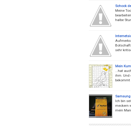
Schock des
Meine Toc
bearbeiten
halbe Stun
Internetsi
Aufmerksa
Botschafte
sehr kriti
Mein Kum
...hat auc
ihm. Und d
bekommt e
Samsung G
Ich bin se
meckern w
mein Mann