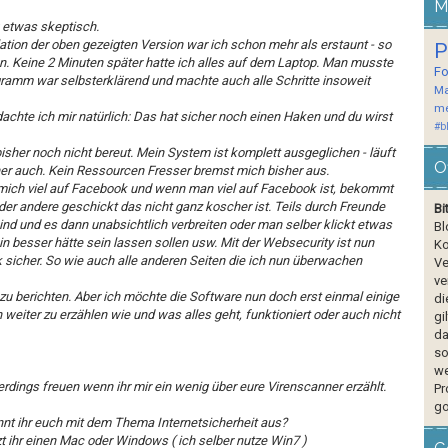
M
 etwas skeptisch.
llation der oben gezeigten Version war ich schon mehr als erstaunt - so
P
en. Keine 2 Minuten später hatte ich alles auf dem Laptop. Man musste
F
gramm war selbsterklärend und machte auch alle Schritte insoweit
Ma
me
 dachte ich mir natürlich: Das hat sicher noch einen Haken und du wirst
#b
isher noch nicht bereut. Mein System ist komplett ausgeglichen - läuft
O
er auch. Kein Ressourcen Fresser bremst mich bisher aus.
mich viel auf Facebook und wenn man viel auf Facebook ist, bekommt
er andere geschickt das nicht ganz koscher ist. Teils durch Freunde
Bi
 sind und es dann unabsichtlich verbreiten oder man selber klickt etwas
Bl
 besser hätte sein lassen sollen usw. Mit der Websecurity ist nun
Ko
sicher. So wie auch alle anderen Seiten die ich nun überwachen
Ve
ve
 zu berichten. Aber ich möchte die Software nun doch erst einmal einige
di
weiter zu erzählen wie und was alles geht, funktioniert oder auch nicht
gi
da
so
we
rdings freuen wenn ihr mir ein wenig über eure Virenscanner erzählt.
Pr
go
nnt ihr euch mit dem Thema Internetsicherheit aus?
t ihr einen Mac oder Windows ( ich selber nutze Win7 )