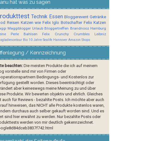
anu hat was zu sagen
rodukttest
Technik
Essen
Bloggerevent
Getränke
ood
Reisen
Katzen wie Felix
Iglo Botschafter
Felix
Katzen
ggi
Maggiblogger
Urlaub
Bloggertreffen
Brandnooz
Hamburg
ine Perle
Bahlsen
Felix Crunchy Crumbles
Leibniz
logladiesontour
Bio
10 Jahre Sealife Hannover
Amazon Shops
ffenlegung / Kennzeichnung
tte beachten:
Die meisten Produkte die ich auf meinem
og vorstelle sind mir von Firmen oder
operationspartnern Bedingungs- und Kostenlos zur
rfügung gestellt worden. Dieses beeinträchtigt oder
rändert aber keineswegs meine Meinung zu und über
ese Produkte. Wir bewerten objektiv und ehrlich. Gleiches
lt auch für Reviews - bezahlte Posts. Ich möchte aber auch
rauf hinweisen, das NICHT alle Produkte kostenlos waren,
ndern durchaus auch selber gekauft worden sind. Und es
rt sind hier erwähnt zu werden. Nur bezahlte Posts oder
odukttests werden von mir deutlich gekennzeichnet.
ogle8d84dceb3837f742.html