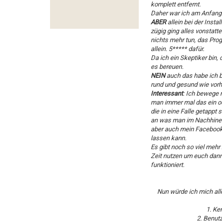
komplett entfernt.
Daher war ich am Anfang
ABER
allein bei der Insta
zügig ging alles vonstatt
nichts mehr tun, das Pro
allein. 5***** dafür.
Da ich ein Skeptiker bin,
es bereuen.
NEIN
auch das habe ich b
rund und gesund wie vorh
Interessant
: Ich bewege 
man immer mal das ein od
die in eine Falle getappt
an was man im Nachhinein
aber auch mein Facebook 
lassen kann.
Es gibt noch so viel mehr
Zeit nutzen um euch dann 
funktioniert.
Nun würde ich mich alle
1. Ke
2. Benutz