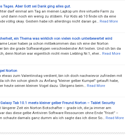
 Tages. Aber Gott sei Dank ging alles gut.
hter darf einmal am Tag an meinen Laptop um ihre virtuelle Farm zu
 und dann noch ein wenig zu stöbern. Für Kids ab 10 finde ich da eine
de völlig okay. Gestern habe ich allerdings nicht daran ge…
Read More
cherheit, ein Thema was wirklich von vielen noch unterbewertet wird
me Leser haben ja schon mitbekommen das ich eine der Norton
r bin die grade Softwaretypen verschiedenster Art testen. Und ich bin da
sch, denn Norton war eigentlich nicht mein Liebling Nr.1, eher…
Read More
pel Norton
h etwas zum Valentinstag verdient, bin ich doch nachwievor zufrieden mit
a ich ihn schon gleich zu Anfang "kleiner gelber Kumpel" getauft habe,
r heute seinen kleinen Vogel dazu. Übrigens beim…
Read More
alaxy Tab 10.1 meets kleiner gelber Freund Norton – Tablet Security
it längerer Zeit ein Norton Botschafter – grade ich, die ja immer am
ar das diese gelbe Antiviren Software Ressourcen ohne Ende “frisst” –
 schaute damals ganz dumm als ich sagte das ich diese So…
Read More