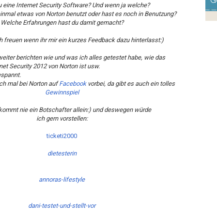
G
u eine Internet Security Software? Und wenn ja welche?
 einmal etwas von Norton benutzt oder hast es noch in Benutzung?
Welche Erfahrungen hast du damit gemacht?
 freuen wenn ihr mir ein kurzes Feedback dazu hinterlasst:)
weiter berichten wie und was ich alles getestet habe, wie das
rnet Security 2012 von Norton ist usw.
espannt.
ch mal bei Norton auf
Facebook
vorbei, da gibt es auch ein tolles
Gewinnspiel
kommt nie ein Botschafter allein:) und deswegen würde
ich gern vorstellen:
ticketi2000
dietesterin
annoras-lifestyle
dani-testet-und-stellt-vor