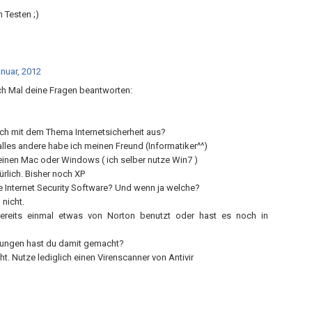
 Testen ;)
nuar, 2012
ich Mal deine Fragen beantworten:
uch mit dem Thema Internetsicherheit aus?
 alles andere habe ich meinen Freund (Informatiker^^)
 einen Mac oder Windows ( ich selber nutze Win7 )
rlich. Bisher noch XP
ne Internet Security Software? Und wenn ja welche?
 nicht.
ereits einmal etwas von Norton benutzt oder hast es noch in
rungen hast du damit gemacht?
ht. Nutze lediglich einen Virenscanner von Antivir