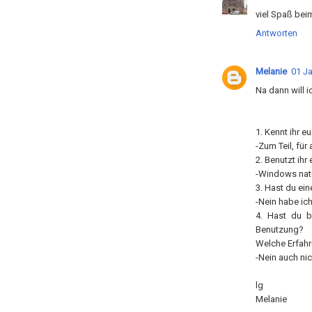
viel Spaß beim
Antworten
Melanie
01 Ja
Na dann will 
1. Kennt ihr e
-Zum Teil, für
2. Benutzt ihr
-Windows natü
3. Hast du ei
-Nein habe ich
4. Hast du b
Benutzung?
Welche Erfah
-Nein auch nic
lg
Melanie