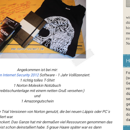
wi
dü
bi
me
zu
Ne
H
Angekommen ist bei mir:
Fo
n Internet Security 2012
Software - 1 Jahr Volllizenziert.
(s
1 richtig tolles T-Shirt
Ge
1 Norton Moleskin Notizbuch
ve
eibtischunterlage mit einem netten Gruß versehen:)
dü
und
se
1 Amazongutschein
ge
Na
 Trial Versionen von Norton genutzt, die bei neuen Läppis oder PC´s
do
iert war.
da
ckert. Das Ganze hat mir dermaßen viel Ressourcen genommen das
st schon deinstalliert habe. 5 graue Haare später war es dann