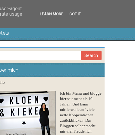
 user-agent
erate usage
LEARN MORE
GOT IT
tels
ber mich
llo
Ich bin Manu und blogge
hier seit mehr als 10
Jahren. Und kann
mittlerweile auf viele
nette Kooperationen
zurückblicken. Das
Bloggen selber macht
mir viel Freude. Ich