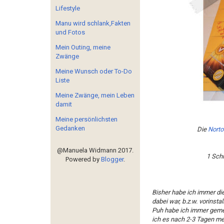
Lifestyle
Manu wird schlank,Fakten
und Fotos
Mein Outing, meine
Zwänge
Meine Wunsch oder To-Do
Liste
Meine Zwänge, mein Leben
damit
Meine persönlichsten
Gedanken
Die
Norto
@Manuela Widmann 2017.
1 Schr
Powered by
Blogger
.
Bisher habe ich immer die
dabei war, b.z.w. vorinstall
Puh habe ich immer geme
ich es nach 2-3 Tagen mei