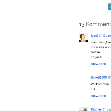
13 Komment
jassi
31 Deze
Halli Hallo,H
Ich warte noc
testen.
Lg jassi
Antworten
ticketi2000
01
Willkommen im
LG
Antworten
Kathrin
01 Ja