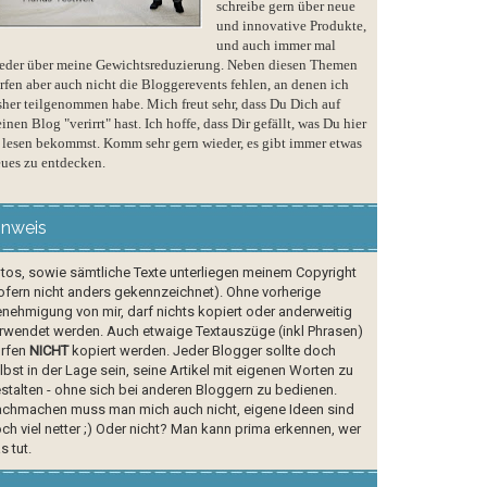
schreibe gern über neue
und innovative Produkte,
und auch immer mal
eder über meine Gewichtsreduzierung. Neben diesen Themen
rfen aber auch nicht die Bloggerevents fehlen, an denen ich
sher teilgenommen habe. Mich freut sehr, dass Du Dich auf
inen Blog "verirrt" hast. Ich hoffe, dass Dir gefällt, was Du hier
 lesen bekommst. Komm sehr gern wieder, es gibt immer etwas
ues zu entdecken.
inweis
tos, sowie sämtliche Texte unterliegen meinem Copyright
ofern nicht anders gekennzeichnet). Ohne vorherige
nehmigung von mir, darf nichts kopiert oder anderweitig
rwendet werden. Auch etwaige Textauszüge (inkl Phrasen)
rfen
NICHT
kopiert werden. Jeder Blogger sollte doch
lbst in der Lage sein, seine Artikel mit eigenen Worten zu
stalten - ohne sich bei anderen Bloggern zu bedienen.
chmachen muss man mich auch nicht, eigene Ideen sind
ch viel netter ;) Oder nicht? Man kann prima erkennen, wer
s tut.