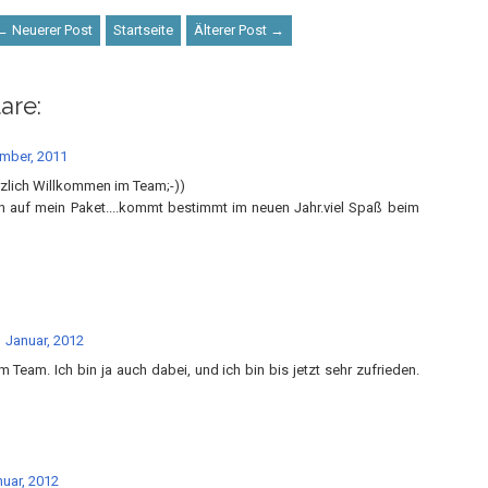
← Neuerer Post
Startseite
Älterer Post →
are:
mber, 2011
erzlich Willkommen im Team;-))
h auf mein Paket....kommt bestimmt im neuen Jahr.viel Spaß beim
 Januar, 2012
 Team. Ich bin ja auch dabei, und ich bin bis jetzt sehr zufrieden.
nuar, 2012