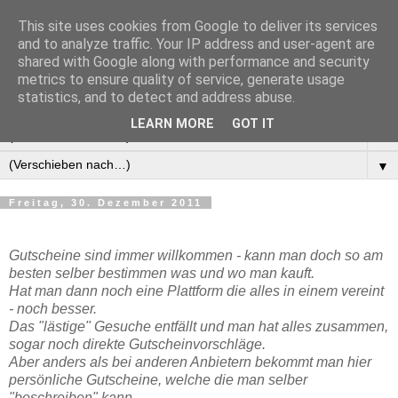
This site uses cookies from Google to deliver its services
Manus Testwelt, alles
and to analyze traffic. Your IP address and user-agent are
shared with Google along with performance and security
außer langweilig
metrics to ensure quality of service, generate usage
statistics, and to detect and address abuse.
LEARN MORE
GOT IT
▼
▼
Freitag, 30. Dezember 2011
Gutscheine sind immer willkommen - kann man doch so am
besten selber bestimmen was und wo man kauft.
Hat man dann noch eine Plattform die alles in einem vereint
- noch besser.
Das "lästige" Gesuche entfällt und man hat alles zusammen,
sogar noch direkte Gutscheinvorschläge.
Aber anders als bei anderen Anbietern bekommt man hier
persönliche Gutscheine, welche die man selber
"beschreiben" kann.