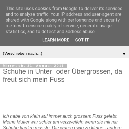
This site uses cookies from Google to deliver its services
Manus Testwelt, alles
and to analyze traffic. Your IP address and user-agent are
shared with Google along with performance and security
außer langweilig
metrics to ensure quality of service, generate usage
statistics, and to detect and address abuse.
LEARN MORE
GOT IT
▼
▼
Mittwoch, 31. August 2011
Schuhe in Unter- oder Übergrossen, da
freut sich mein Fuss
Ich habe von klein auf immer auch grossem Fuss gelebt.
Meine Mutter war schier am verzweifeln wenn sie mit mir
Schuhe kaufen musste. Die waren ewig zu kleine - andere