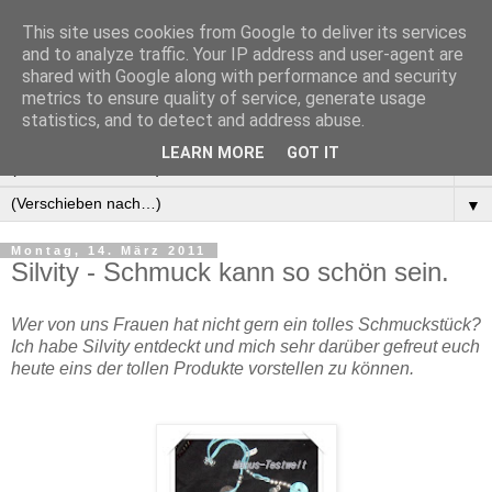
This site uses cookies from Google to deliver its services
Manus Testwelt, alles
and to analyze traffic. Your IP address and user-agent are
shared with Google along with performance and security
außer langweilig
metrics to ensure quality of service, generate usage
statistics, and to detect and address abuse.
LEARN MORE
GOT IT
▼
▼
Montag, 14. März 2011
Silvity - Schmuck kann so schön sein.
Wer von uns Frauen hat nicht gern ein tolles Schmuckstück?
Ich habe Silvity entdeckt und mich sehr darüber gefreut euch
heute eins der tollen Produkte vorstellen zu können.