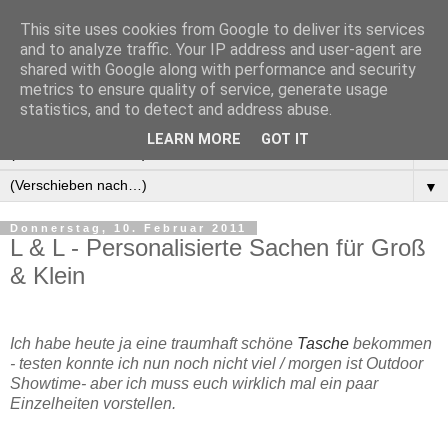
This site uses cookies from Google to deliver its services
Manus Testwelt, alles
and to analyze traffic. Your IP address and user-agent are
shared with Google along with performance and security
außer langweilig
metrics to ensure quality of service, generate usage
statistics, and to detect and address abuse.
LEARN MORE
GOT IT
▼
▼
Donnerstag, 10. Februar 2011
L & L - Personalisierte Sachen für Groß
& Klein
Ich habe heute ja eine traumhaft schöne
Tasche
bekommen
- testen konnte ich nun noch nicht viel / morgen ist Outdoor
Showtime- aber ich muss euch wirklich mal ein paar
Einzelheiten vorstellen.