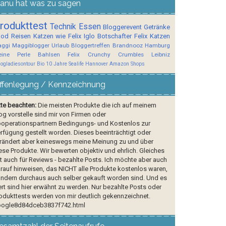
anu hat was zu sagen
rodukttest
Technik
Essen
Bloggerevent
Getränke
ood
Reisen
Katzen wie Felix
Iglo Botschafter
Felix
Katzen
ggi
Maggiblogger
Urlaub
Bloggertreffen
Brandnooz
Hamburg
ine Perle
Bahlsen
Felix Crunchy Crumbles
Leibniz
logladiesontour
Bio
10 Jahre Sealife Hannover
Amazon Shops
ffenlegung / Kennzeichnung
tte beachten:
Die meisten Produkte die ich auf meinem
og vorstelle sind mir von Firmen oder
operationspartnern Bedingungs- und Kostenlos zur
rfügung gestellt worden. Dieses beeinträchtigt oder
rändert aber keineswegs meine Meinung zu und über
ese Produkte. Wir bewerten objektiv und ehrlich. Gleiches
lt auch für Reviews - bezahlte Posts. Ich möchte aber auch
rauf hinweisen, das NICHT alle Produkte kostenlos waren,
ndern durchaus auch selber gekauft worden sind. Und es
rt sind hier erwähnt zu werden. Nur bezahlte Posts oder
odukttests werden von mir deutlich gekennzeichnet.
ogle8d84dceb3837f742.html