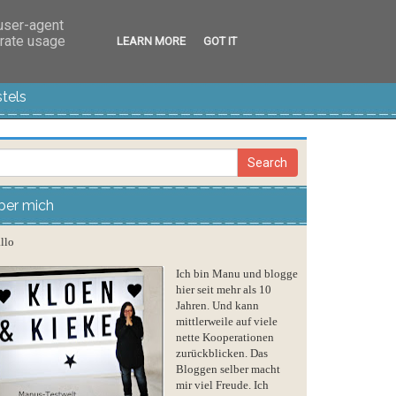
 user-agent
erate usage
LEARN MORE
GOT IT
tels
ber mich
llo
Ich bin Manu und blogge
hier seit mehr als 10
Jahren. Und kann
mittlerweile auf viele
nette Kooperationen
zurückblicken. Das
Bloggen selber macht
mir viel Freude. Ich