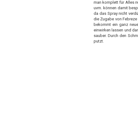
man komplett für Alles 
uvm. können damit bespr
da das Spray nicht verd
die Zugabe von Febreze 
bekommt ein ganz neues
einwirken lassen und dan
sauber. Durch den Schmu
putzt.