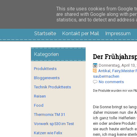
Manus Testwelt, all
This site uses cookies from Google to 
are shared with Google along with per
statistics, and to detect and address
Startseite
Kontakt per Mail
Impressum
Kategorien
Der Frühjahrsp
Donnerstag, April 13,
Produkttests
Antikal
,
Fairy;Meister 
saubermachen
Bloggerevents
No comments
Technik Produkttests
Die Produkte wurden mir von P&
Reisen
Food
Die Sonne bringt so lang
daher müssen nun die Ä
Thermomix TM 31
ich ganz tolle Helferle
ein oder andere Produkt 
Vorwerk sp530 im Test
sie euch heute einfach ei
Katzen wie Felix
nein, ich mag keine steri