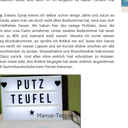
G
ay
. Dieses Spray kenne ich selber schon einige Jahre und nutze es
 Grade, wenn man ein doch recht altes Badezimmer hat, wird man sich
 Helferlein freuen. Wir haben hier das riesige Problem, dass die
als eine rosa Farbe annehmen. Unser zweites Badezimmer hat einen
 bis zu 80% und niemand weiß warum. Musste ich sonst extrem
ag abzubekommen, so sprühe ich Antikal nur auf, lasse das Ganze
on reicht ein nasser Lappen und ein kurzes drüber wischen um alle
 verschwinden zu lassen. Wasserhähne und Waschbecken bekommen
 Glanz zurück. Und alles ohne wirklich fest schrubben zu müssen.
nken meist sehr, das Antikal hingegen hat einen wirklich angenehmen
uch Gummihandschuhe beim Putzen benutzen.