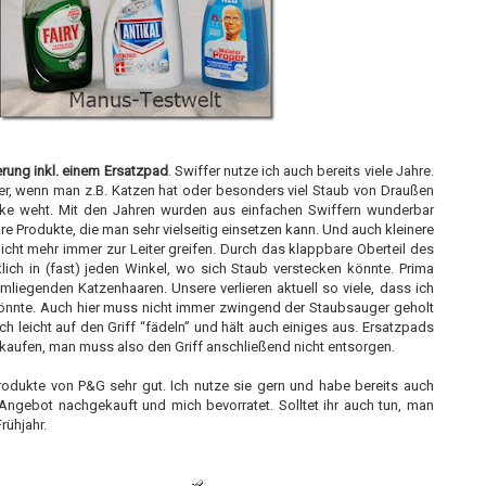
erung inkl. einem Ersatzpad
. Swiffer nutze ich auch bereits viele Jahre.
fer, wenn man z.B. Katzen hat oder besonders viel Staub von Draußen
ke weht. Mit den Jahren wurden aus einfachen Swiffern wunderbar
re Produkte, die man sehr vielseitig einsetzen kann. Und auch kleinere
ht mehr immer zur Leiter greifen. Durch das klappbare Oberteil des
ich in (fast) jeden Winkel, wo sich Staub verstecken könnte. Prima
mliegenden Katzenhaaren. Unsere verlieren aktuell so viele, dass ich
 könnte. Auch hier muss nicht immer zwingend der Staubsauger geholt
ch leicht auf den Griff “fädeln” und hält auch einiges aus. Ersatzpads
kaufen, man muss also den Griff anschließend nicht entsorgen.
Produkte von P&G sehr gut. Ich nutze sie gern und habe bereits auch
Angebot nachgekauft und mich bevorratet. Solltet ihr auch tun, man
rühjahr.