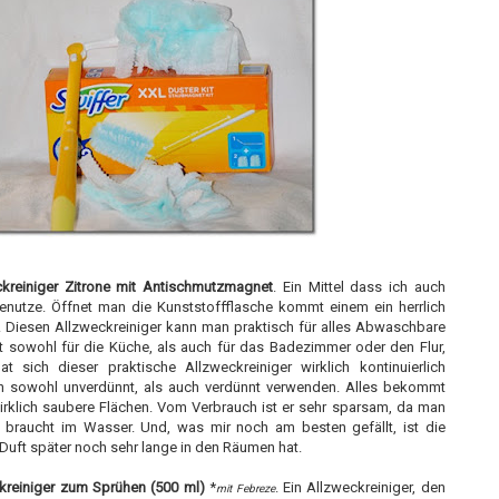
ckreiniger Zitrone mit Antischmutzmagnet
. Ein Mittel dass ich auch
nutze. Öffnet man die Kunststoffflasche kommt einem ein herrlich
n. Diesen Allzweckreiniger kann man praktisch für alles Abwaschbare
t sowohl für die Küche, als auch für das Badezimmer oder den Flur,
 sich dieser praktische Allzweckreiniger wirklich kontinuierlich
hn sowohl unverdünnt, als auch verdünnt verwenden. Alles bekommt
wirklich saubere Flächen. Vom Verbrauch ist er sehr sparsam, da man
on braucht im Wasser. Und, was mir noch am besten gefällt, ist die
Duft später noch sehr lange in den Räumen hat.
kreiniger zum Sprühen (500 ml)
*
. Ein Allzweckreiniger, den
mit Febreze