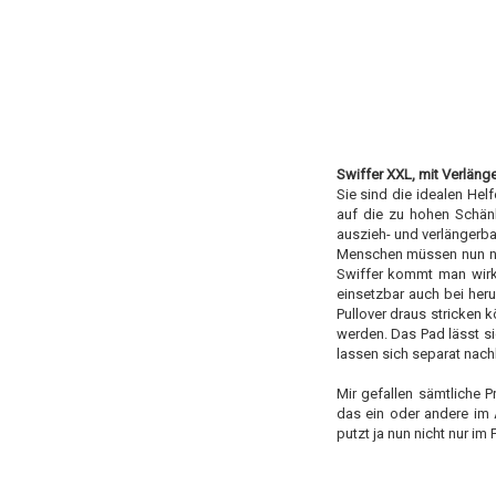
Swiffer XXL, mit Verläng
Sie sind die idealen Hel
auf die zu hohen Schän
auszieh- und verlängerba
Menschen müssen nun nic
Swiffer kommt man wirkl
einsetzbar auch bei heru
Pullover draus stricken
werden. Das Pad lässt si
lassen sich separat nach
Mir gefallen sämtliche 
das ein oder andere im 
putzt ja nun nicht nur im F