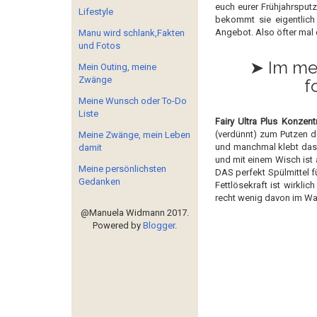
euch eurer Frühjahrsput
Lifestyle
bekommt sie eigentlich 
Angebot. Also öfter mal 
Manu wird schlank,Fakten
und Fotos
➤ Im me
Mein Outing, meine
Zwänge
f
Meine Wunsch oder To-Do
Liste
Fairy Ultra Plus Konzen
(verdünnt) zum Putzen d
Meine Zwänge, mein Leben
und manchmal klebt das 
damit
und mit einem Wisch ist a
Meine persönlichsten
DAS perfekt Spülmittel f
Gedanken
Fettlösekraft ist wirkli
recht wenig davon im Wa
@Manuela Widmann 2017.
Powered by
Blogger
.