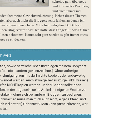
schreibe gern über neue
und innovative Produkte,
und auch immer mal
eder über meine Gewichtsreduzierung. Neben diesen Themen
rfen aber auch nicht die Bloggerevents fehlen, an denen ich
sher teilgenommen habe. Mich freut sehr, dass Du Dich auf
inen Blog "verirrt" hast. Ich hoffe, dass Dir gefällt, was Du hier
 lesen bekommst. Komm sehr gern wieder, es gibt immer etwas
ues zu entdecken.
inweis
tos, sowie sämtliche Texte unterliegen meinem Copyright
ofern nicht anders gekennzeichnet). Ohne vorherige
nehmigung von mir, darf nichts kopiert oder anderweitig
rwendet werden. Auch etwaige Textauszüge (inkl Phrasen)
rfen
NICHT
kopiert werden. Jeder Blogger sollte doch
lbst in der Lage sein, seine Artikel mit eigenen Worten zu
stalten - ohne sich bei anderen Bloggern zu bedienen.
chmachen muss man mich auch nicht, eigene Ideen sind
ch viel netter ;) Oder nicht? Man kann prima erkennen, wer
s tut.