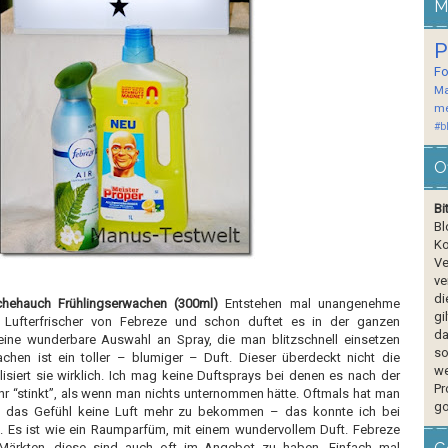
M
P
F
Ma
me
#b
O
Bi
Bl
Ko
Ve
ve
di
chehauch Frühlingserwachen (300ml)
Entstehen mal unangenehme
gi
 Lufterfrischer von Febreze und schon duftet es in der ganzen
da
ine wunderbare Auswahl an Spray, die man blitzschnell einsetzen
so
chen ist ein toller – blumiger – Duft. Dieser überdeckt nicht die
we
isiert sie wirklich. Ich mag keine Duftsprays bei denen es nach der
Pr
 “stinkt”, als wenn man nichts unternommen hätte. Oftmals hat man
go
) das Gefühl keine Luft mehr zu bekommen – das konnte ich bei
en. Es ist wie ein Raumparfüm, mit einem wundervollem Duft. Febreze
 Märkten, diese sind auch oft im Angebot zu haben. Einfach mal