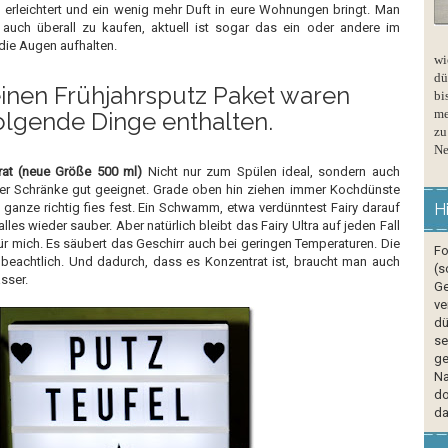
z erleichtert und ein wenig mehr Duft in eure Wohnungen bringt. Man
auch überall zu kaufen, aktuell ist sogar das ein oder andere im
die Augen aufhalten.
wi
dü
inen Frühjahrsputz Paket waren
bi
me
olgende Dinge enthalten.
zu
Ne
trat (neue Größe 500 ml)
Nicht nur zum Spülen ideal, sondern auch
er Schränke gut geeignet. Grade oben hin ziehen immer Kochdünste
ganze richtig fies fest. Ein Schwamm, etwa verdünntest Fairy darauf
H
lles wieder sauber. Aber natürlich bleibt das Fairy Ultra auf jeden Fall
ür mich. Es säubert das Geschirr auch bei geringen Temperaturen. Die
Fo
ch beachtlich. Und dadurch, dass es Konzentrat ist, braucht man auch
(s
sser.
Ge
ve
dü
se
ge
Na
do
da