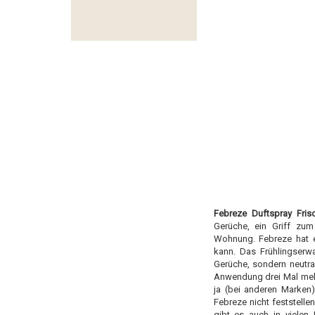
Febreze Duftspray Fris
Gerüche, ein Griff zum
Wohnung. Febreze hat e
kann. Das Frühlingserwa
Gerüche, sondern neutral
Anwendung drei Mal mehr
ja (bei anderen Marken
Febreze nicht feststell
gibt es auch in vielen