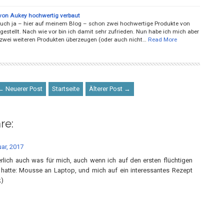
von Aukey hochwertig verbaut
euch ja – hier auf meinem Blog – schon zwei hochwertige Produkte von
estellt. Nach wie vor bin ich damit sehr zufrieden. Nun habe ich mich aber
zwei weiteren Produkten überzeugen (oder auch nicht…
Read More
← Neuerer Post
Startseite
Älterer Post →
re:
ar, 2017
rlich auch was für mich, auch wenn ich auf den ersten flüchtigen
 hatte: Mousse an Laptop, und mich auf ein interessantes Rezept
;)