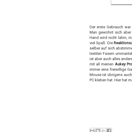
Der erste Gebrauch war
Man gewöhnt sich aber s
Hand wird nicht lahm, ma
viel Spaß. Die
Reaktionsz
selber auf sich abstimm
textilen Fasern ummante
ist aber auch alles ander
mit all meinen
Aukey Pr
immer eine freiwillige G
Mouse ist übrigens auch
PC kleben hat. Hier hat 