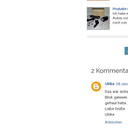
Produkte 
Ich habe 
Aukey vorg
noch von 
2 Kommenta
Ulrike
28 Janu
Das wär siche
Blick gelesen
gefreut hatte. 
Liebe Grüße
Ulrike
Antworten