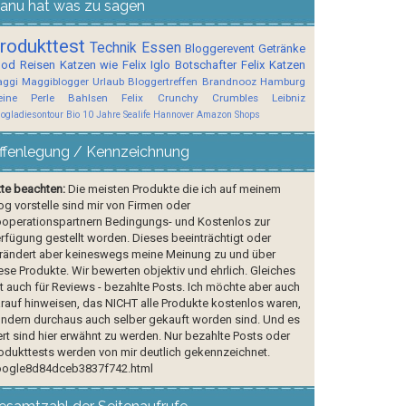
anu hat was zu sagen
rodukttest
Technik
Essen
Bloggerevent
Getränke
ood
Reisen
Katzen wie Felix
Iglo Botschafter
Felix
Katzen
ggi
Maggiblogger
Urlaub
Bloggertreffen
Brandnooz
Hamburg
ine Perle
Bahlsen
Felix Crunchy Crumbles
Leibniz
logladiesontour
Bio
10 Jahre Sealife Hannover
Amazon Shops
ffenlegung / Kennzeichnung
tte beachten:
Die meisten Produkte die ich auf meinem
og vorstelle sind mir von Firmen oder
operationspartnern Bedingungs- und Kostenlos zur
rfügung gestellt worden. Dieses beeinträchtigt oder
rändert aber keineswegs meine Meinung zu und über
ese Produkte. Wir bewerten objektiv und ehrlich. Gleiches
lt auch für Reviews - bezahlte Posts. Ich möchte aber auch
rauf hinweisen, das NICHT alle Produkte kostenlos waren,
ndern durchaus auch selber gekauft worden sind. Und es
rt sind hier erwähnt zu werden. Nur bezahlte Posts oder
odukttests werden von mir deutlich gekennzeichnet.
ogle8d84dceb3837f742.html