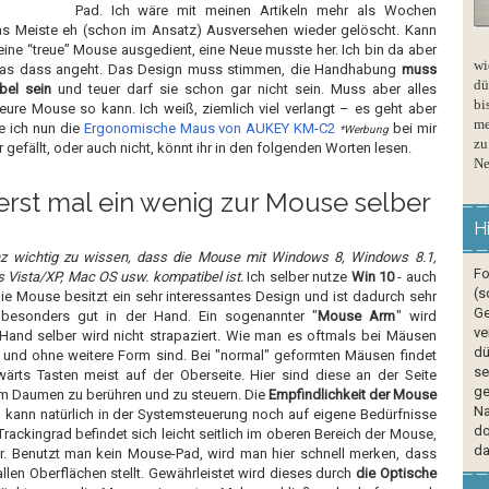
Pad. Ich wäre mit meinen Artikeln mehr als Wochen
as Meiste eh (schon im Ansatz) Ausversehen wieder gelöscht. Kann
eine “treue” Mouse ausgedient, eine Neue musste her. Ich bin da aber
wi
 was dass angeht. Das Design muss stimmen, die Handhabung
muss
dü
el sein
und teuer darf sie schon gar nicht sein. Muss aber alles
bi
eure Mouse so kann. Ich weiß, ziemlich viel verlangt – es geht aber
me
e ich nun die
Ergonomische Maus von AUKEY KM-C2
bei mir
*Werbung
zu
 gefällt, oder auch nicht, könnt ihr in den folgenden Worten lesen.
Ne
rst mal ein wenig zur Mouse selber
H
nz wichtig zu wissen, dass die Mouse mit Windows 8, Windows 8.1,
Fo
Vista/XP, Mac OS usw. kompatibel ist.
Ich selber nutze
Win 10
- auch
(s
 Die Mouse besitzt ein sehr interessantes Design und ist dadurch sehr
Ge
 besonders gut in der Hand. Ein sogenannter "
Mouse Arm
" wird
ve
Hand selber wird nicht strapaziert. Wie man es oftmals bei Mäusen
dü
tt und ohne weitere Form sind. Bei "normal" geformten Mäusen findet
se
rts Tasten meist auf der Oberseite. Hier sind diese an der Seite
ge
em Daumen zu berühren und zu steuern. Die
Empfindlichkeit der Mouse
Na
d kann natürlich in der Systemsteuerung noch auf eigene Bedürfnisse
do
ackingrad befindet sich leicht seitlich im oberen Bereich der Mouse,
da
er. Benutzt man kein Mouse-Pad, wird man hier schnell merken, dass
allen Oberflächen stellt. Gewährleistet wird dieses durch
die Optische