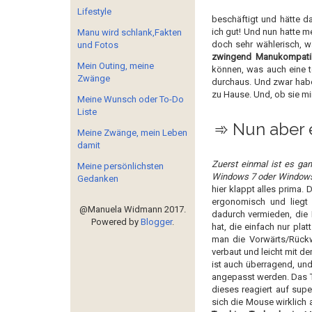
Lifestyle
beschäftigt und hätte d
ich gut! Und nun hatte m
Manu wird schlank,Fakten
doch sehr wählerisch,
und Fotos
zwingend Manukompatib
Mein Outing, meine
können, was auch eine t
Zwänge
durchaus. Und zwar hab
zu Hause. Und, ob sie mir
Meine Wunsch oder To-Do
Liste
➾ Nun aber e
Meine Zwänge, mein Leben
damit
Zuerst einmal ist es ga
Meine persönlichsten
Windows 7 oder Windows 
Gedanken
hier klappt alles prima.
ergonomisch und liegt
@Manuela Widmann 2017.
dadurch vermieden, die 
Powered by
Blogger
.
hat, die einfach nur pla
man die Vorwärts/Rückwä
verbaut und leicht mit d
ist auch überragend, un
angepasst werden. Das Tr
dieses reagiert auf sup
sich die Mouse wirklich 