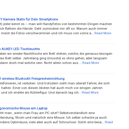
 Kamera Stativ für Dein Smartphone
st) jeder kennt es – man will Handyfotos von bestimmten Dingen machen
lich flattern die Hände. Geht zumindest mir oft so. Warum auch immer.
 meist die Fotos verschwommen und ich muss von vorne a…
Read More
ble AUKEY LED Tischleuchte
aben wir wieder Nachttische am Bett stehen, solche, die genauso bezogen
 das Bett selber. Jahrelang ging (musste) es ohne gehen, aber langsam
s dann doch mal welche sein. Nicht allein schon aus …
Read More
 wireless Bluetooth Freisprecheinrichtung
lefonieren, ist verboten. Und trotzdem sieht man überall Fahrer, die sich
 halten. Einer von diesen Idioten hat auch mich vor einigen Jahren
 und ich endete als Kühlerfigur. Und danach lag ich…
Read More
gonomische Mouse am Laptop
ht man , wenn man Frau am PC sitzt? Selbstverständlich eine
erbindung, Strom und natürlich eine Mouse. Ich selber schwöre ja auch
ndene Optimäuse, viele aber auch auf Schnurlose. Solch eine besa…
Read