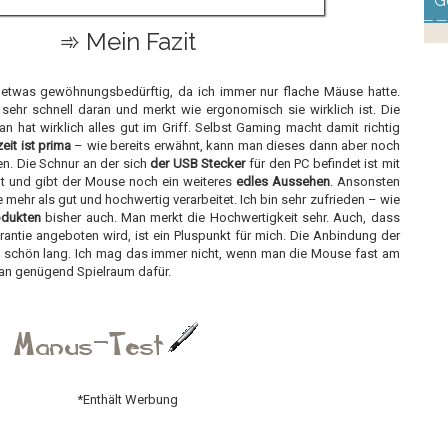
G
➾ Mein Fazit
 etwas gewöhnungsbedürftig, da ich immer nur flache Mäuse hatte.
ehr schnell daran und merkt wie ergonomisch sie wirklich ist. Die
n hat wirklich alles gut im Griff. Selbst Gaming macht damit richtig
eit ist prima
– wie bereits erwähnt, kann man dieses dann aber noch
en. Die Schnur an der sich
der USB Stecker
für den PC befindet ist mit
lt und gibt der Mouse noch ein weiteres
edles Aussehen
. Ansonsten
e mehr als gut und hochwertig verarbeitet. Ich bin sehr zufrieden – wie
odukten
bisher auch. Man merkt die Hochwertigkeit sehr. Auch, dass
arantie angeboten wird, ist ein Pluspunkt für mich. Die Anbindung der
 schön lang. Ich mag das immer nicht, wenn man die Mouse fast am
man genügend Spielraum dafür.
*Enthält Werbung