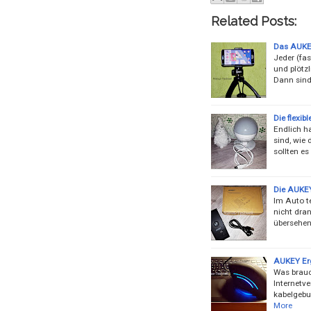
Related Posts:
Das AUKEY
Jeder (fa
und plötz
Dann sind
Die flexi
Endlich h
sind, wie
sollten e
Die AUKEY
Im Auto te
nicht dran
übersehen
AUKEY Er
Was brauc
Internetv
kabelgebu
More