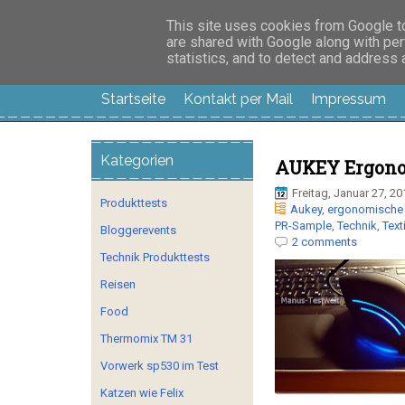
Manus Testwelt, all
This site uses cookies from Google to 
are shared with Google along with per
statistics, and to detect and address
Startseite
Kontakt per Mail
Impressum
Kategorien
AUKEY Ergono
Freitag, Januar 27, 20
Produkttests
Aukey
,
ergonomische 
PR-Sample
,
Technik
,
Text
Bloggerevents
2 comments
Technik Produkttests
Reisen
Food
Thermomix TM 31
Vorwerk sp530 im Test
Katzen wie Felix