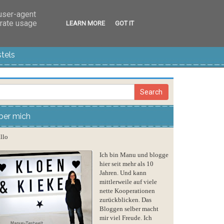
 user-agent
erate usage
LEARN MORE
GOT IT
tels
ber mich
llo
Ich bin Manu und blogge
hier seit mehr als 10
Jahren. Und kann
mittlerweile auf viele
nette Kooperationen
zurückblicken. Das
Bloggen selber macht
mir viel Freude. Ich