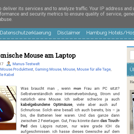
es außer langweilig
deliver its services and to analyze traffic. Your IP address and
formance and security metrics to ensure quality of service, gen
 abuse.
Datenschutzerklaerung
Disclaimer
Hamburg Hotels/Hos
mische Mouse am Laptop
17
Manus-Testwelt
Ü
Mouse.Produkttest
,
Gaming Mouse
,
Mouse
,
Mouse für alle Tage
,
ile Kabel
Ha
Was braucht man , wenn
man
Frau am PC sitzt?
Selbstverständlich eine Internetverbindung, Strom und
natürlich eine Mouse. Ich selber schwöre ja auch
kabelgebundene Optimäuse
, viele aber auch auf
Schnurlose. Solch eine besaß ich auch bereits, bis – ja
bis, die Batterien leer waren. Und das ganze dann
zwischen 2 Feiertagen. Gut, Frau könnte dann
das Touch-
Pad
des Läppis nutzen, nur wäre grade ICH da
aufgeschmissen. ich hasse dieses Gewische auf dem