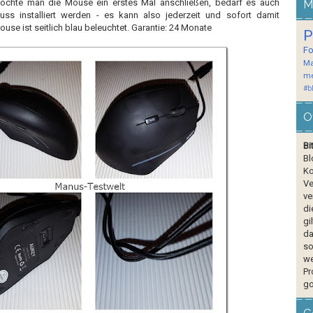
öchte man die Mouse ein erstes Mal anschließen, bedarf es auch
M
muss installiert werden - es kann also jederzeit und sofort damit
use ist seitlich blau beleuchtet. Garantie: 24 Monate
P
F
Ma
me
#b
O
Bi
Bl
Ko
Ve
ve
di
gi
da
so
we
Pr
go