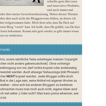
schreibe gern über neue
und innovative Produkte,
und auch immer mal
eder über meine Gewichtsreduzierung. Neben diesen Themen
rfen aber auch nicht die Bloggerevents fehlen, an denen ich
sher teilgenommen habe. Mich freut sehr, dass Du Dich auf
inen Blog "verirrt" hast. Ich hoffe, dass Dir gefällt, was Du hier
 lesen bekommst. Komm sehr gern wieder, es gibt immer etwas
ues zu entdecken.
inweis
tos, sowie sämtliche Texte unterliegen meinem Copyright
ofern nicht anders gekennzeichnet). Ohne vorherige
nehmigung von mir, darf nichts kopiert oder anderweitig
rwendet werden. Auch etwaige Textauszüge (inkl Phrasen)
rfen
NICHT
kopiert werden. Jeder Blogger sollte doch
lbst in der Lage sein, seine Artikel mit eigenen Worten zu
stalten - ohne sich bei anderen Bloggern zu bedienen.
chmachen muss man mich auch nicht, eigene Ideen sind
ch viel netter ;) Oder nicht? Man kann prima erkennen, wer
s tut.