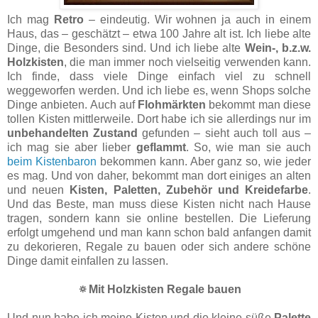
Ich mag
Retro
– eindeutig. Wir wohnen ja auch in einem
Haus, das – geschätzt – etwa 100 Jahre alt ist. Ich liebe alte
Dinge, die Besonders sind. Und ich liebe alte
Wein-, b.z.w.
Holzkisten
, die man immer noch vielseitig verwenden kann.
Ich finde, dass viele Dinge einfach viel zu schnell
weggeworfen werden. Und ich liebe es, wenn Shops solche
Dinge anbieten. Auch auf
Flohmärkten
bekommt man diese
tollen Kisten mittlerweile. Dort habe ich sie allerdings nur im
unbehandelten Zustand
gefunden – sieht auch toll aus –
ich mag sie aber lieber
geflammt
. So, wie man sie auch
beim Kistenbaron
bekommen kann. Aber ganz so, wie jeder
es mag. Und von daher, bekommt man dort einiges an alten
und neuen
Kisten, Paletten, Zubehör und Kreidefarbe
.
Und das Beste, man muss diese Kisten nicht nach Hause
tragen, sondern kann sie online bestellen. Die Lieferung
erfolgt umgehend und man kann schon bald anfangen damit
zu dekorieren, Regale zu bauen oder sich andere schöne
Dinge damit einfallen zu lassen.
🔅Mit Holzkisten Regale bauen
Und nun habe ich meine Kisten und die kleine süße
Palette