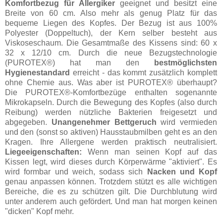
Komfortbezug für Allergiker
geeignet und besitzt eine
Breite von 60 cm. Also mehr als genug Platz für das
bequeme Liegen des Kopfes. Der Bezug ist aus 100%
Polyester (Doppeltuch), der Kern selber besteht aus
Viskoseschaum. Die Gesamtmaße des Kissens sind: 60 x
32 x 12/10 cm. Durch die neue Bezugstechnologie
(PUROTEX®) hat man den
bestmöglichsten
Hygienestandard
erreicht - das kommt zusätzlich komplett
ohne Chemie aus. Was aber ist PUROTEX® überhaupt?
Die PUROTEX®-Komfortbezüge enthalten sogenannte
Mikrokapseln. Durch die Bewegung des Kopfes (also durch
Reibung) werden nützliche Bakterien freigesetzt und
abgegeben.
Unangenehmer Bettgeruch
wird vermieden
und den (sonst so aktiven) Hausstaubmilben geht es an den
Kragen. Ihre Allergene werden praktisch neutralisiert.
Liegeeigenschaften:
Wenn man seinen Kopf auf das
Kissen legt, wird dieses durch Körperwärme "aktiviert". Es
wird formbar und weich, sodass sich
Nacken und Kopf
genau anpassen können. Trotzdem stützt es alle wichtigen
Bereiche, die es zu schützen gilt. Die Durchblutung wird
unter anderem auch gefördert. Und man hat morgen keinen
"dicken" Kopf mehr.