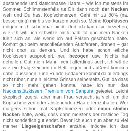
abstehende und klatschnasse Haare – wie ich meistens im
Sommer. Schlimmstenfalls tut Dir dann noch
der Nacken
weh und Du hast Kopfschmerzen. Geht mir zu 80% (na,
besser ging) mir bis vor kurzem auch so. Meine
Kopfkissen
mögen mich scheinbar nicht. Und ich kann sie beziehen,
wie ich will, ich schwitze mich halb tot und mein Nacken
fühlt sich an, als wenn ich auf Felsen geschlafen hätte.
Kommt gut beim anschließenden Autofahren, drehen – gar
nicht dran zu denken. Und ich habe schon etliche
Kopfkissen ausprobiert, neu
bezogen
usw. Nichts hat
geholfen. Gut, mein Mann meint allerdings auch, ich würde
wie ein Fragezeichen im Bett liegen und äußerst komisch
dabei aussehen. Eine Runde Bedauern kommt da allerdings
nicht rüber, nur ein leichtes Grinsen seinerseits. Gut, da dass
so nicht mehr gehen konnte, habe ich nun das
Nackenstützkissen Premium von Sanpura
getestet. Leicht
skeptisch zuerst, aber
man
Frau versucht ja viel, um die
Kopfschmerzen oder abstehenden Haare fernzuhalten. Wer
morgens schon mal Kopfschmerzen oder
einen steifen
Nacken
hatte, weiß, dass dann meistens der restliche Tag
nicht sonderlich gut endet. Bevor ich euch nun aber zu viel
meiner
Liegeeigenschaften
erzähle, möchte ich das