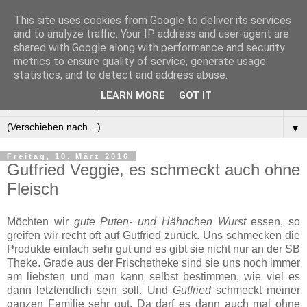
This site uses cookies from Google to deliver its services
Manus Testwelt, alles
and to analyze traffic. Your IP address and user-agent are
shared with Google along with performance and security
außer langweilig
metrics to ensure quality of service, generate usage
statistics, and to detect and address abuse.
LEARN MORE
GOT IT
▼
▼
Freitag, 18. März 2016
Gutfried Veggie, es schmeckt auch ohne
Fleisch
Möchten wir
gute Puten- und Hähnchen Wurst
essen, so
greifen wir recht oft auf Gutfried zurück. Uns schmecken die
Produkte einfach sehr gut und es gibt sie nicht nur an der SB
Theke. Grade aus der Frischetheke sind sie uns noch immer
am liebsten und man kann selbst bestimmen, wie viel es
dann letztendlich sein soll. Und
Gutfried
schmeckt meiner
ganzen Familie sehr gut. Da darf es dann auch mal ohne