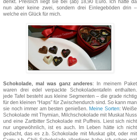
denkt. Preislich liegt sie bei (ab) 18,90 Euro. Ich hatte da
nun aber keine zwei, sondern drei Einlegeböden drin –
welche ein Glück für mich.
Schokolade, mal was ganz anderes
: In meinem Paket
waren drei edel verpackte Schokoladentafeln enthalten.
jede Tafel besteht aus kleine Segmenten – die grade richtig
für den kleinen “Haps” für Zwischendurch sind. So kann man
sie noch immer am besten genießen.
Meine Sorten
: Weiße
Schokolade mit Thymian, Milchschokolade mit Muskat Nuss
und eine Zartbitter Schokolade mit Puffreis. Liest sich nicht
nur ungewöhnlich, ist es auch. Im Leben hätte ich nicht
gedacht, das es z.b. Schokolade mit Muskat gibt, oder mit
Curry z.b. Chili Schokolade allerdings habe ich schon mal