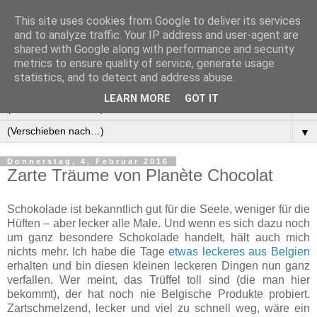
This site uses cookies from Google to deliver its services
Manus Testwelt, alles
and to analyze traffic. Your IP address and user-agent are
shared with Google along with performance and security
außer langweilig
metrics to ensure quality of service, generate usage
statistics, and to detect and address abuse.
LEARN MORE
GOT IT
▼
▼
Donnerstag, 4. Februar 2016
Zarte Träume von Planète Chocolat
Schokolade ist bekanntlich gut für die Seele, weniger für die
Hüften – aber lecker alle Male. Und wenn es sich dazu noch
um ganz besondere Schokolade handelt, hält auch mich
nichts mehr. Ich habe die Tage
etwas leckeres aus Belgien
erhalten und bin diesen kleinen leckeren Dingen nun ganz
verfallen. Wer meint, das Trüffel toll sind (die man hier
bekommt), der hat noch nie Belgische Produkte probiert.
Zartschmelzend, lecker und viel zu schnell weg, wäre ein