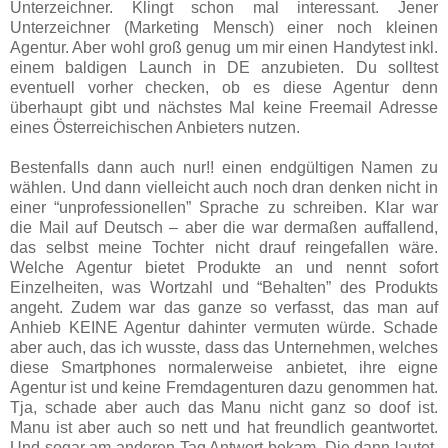
Unterzeichner. Klingt schon mal interessant. Jener
Unterzeichner (Marketing Mensch) einer noch kleinen
Agentur. Aber wohl groß genug um mir einen Handytest inkl.
einem baldigen Launch in DE anzubieten. Du solltest
eventuell vorher checken, ob es diese Agentur denn
überhaupt gibt und nächstes Mal keine Freemail Adresse
eines Österreichischen Anbieters nutzen.
Bestenfalls dann auch nur!! einen endgültigen Namen zu
wählen. Und dann vielleicht auch noch dran denken nicht in
einer “unprofessionellen” Sprache zu schreiben. Klar war
die Mail auf Deutsch – aber die war dermaßen auffallend,
das selbst meine Tochter nicht drauf reingefallen wäre.
Welche Agentur bietet Produkte an und nennt sofort
Einzelheiten, was Wortzahl und “Behalten” des Produkts
angeht. Zudem war das ganze so verfasst, das man auf
Anhieb KEINE Agentur dahinter vermuten würde. Schade
aber auch, das ich wusste, dass das Unternehmen, welches
diese Smartphones normalerweise anbietet, ihre eigne
Agentur ist und keine Fremdagenturen dazu genommen hat.
Tja, schade aber auch das Manu nicht ganz so doof ist.
Manu ist aber auch so nett und hat freundlich geantwortet.
Und sogar am anderen Tag Antwort bekam. Die dann lautet,