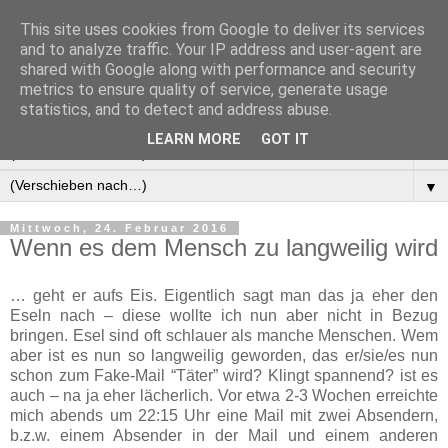
This site uses cookies from Google to deliver its services
Manus Testwelt, alles
and to analyze traffic. Your IP address and user-agent are
shared with Google along with performance and security
außer langweilig
metrics to ensure quality of service, generate usage
statistics, and to detect and address abuse.
LEARN MORE
GOT IT
▼
▼
Mittwoch, 24. Februar 2016
Wenn es dem Mensch zu langweilig wird
… geht er aufs Eis. Eigentlich sagt man das ja eher den
Eseln nach – diese wollte ich nun aber nicht in Bezug
bringen. Esel sind oft schlauer als manche Menschen. Wem
aber ist es nun so langweilig geworden, das er/sie/es nun
schon zum Fake-Mail “Täter” wird? Klingt spannend? ist es
auch – na ja eher lächerlich. Vor etwa 2-3 Wochen erreichte
mich abends um 22:15 Uhr eine Mail mit zwei Absendern,
b.z.w. einem Absender in der Mail und einem anderen