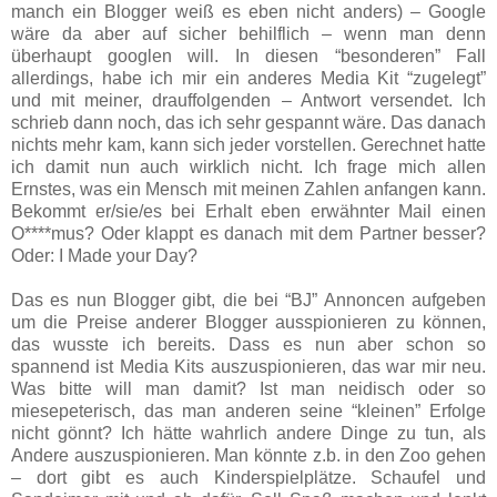
manch ein Blogger weiß es eben nicht anders) – Google
wäre da aber auf sicher behilflich – wenn man denn
überhaupt googlen will. In diesen “besonderen” Fall
allerdings, habe ich mir ein anderes Media Kit “zugelegt”
und mit meiner, drauffolgenden – Antwort versendet. Ich
schrieb dann noch, das ich sehr gespannt wäre. Das danach
nichts mehr kam, kann sich jeder vorstellen. Gerechnet hatte
ich damit nun auch wirklich nicht. Ich frage mich allen
Ernstes, was ein Mensch mit meinen Zahlen anfangen kann.
Bekommt er/sie/es bei Erhalt eben erwähnter Mail einen
O****mus? Oder klappt es danach mit dem Partner besser?
Oder: I Made your Day?
Das es nun Blogger gibt, die bei “BJ” Annoncen aufgeben
um die Preise anderer Blogger ausspionieren zu können,
das wusste ich bereits. Dass es nun aber schon so
spannend ist Media Kits auszuspionieren, das war mir neu.
Was bitte will man damit? Ist man neidisch oder so
miesepeterisch, das man anderen seine “kleinen” Erfolge
nicht gönnt? Ich hätte wahrlich andere Dinge zu tun, als
Andere auszuspionieren. Man könnte z.b. in den Zoo gehen
– dort gibt es auch Kinderspielplätze. Schaufel und