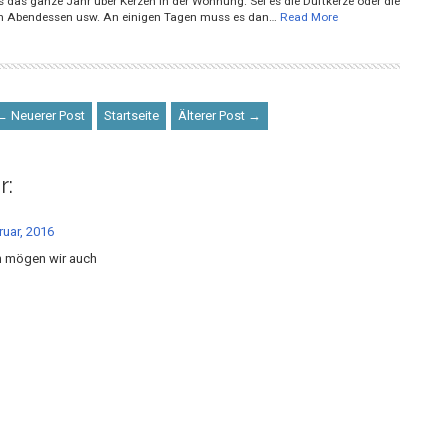
s das ganze Jahr über Kerzen in der Wohnung. Sei es die Duftkerze oder die
m Abendessen usw. An einigen Tagen muss es dan…
Read More
← Neuerer Post
Startseite
Älterer Post →
r:
ruar, 2016
n mögen wir auch