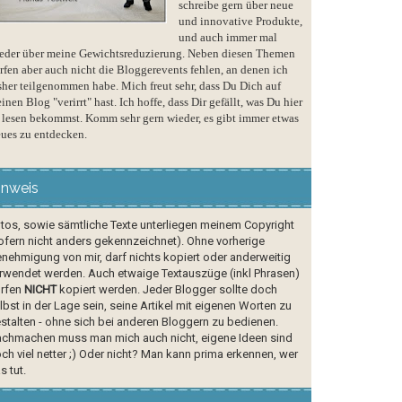
schreibe gern über neue
und innovative Produkte,
und auch immer mal
eder über meine Gewichtsreduzierung. Neben diesen Themen
rfen aber auch nicht die Bloggerevents fehlen, an denen ich
sher teilgenommen habe. Mich freut sehr, dass Du Dich auf
inen Blog "verirrt" hast. Ich hoffe, dass Dir gefällt, was Du hier
 lesen bekommst. Komm sehr gern wieder, es gibt immer etwas
ues zu entdecken.
inweis
tos, sowie sämtliche Texte unterliegen meinem Copyright
ofern nicht anders gekennzeichnet). Ohne vorherige
nehmigung von mir, darf nichts kopiert oder anderweitig
rwendet werden. Auch etwaige Textauszüge (inkl Phrasen)
rfen
NICHT
kopiert werden. Jeder Blogger sollte doch
lbst in der Lage sein, seine Artikel mit eigenen Worten zu
stalten - ohne sich bei anderen Bloggern zu bedienen.
chmachen muss man mich auch nicht, eigene Ideen sind
ch viel netter ;) Oder nicht? Man kann prima erkennen, wer
s tut.