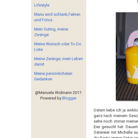
Lifestyle
Manu wird schlank,Fakten
und Fotos
Mein Outing, meine
Zwänge
Meine Wunsch oder To-Do
Liste
Meine Zwänge, mein Leben
damit
Meine persönlichsten
Gedanken
@Manuela Widmann 2017.
Powered by
Blogger
.
Ostern liebe ich ja wirkl
ganz nach meinem Gesch
sehe noch immer meinen
Eier gesucht hat. Dauer
Ostereier mit Michelle 
die Feste immer Oster an