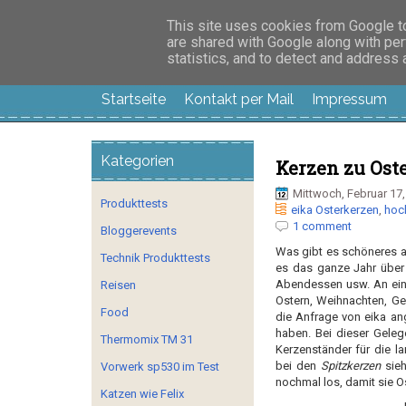
Manus Testwelt, all
This site uses cookies from Google to 
are shared with Google along with per
statistics, and to detect and address
Startseite
Kontakt per Mail
Impressum
Kategorien
Kerzen zu Ost
Mittwoch, Februar 17,
Produkttests
eika Osterkerzen
,
hoc
1 comment
Bloggerevents
Was gibt es schöneres al
Technik Produkttests
es das ganze Jahr über
Abendessen usw. An ein
Reisen
Ostern, Weihnachten, Ge
Food
die Anfrage von eika a
haben. Bei dieser Geleg
Thermomix TM 31
Kerzenständer für die l
bei den
Spitzkerzen
sieh
Vorwerk sp530 im Test
nochmal los, damit sie O
Katzen wie Felix