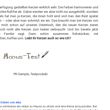
 Verfügung gestellten Kerzen wirklich sehr. Die Farben harmonieren und
chte Rußfrei ab. Dabei werden sie aber nicht nur ausgehöhlt, sondern
ls hat man ja Kerzen, die Innen hohl sind und man den Rest später
n – oder aber man schmilzt sie ein. Das braucht man bei Kerzen von
ue mich schon auf unseren Ostertisch, den die neuen Kerzen zieren
ch nicht alle Kerzen zum testen verbraucht. Und bin bereits jetzt
 Familie sagt. Dann schön zusammen frühstücken, mit
hen, Kaffee uvm.
Liebt ihr Kerzen auch so wie ich?
PR-Sample, Testprodukt.
 Ostern von eika
es schöneres als relaxt zu Hause zu sitzen und eine Kerze anzuzünden. Bei