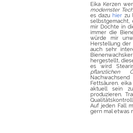
Eika Kerzen we
modernster Tech
es dazu
hier
zu 
selbstgemacht,
mir Dochte in d
immer die Biene
würde mir unw
Herstellung der
auch sehr inter
Bienenwachske
hergestellt, die
es wird Steari
pflanzlichen Ö
Nachwachsend
Fettsäuren. eik
aktuell sein 
produzieren. Tr
Qualitätskontrol
Auf jeden Fall 
gern mal etwas 