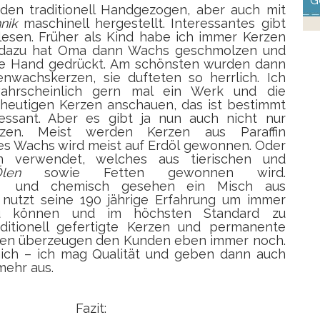
G
rden
traditionell Handgezogen
, aber auch mit
nik
maschinell hergestellt. Interessantes gibt
lesen. Früher als Kind habe ich immer Kerzen
 dazu hat Oma dann Wachs geschmolzen und
ie Hand gedrückt. Am schönsten wurden dann
nwachskerzen, sie dufteten so herrlich. Ich
ahrscheinlich gern mal ein Werk und die
 heutigen Kerzen anschauen, das ist bestimmt
essant. Aber es gibt ja nun auch nicht nur
rzen. Meist werden Kerzen aus Paraffin
ses Wachs wird meist auf Erdöl gewonnen. Oder
n verwendet, welches aus tierischen und
len
sowie Fetten gewonnen wird.
 und chemisch gesehen ein Misch aus
a nutzt seine 190 jährige Erfahrung um immer
zu können und im höchsten Standard zu
aditionell gefertigte Kerzen und
permanente
len
überzeugen den Kunden eben immer noch.
mich – ich mag Qualität und geben dann auch
mehr aus.
Fazit: