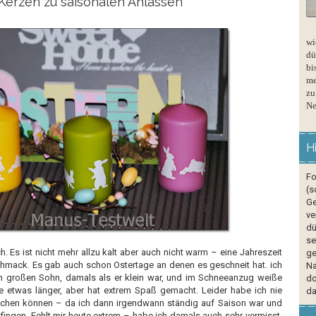
Kerzen zu saisonalen Anlässen
wi
dü
bi
me
zu
Ne
H
Fo
(s
Ge
ve
dü
se
ich. Es ist nicht mehr allzu kalt aber auch nicht warm – eine Jahreszeit
ge
mack. Es gab auch schon Ostertage an denen es geschneit hat. ich
Na
 großen Sohn, damals als er klein war, und im Schneeanzug weiße
do
te etwas länger, aber hat extrem Spaß gemacht. Leider habe ich nie
da
suchen können – da ich dann irgendwann ständig auf Saison war und
fingen. Fehlt mir heute extrem – habe ich damals auch sehr vermisst.