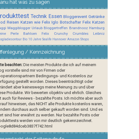
anu hat was zu sagen
rodukttest
Technik
Essen
Bloggerevent
Getränke
ood
Reisen
Katzen wie Felix
Iglo Botschafter
Felix
Katzen
ggi
Maggiblogger
Urlaub
Bloggertreffen
Brandnooz
Hamburg
ine Perle
Bahlsen
Felix Crunchy Crumbles
Leibniz
logladiesontour
Bio
10 Jahre Sealife Hannover
Amazon Shops
ffenlegung / Kennzeichnung
tte beachten:
Die meisten Produkte die ich auf meinem
og vorstelle sind mir von Firmen oder
operationspartnern Bedingungs- und Kostenlos zur
rfügung gestellt worden. Dieses beeinträchtigt oder
rändert aber keineswegs meine Meinung zu und über
ese Produkte. Wir bewerten objektiv und ehrlich. Gleiches
lt auch für Reviews - bezahlte Posts. Ich möchte aber auch
rauf hinweisen, das NICHT alle Produkte kostenlos waren,
ndern durchaus auch selber gekauft worden sind. Und es
rt sind hier erwähnt zu werden. Nur bezahlte Posts oder
odukttests werden von mir deutlich gekennzeichnet.
ogle8d84dceb3837f742.html