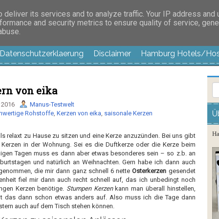
es außer langweilig
deliver its services and to analyze traffic. Your IP address and
formance and security metrics to ensure quality of service, gen
 abuse.
Datenschutzerklaerung
Disclaimer
Hamburg Hotels/Hos
ern von eika
 2016
Manus-Testwelt
Ü
hwertige Rohstoffe
,
Kerzen von eika
,
saisonale Kerzen
Ha
s relaxt zu Hause zu sitzen und eine Kerze anzuzünden. Bei uns gibt
 Kerzen in der Wohnung. Sei es die Duftkerze oder die Kerze beim
igen Tagen muss es dann aber etwas besonderes sein – so z.b. an
burtstagen und natürlich an Weihnachten. Gern habe ich dann auch
ngenommen, die mir dann ganz schnell 6 nette
Osterkerzen
gesendet
enheit fiel mir dann auch recht schnell auf, das ich unbedingt noch
angen Kerzen benötige.
Stumpen Kerzen
kann man überall hinstellen,
t das dann schon etwas anders auf. Also muss ich die Tage dann
stern auch auf dem Tisch stehen können.