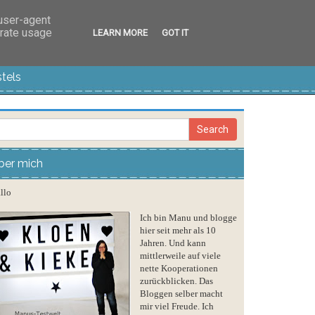
 user-agent
erate usage
LEARN MORE
GOT IT
tels
ber mich
llo
Ich bin Manu und blogge
hier seit mehr als 10
Jahren. Und kann
mittlerweile auf viele
nette Kooperationen
zurückblicken. Das
Bloggen selber macht
mir viel Freude. Ich