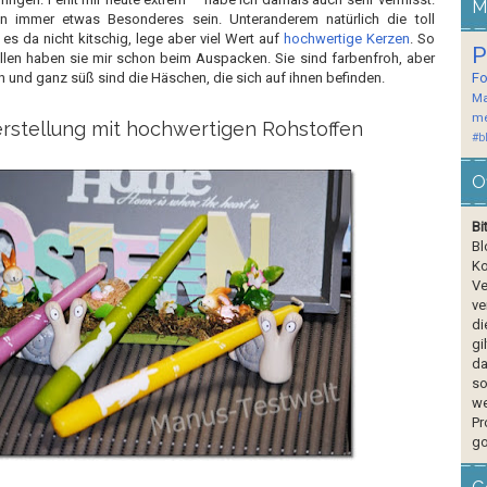
M
 immer etwas Besonderes sein. Unteranderem natürlich die toll
es da nicht kitschig, lege aber viel Wert auf
hochwertige Kerzen
. So
P
allen haben sie mir schon beim Auspacken. Sie sind farbenfroh, aber
 und ganz süß sind die Häschen, die sich auf ihnen befinden.
F
Ma
me
rstellung mit hochwertigen Rohstoffen
#b
O
Bi
Bl
Ko
Ve
ve
di
gi
da
so
we
Pr
go