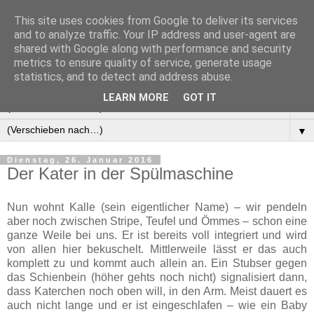
This site uses cookies from Google to deliver its services
Manus Testwelt, alles
and to analyze traffic. Your IP address and user-agent are
shared with Google along with performance and security
außer langweilig
metrics to ensure quality of service, generate usage
statistics, and to detect and address abuse.
LEARN MORE
GOT IT
▼
▼
Dienstag, 26. Januar 2016
Der Kater in der Spülmaschine
Nun wohnt Kalle (sein eigentlicher Name) – wir pendeln
aber noch zwischen Stripe, Teufel und Ömmes – schon eine
ganze Weile bei uns. Er ist bereits voll integriert und wird
von allen hier bekuschelt. Mittlerweile lässt er das auch
komplett zu und kommt auch allein an. Ein Stubser gegen
das Schienbein (höher gehts noch nicht) signalisiert dann,
dass Katerchen noch oben will, in den Arm. Meist dauert es
auch nicht lange und er ist eingeschlafen – wie ein Baby